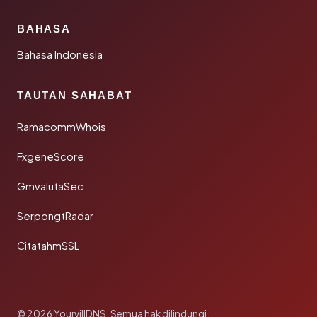
BAHASA
Bahasa Indonesia
TAUTAN SAHABAT
RamacommWhois
FxgeneScore
GmvalutaSec
SerpongtRadar
CitatahmSSL
© 2026 YourvillDNS. Semua hak dilindungi.