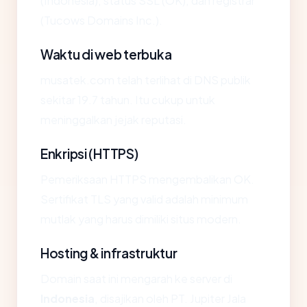
(Indonesia), status SSL (OK), dan registrar
(Tucows Domains Inc.).
Waktu di web terbuka
musatek.com telah terlihat di DNS publik
sekitar 19.7 tahun. Itu cukup untuk
meninggalkan jejak reputasi.
Enkripsi (HTTPS)
Pemeriksaan HTTPS mengembalikan OK.
Sertifikat TLS yang valid adalah minimum
mutlak yang harus dimiliki situs modern.
Hosting & infrastruktur
Domain saat ini mengarah ke server di
Indonesia
, disajikan oleh PT. Jupiter Jala