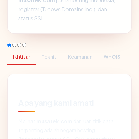
musatek.com
pada hosting Indonesia,
registrar (Tucows Domains Inc.), dan
status SSL.
Ikhtisar
Teknis
Keamanan
WHOIS
Apa yang kami amati
Melihat
musatek.com
dari luar, titik data
terpenting adalah negara hosting