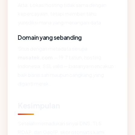
Arta. Lokasi hosting tidak sama dengan
kepercayaan, tetapi memberi tahu
yurisdiksi mana yang menangani data.
Domain yang sebanding
Situs dengan metadata serupa
musatek.com
— 19.7 tahun, hosting
Indonesia, SSL valid — biasanya mencakup
baik bisnis sah maupun cangkang yang
diganti merek.
Kesimpulan
Setelah memadukan sinyal DNS, TLS,
RDAP, dan GeoIP, skor otomatis kami