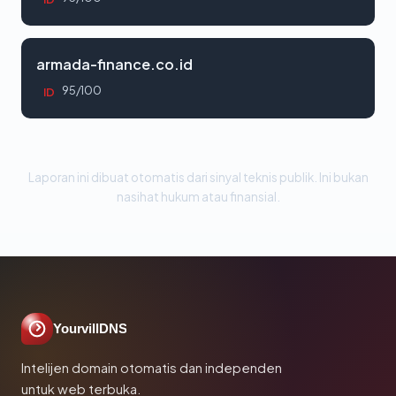
armada-finance.co.id
95/100
ID
Laporan ini dibuat otomatis dari sinyal teknis publik. Ini bukan
nasihat hukum atau finansial.
YourvillDNS
Intelijen domain otomatis dan independen
untuk web terbuka.