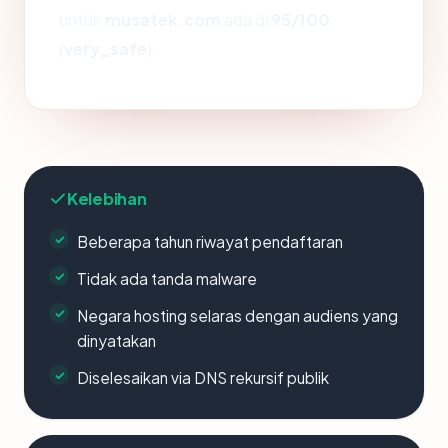
untuk
musatek.com
ada di
95/100
(
very_safe
).
Kelebihan
Beberapa tahun riwayat pendaftaran
Tidak ada tanda malware
Negara hosting selaras dengan audiens yang
dinyatakan
Diselesaikan via DNS rekursif publik