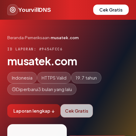
YourvillDNS
Cek Gratis
Beranda
›
Pemeriksaan
›
musatek.com
ID LAPORAN: #9454FCC6
musatek.com
Indonesia
HTTPS Valid
19.7 tahun
Diperbarui
3 bulan yang lalu
Laporan lengkap ↓
Cek Gratis