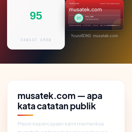
95
YourvillDNS · musatek.com
SANGAT AMAN
musatek.com — apa
kata catatan publik
Mesin kepercayaan kami memeriksa