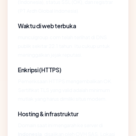
(Indonesia), status SSL (OK), dan registrar
(PT Ardh Global Indonesia).
Waktu di web terbuka
munculgroup.com telah terlihat di DNS
publik sekitar 22.1 tahun. Itu cukup untuk
meninggalkan jejak reputasi.
Enkripsi (HTTPS)
Pemeriksaan HTTPS mengembalikan OK.
Sertifikat TLS yang valid adalah minimum
mutlak yang harus dimiliki situs modern.
Hosting & infrastruktur
Domain saat ini mengarah ke server di
Indonesia
, disajikan oleh OVH SAS. Lokasi