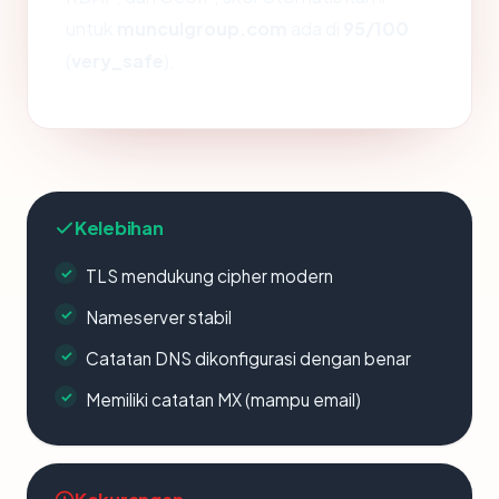
untuk
munculgroup.com
ada di
95/100
(
very_safe
).
Kelebihan
TLS mendukung cipher modern
Nameserver stabil
Catatan DNS dikonfigurasi dengan benar
Memiliki catatan MX (mampu email)