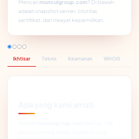
Mencari
munculgroup.com
? Di bawah
adalah snapshot server, otoritas
sertifikat, dan riwayat kepemilikan.
Ikhtisar
Teknis
Keamanan
WHOIS
Apa yang kami amati
Melihat
munculgroup.com
dari luar, titik
data terpenting adalah negara hosting