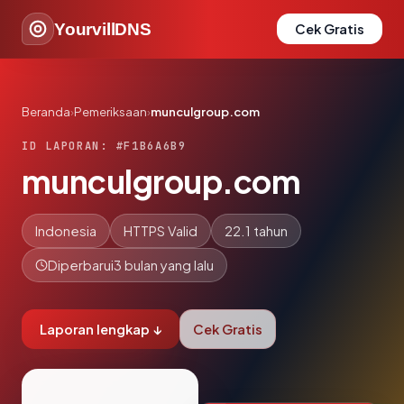
YourvillDNS
Cek Gratis
Beranda
›
Pemeriksaan
›
munculgroup.com
ID LAPORAN: #F1B6A6B9
munculgroup.com
Indonesia
HTTPS Valid
22.1 tahun
Diperbarui
3 bulan yang lalu
Laporan lengkap ↓
Cek Gratis