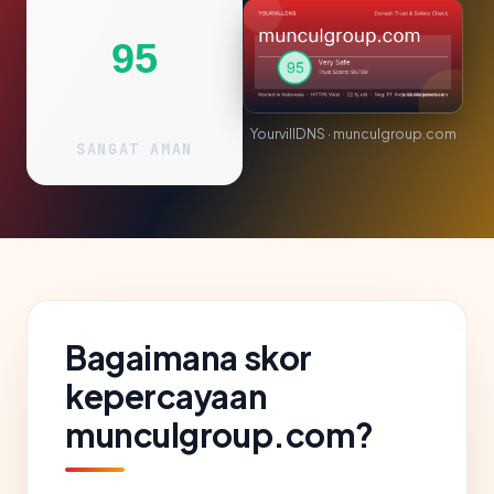
95
YourvillDNS · munculgroup.com
SANGAT AMAN
Bagaimana skor
kepercayaan
munculgroup.com?