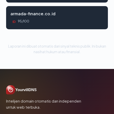
armada-finance.co.id
95/100
ID
Laporan ini dibuat otomatis dari sinyal teknis publik. Ini bukan
nasihat hukum atau finansial.
YourvillDNS
Intelijen domain otomatis dan independen
untuk web terbuka.