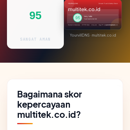
95
YourvillDNS · multitek.co.id
SANGAT AMAN
Bagaimana skor
kepercayaan
multitek.co.id?