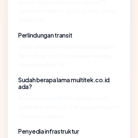
anchor: negara Indonesia, registrar PT
Cyberindo Aditama, usia 21.2 tahun, status
enkripsi OK.
Perlindungan transit
Untuk data dalam transit antara pengguna
dan multitek.co.id, pemeriksaan enkripsi
mengembalikan: OK.
Sudah berapa lama multitek.co.id
ada?
Menurut catatan RDAP, multitek.co.id
didaftarkan sekitar 21.2 tahun lalu melalui PT
Cyberindo Aditama.
Penyedia infrastruktur