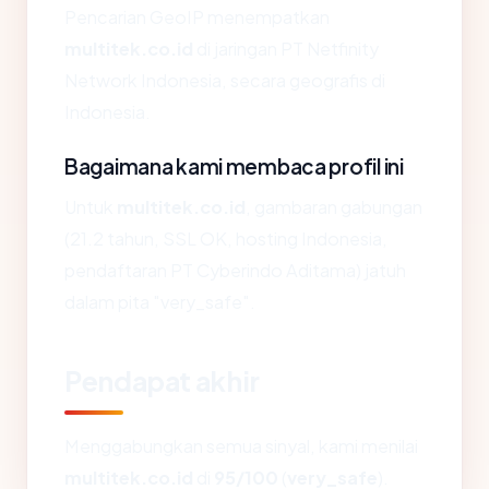
Pencarian GeoIP menempatkan
multitek.co.id
di jaringan PT Netfinity
Network Indonesia, secara geografis di
Indonesia.
Bagaimana kami membaca profil ini
Untuk
multitek.co.id
, gambaran gabungan
(21.2 tahun, SSL OK, hosting Indonesia,
pendaftaran PT Cyberindo Aditama) jatuh
dalam pita "very_safe".
Pendapat akhir
Menggabungkan semua sinyal, kami menilai
multitek.co.id
di
95/100
(
very_safe
).