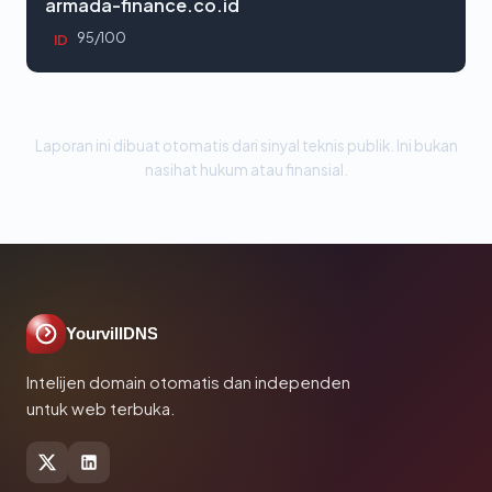
armada-finance.co.id
95/100
ID
Laporan ini dibuat otomatis dari sinyal teknis publik. Ini bukan
nasihat hukum atau finansial.
YourvillDNS
Intelijen domain otomatis dan independen
untuk web terbuka.