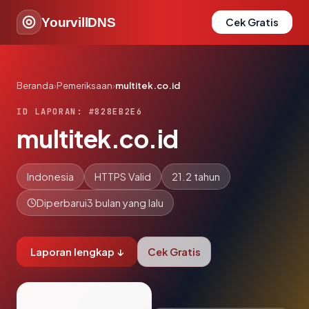
YourvillDNS
Cek Gratis
Beranda
›
Pemeriksaan
›
multitek.co.id
ID LAPORAN: #828EB2E6
multitek.co.id
Indonesia
HTTPS Valid
21.2 tahun
Diperbarui
3 bulan yang lalu
Laporan lengkap ↓
Cek Gratis