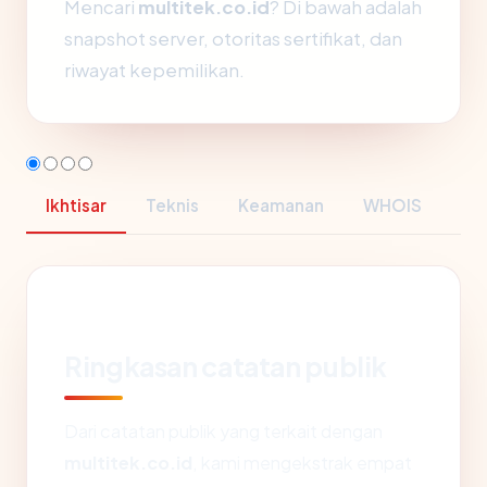
Mencari
multitek.co.id
? Di bawah adalah
snapshot server, otoritas sertifikat, dan
riwayat kepemilikan.
Ikhtisar
Teknis
Keamanan
WHOIS
Ringkasan catatan publik
Dari catatan publik yang terkait dengan
multitek.co.id
, kami mengekstrak empat