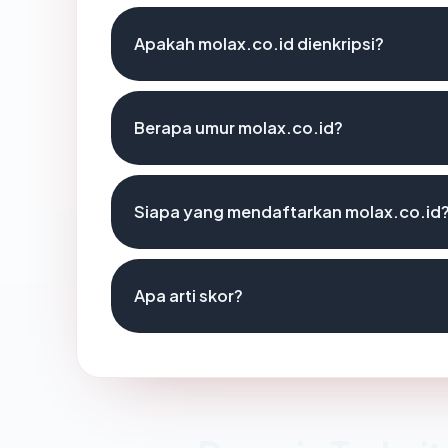
Apakah molax.co.id dienkripsi?
Berapa umur molax.co.id?
Siapa yang mendaftarkan molax.co.id
Apa arti skor?