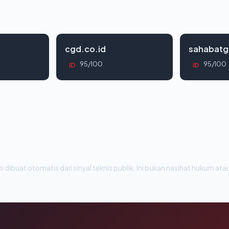
cgd.co.id
sahabatg
95/100
95/100
ID
ID
i dibuat otomatis dari sinyal teknis publik. Ini bukan nasihat hukum atau