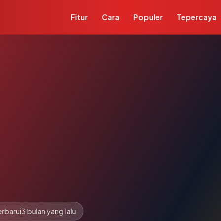
Fitur
Cara
Populer
Tepercaya
rbarui
3 bulan yang lalu