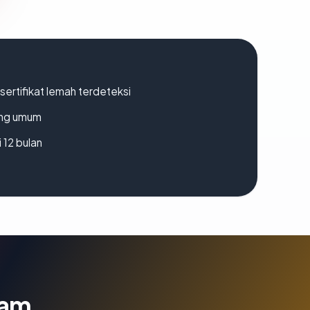
ertifikat lemah terdeteksi
rang umum
 12 bulan
lam