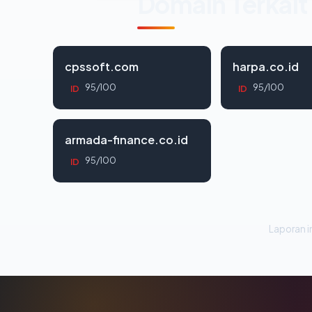
Domain Terkait
cpssoft.com
harpa.co.id
95/100
95/100
ID
ID
armada-finance.co.id
95/100
ID
Laporan in