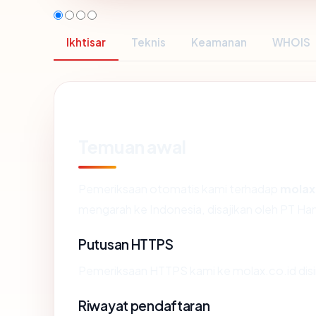
Ikhtisar
Teknis
Keamanan
WHOIS
Temuan awal
Pemeriksaan otomatis kami terhadap
molax
mengarah ke Indonesia, disajikan oleh PT H
Putusan HTTPS
Pemeriksaan HTTPS kami ke molax.co.id dis
Riwayat pendaftaran