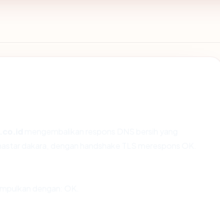
.co.id
mengembalikan respons DNS bersih yang
anastar dakara, dengan handshake TLS merespons OK.
impulkan dengan: OK.