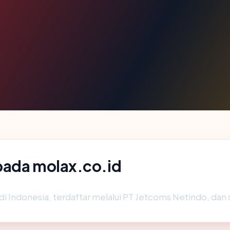
pada molax.co.id
di Indonesia, terdaftar melalui PT Jetcoms Netindo, dan 