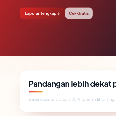
Laporan lengkap ↓
Cek Gratis
Pandangan lebih dekat 
molax.co.id
berusia 25.9 tahun, dihosting 