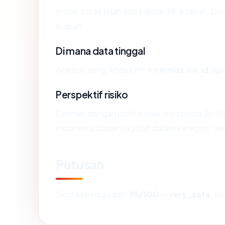
molax.co.id telah ada sekitar 25.9 tahun. D
mapan.
Di mana data tinggal
Apa pun yang Anda kirim ke
molax.co.id
dipr
Perspektif risiko
Domain dengan profil molax.co.id (usia 25.9
Indonesia) biasanya jatuh dalam kategori "ve
Putusan
Skor kepercayaan:
95/100
—
very_safe
. I