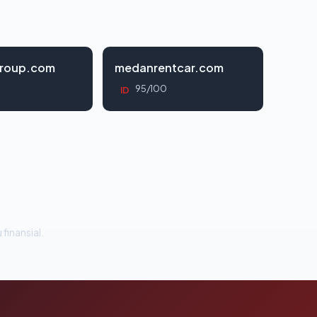
roup.com
medanrentcar.com
95/100
ID
 finansial.