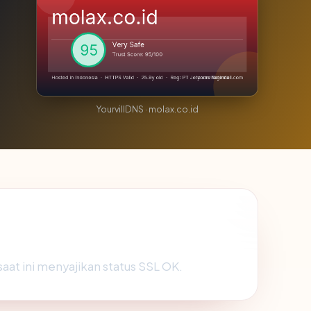
YourvillDNS · molax.co.id
saat ini menyajikan status SSL OK.