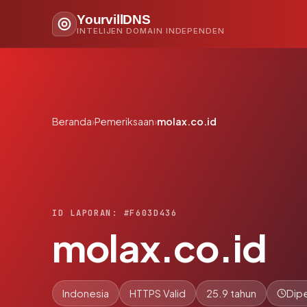
YourvillDNS
INTELIJEN DOMAIN INDEPENDEN
Beranda
›
Pemeriksaan
›
molax.co.id
ID LAPORAN: #F603D436
molax.co.id
Indonesia
HTTPS Valid
25.9 tahun
Dipe