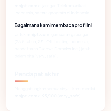
mnjpt.com
di jaringan Telekomunikasi
Indonesia, secara geografis di Indonesia.
Bagaimana kami membaca profil ini
Untuk
mnjpt.com
, gambaran gabungan
(23.5 tahun, SSL OK, hosting Indonesia,
pendaftaran Tucows Domains Inc.) jatuh
dalam pita "very_safe".
Pendapat akhir
Menggabungkan semua sinyal, kami menilai
mnjpt.com
di
95/100
(
very_safe
).