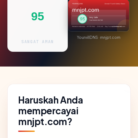
95
YourvillDNS · mnjpt.com
SANGAT AMAN
Haruskah Anda
mempercayai
mnjpt.com?