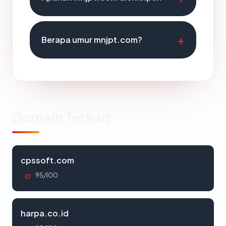
Berapa umur mnjpt.com?
Domain Terkait
cpssoft.com
95/100
ID
harpa.co.id