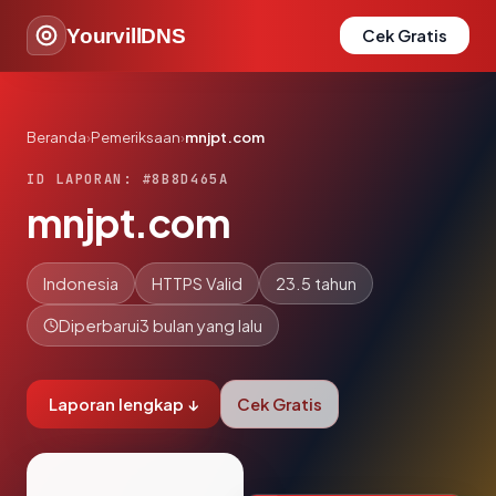
YourvillDNS
Cek Gratis
Beranda
›
Pemeriksaan
›
mnjpt.com
ID LAPORAN: #8B8D465A
mnjpt.com
Indonesia
HTTPS Valid
23.5 tahun
Diperbarui
3 bulan yang lalu
Laporan lengkap ↓
Cek Gratis