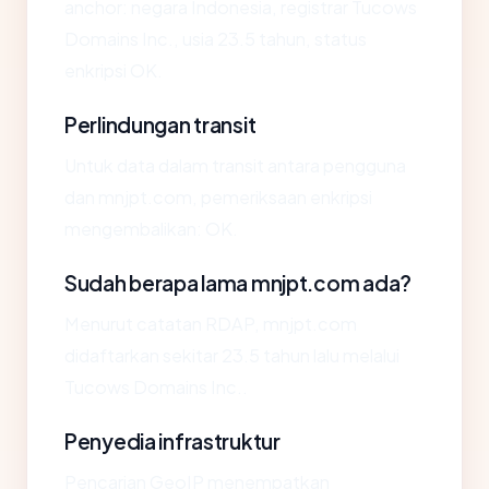
anchor: negara Indonesia, registrar Tucows
Domains Inc., usia 23.5 tahun, status
enkripsi OK.
Perlindungan transit
Untuk data dalam transit antara pengguna
dan mnjpt.com, pemeriksaan enkripsi
mengembalikan: OK.
Sudah berapa lama mnjpt.com ada?
Menurut catatan RDAP, mnjpt.com
didaftarkan sekitar 23.5 tahun lalu melalui
Tucows Domains Inc..
Penyedia infrastruktur
Pencarian GeoIP menempatkan