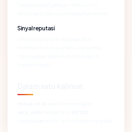
Dari perspektif jaringan, mitsui.co.id
dihosting di Indonesia melalui Rumahweb.
Sinyal reputasi
Infrastruktur publik saja tidak bisa
membuktikan situs aman — hanya bisa
menunjukkan apakah situs mengikuti
standar industri.
Dalam satu kalimat
mitsui.co.id
saat ini berperingkat
very_safe
dengan skor
95/100
,
berdasarkan murni fakta infrastruktur publik.