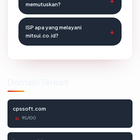
memutuskan?
ISP apa yang melayani
mitsui.co.id?
Domain Terkait
cpssoft.com
95/100
ID