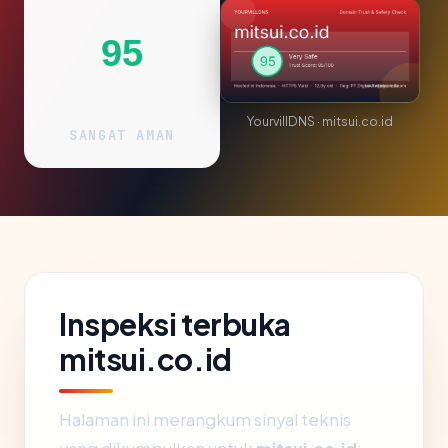
95
YourvillDNS · mitsui.co.id
SANGAT AMAN
Inspeksi terbuka
mitsui.co.id
Halaman ini merangkum sinyal teknis