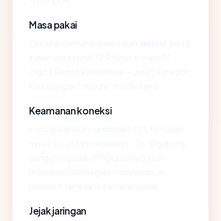
HTTPS OK.
Masa pakai
Dihitung dari hari pendaftaran,
mitsui.co.id
sudah ada sekitar 12.9 tahun melalui PT
Digital Registra Indonesia — dalam kategori
kematangan "mature" model kami.
Keamanan koneksi
Kami melakukan handshake TLS terhadap
mitsui.co.id dan mendapat: OK. Digabung
dengan registrar (PT Digital Registra
Indonesia) dan negara (Indonesia), ini
memberi tampilan keamanan dasar.
Jejak jaringan