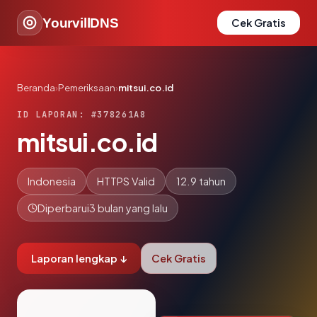
YourvillDNS
Cek Gratis
Beranda
›
Pemeriksaan
›
mitsui.co.id
ID LAPORAN: #378261A8
mitsui.co.id
Indonesia
HTTPS Valid
12.9 tahun
Diperbarui
3 bulan yang lalu
Laporan lengkap ↓
Cek Gratis