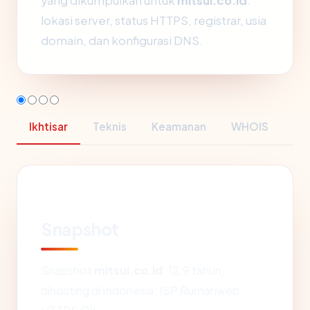
yang dikumpulkan untuk
mitsui.co.id
:
lokasi server, status HTTPS, registrar, usia
domain, dan konfigurasi DNS.
Ikhtisar
Teknis
Keamanan
WHOIS
Snapshot
Snapshot
mitsui.co.id
: 12.9 tahun,
dihosting di Indonesia, ISP Rumahweb,