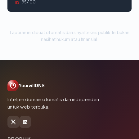
95/100
ID
Laporan ini dibuat otomatis dari sinyal teknis publik. Ini bukan
nasihat hukum atau finansial.
YourvillDNS
Intelijen domain otomatis dan independen
untuk web terbuka.