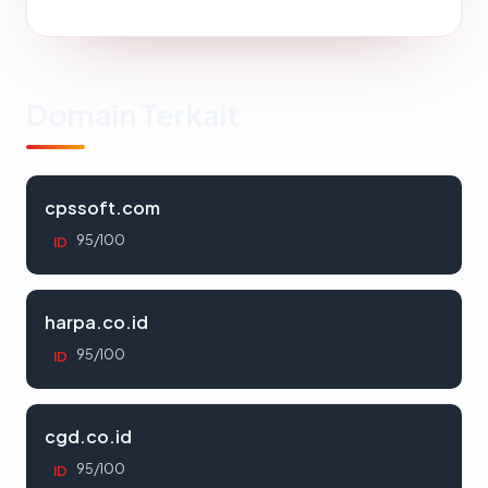
Domain Terkait
cpssoft.com
95/100
ID
harpa.co.id
95/100
ID
cgd.co.id
95/100
ID