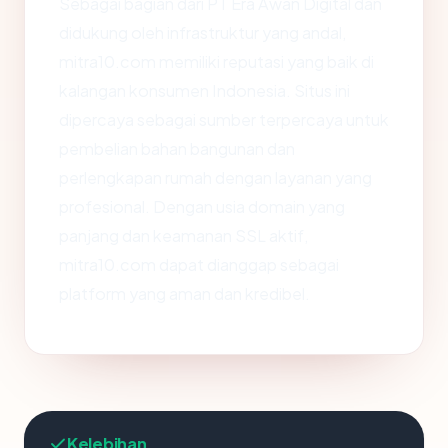
Sebagai bagian dari PT Era Awan Digital dan
didukung oleh infrastruktur yang andal,
mitra10.com memiliki reputasi yang baik di
kalangan konsumen Indonesia. Situs ini
dipercaya sebagai sumber terpercaya untuk
pembelian bahan bangunan dan
perlengkapan rumah dengan layanan yang
profesional. Dengan usia domain yang
panjang dan keamanan SSL aktif,
mitra10.com dapat dianggap sebagai
platform yang aman dan kredibel.
Kelebihan