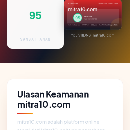
95
YourvillDNS · mitra10.com
SANGAT AMAN
Ulasan Keamanan
mitra10.com
mitra10.com adalah platform online