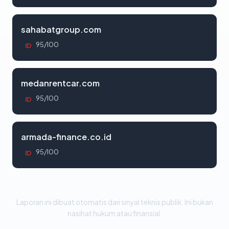
sahabatgroup.com
95/100
ID
medanrentcar.com
95/100
ID
armada-finance.co.id
95/100
ID
Laporan ini dibuat otomatis dari sinyal teknis publik. Ini bukan
nasihat hukum atau finansial.