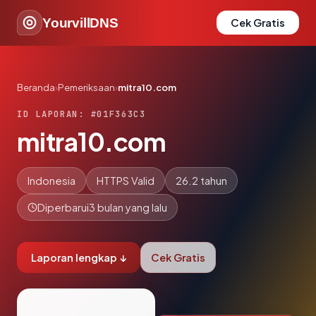
YourvillDNS
Cek Gratis
Beranda
›
Pemeriksaan
›
mitra10.com
ID LAPORAN: #01F363C3
mitra10.com
Indonesia
HTTPS Valid
26.2 tahun
Diperbarui
3 bulan yang lalu
Laporan lengkap ↓
Cek Gratis