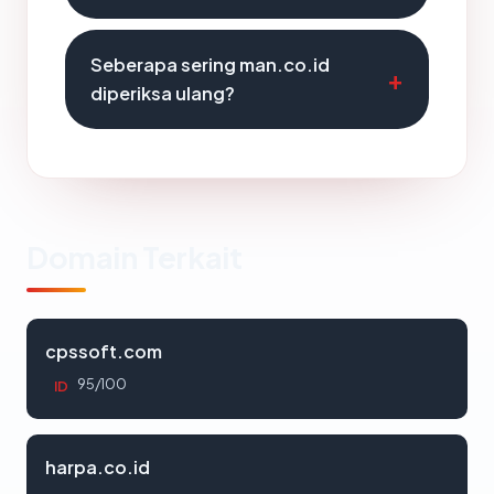
Seberapa sering man.co.id
diperiksa ulang?
Domain Terkait
cpssoft.com
95/100
ID
harpa.co.id