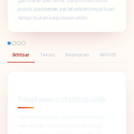
gambaran pertama. Data infrastruktur
publik pada
man.co.id
adalah sinyal kuat
tetapi bukan keputusan akhir.
Ikhtisar
Teknis
Keamanan
WHOIS
Ringkasan catatan publik
Dari catatan publik yang terkait dengan
man.co.id
, kami mengekstrak empat