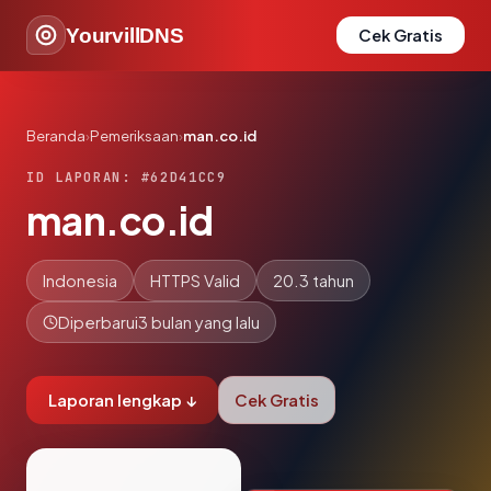
YourvillDNS
Cek Gratis
Beranda
›
Pemeriksaan
›
man.co.id
ID LAPORAN: #62D41CC9
man.co.id
Indonesia
HTTPS Valid
20.3 tahun
Diperbarui
3 bulan yang lalu
Laporan lengkap ↓
Cek Gratis