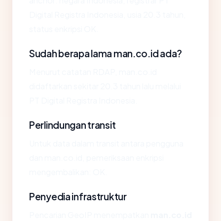
anchor: negara Indonesia, registrar PT
Digital Registra Indonesia, usia 20.3 tahun,
status enkripsi OK.
Sudah berapa lama man.co.id ada?
Menurut catatan RDAP, man.co.id
didaftarkan sekitar 20.3 tahun lalu melalui
PT Digital Registra Indonesia.
Perlindungan transit
Untuk data dalam transit antara pengguna
dan man.co.id, pemeriksaan enkripsi
mengembalikan: OK.
Penyedia infrastruktur
Pencarian GeoIP menempatkan
man.co.id