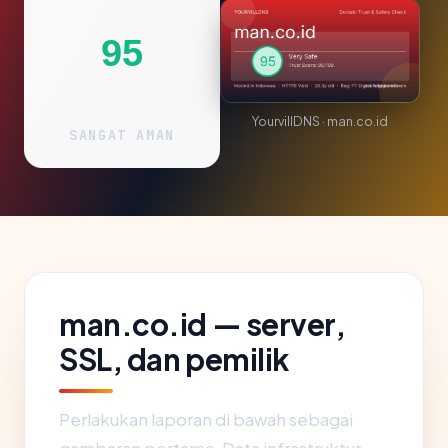
95
YourvillDNS · man.co.id
SANGAT AMAN
man.co.id — server,
SSL, dan pemilik
Perlakukan laporan di bawah sebagai