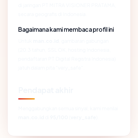
di jaringan PT MITRA VISIONER PRATAMA,
secara geografis di Indonesia.
Bagaimana kami membaca profil ini
Untuk
man.co.id
, gambaran gabungan
(20.3 tahun, SSL OK, hosting Indonesia,
pendaftaran PT Digital Registra Indonesia)
jatuh dalam pita "very_safe".
Pendapat akhir
Menggabungkan semua sinyal, kami menilai
man.co.id
di
95/100
(
very_safe
).