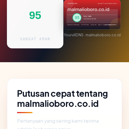
95
YourvillDNS · malmalioboro.co.id
SANGAT AMAN
Putusan cepat tentang
malmalioboro.co.id
Pertanyaan yang sering kami terima