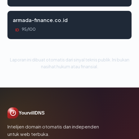
armada-finance.co.id
95/100
ID
Laporan ini dibuat otomatis dari sinyal teknis publik. Ini bukan
nasihat hukum atau finansial.
YourvillDNS
Intelijen domain otomatis dan independen
untuk web terbuka.