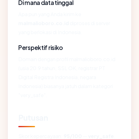
Di mana data tinggal
Apa pun yang Anda kirim ke
malmalioboro.co.id
diproses di server
yang berlokasi di Indonesia.
Perspektif risiko
Domain dengan profil malmalioboro.co.id
(usia 20.9 tahun, SSL OK, registrar PT
Digital Registra Indonesia, negara
Indonesia) biasanya jatuh dalam kategori
"very_safe".
Putusan
Skor kepercayaan:
95/100
—
very_safe
.