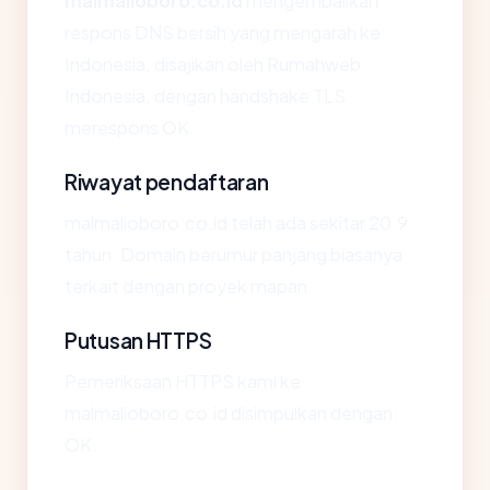
malmalioboro.co.id
mengembalikan
respons DNS bersih yang mengarah ke
Indonesia, disajikan oleh Rumahweb
Indonesia, dengan handshake TLS
merespons OK.
Riwayat pendaftaran
malmalioboro.co.id telah ada sekitar 20.9
tahun. Domain berumur panjang biasanya
terkait dengan proyek mapan.
Putusan HTTPS
Pemeriksaan HTTPS kami ke
malmalioboro.co.id disimpulkan dengan:
OK.