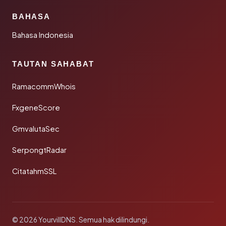
BAHASA
Bahasa Indonesia
TAUTAN SAHABAT
RamacommWhois
FxgeneScore
GmvalutaSec
SerpongtRadar
CitatahmSSL
© 2026 YourvillDNS. Semua hak dilindungi.