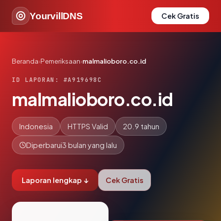
YourvillDNS
Cek Gratis
Beranda
›
Pemeriksaan
›
malmalioboro.co.id
ID LAPORAN: #A919698C
malmalioboro.co.id
Indonesia
HTTPS Valid
20.9 tahun
Diperbarui
3 bulan yang lalu
Laporan lengkap ↓
Cek Gratis