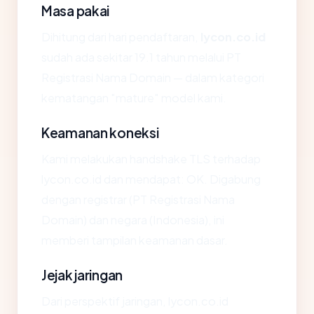
Masa pakai
Dihitung dari hari pendaftaran,
lycon.co.id
sudah ada sekitar 19.1 tahun melalui PT
Registrasi Nama Domain — dalam kategori
kematangan "mature" model kami.
Keamanan koneksi
Kami melakukan handshake TLS terhadap
lycon.co.id dan mendapat: OK. Digabung
dengan registrar (PT Registrasi Nama
Domain) dan negara (Indonesia), ini
memberi tampilan keamanan dasar.
Jejak jaringan
Dari perspektif jaringan, lycon.co.id