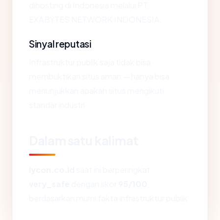
dihosting di Indonesia melalui PT.
EXABYTES NETWORK INDONESIA.
Sinyal reputasi
Infrastruktur publik saja tidak bisa
membuktikan situs aman — hanya bisa
menunjukkan apakah situs mengikuti
standar industri.
Dalam satu kalimat
lycon.co.id
saat ini berperingkat
very_safe
dengan skor
95/100
,
berdasarkan murni fakta infrastruktur publik.