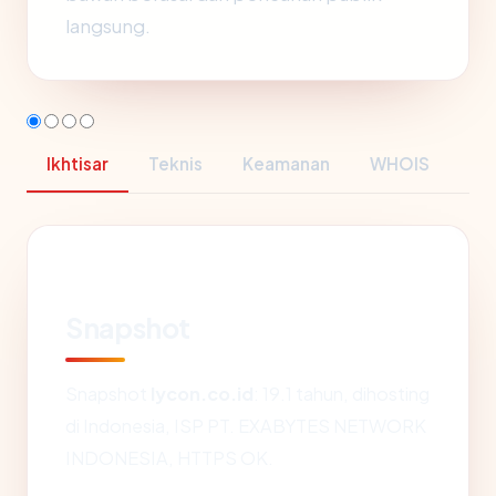
langsung.
Ikhtisar
Teknis
Keamanan
WHOIS
Snapshot
Snapshot
lycon.co.id
: 19.1 tahun, dihosting
di Indonesia, ISP PT. EXABYTES NETWORK
INDONESIA, HTTPS OK.