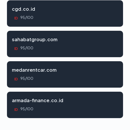
cgd.co.id
95/100
ID
sahabatgroup.com
95/100
ID
medanrentcar.com
95/100
ID
armada-finance.co.id
95/100
ID