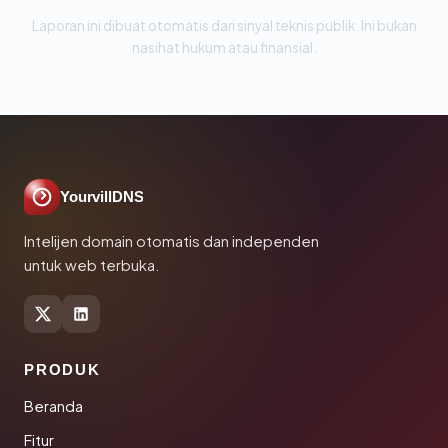
Laporan ini dibuat otomatis dari sinyal teknis publik. Ini bukan
nasihat hukum atau finansial.
YourvillDNS
Intelijen domain otomatis dan independen
untuk web terbuka.
PRODUK
Beranda
Fitur