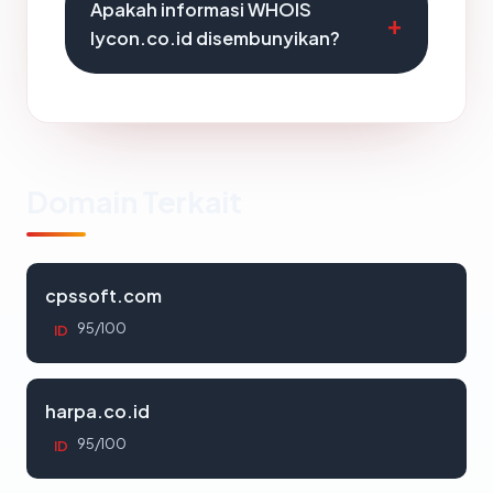
Apakah informasi WHOIS
lycon.co.id disembunyikan?
Domain Terkait
cpssoft.com
95/100
ID
harpa.co.id
95/100
ID