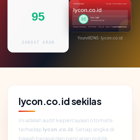
95
YourvillDNS · lycon.co.id
SANGAT AMAN
lycon.co.id sekilas
Ini adalah audit kepercayaan otomatis
terhadap
lycon.co.id
. Setiap angka di
bawah berasal dari pencarian publik