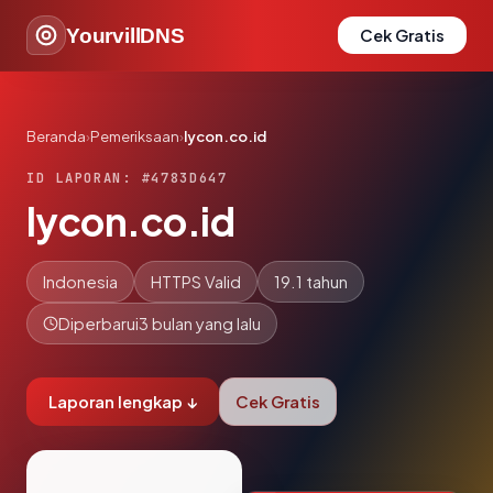
YourvillDNS
Cek Gratis
Beranda
›
Pemeriksaan
›
lycon.co.id
ID LAPORAN: #4783D647
lycon.co.id
Indonesia
HTTPS Valid
19.1 tahun
Diperbarui
3 bulan yang lalu
Laporan lengkap ↓
Cek Gratis