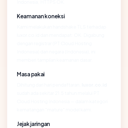
Indonesia, HTTPS OK.
Keamanan koneksi
Kami melakukan handshake TLS terhadap
luxor.co.id dan mendapat: OK. Digabung
dengan registrar (PT Cloud Hosting
Indonesia) dan negara (Indonesia), ini
memberi tampilan keamanan dasar.
Masa pakai
Dihitung dari hari pendaftaran,
luxor.co.id
sudah ada sekitar 21.5 tahun melalui PT
Cloud Hosting Indonesia — dalam kategori
kematangan "mature" model kami.
Jejak jaringan