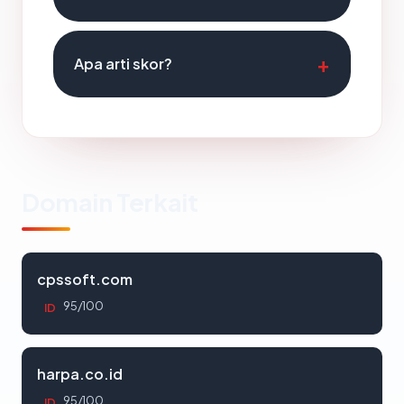
Apa arti skor?
Domain Terkait
cpssoft.com
95/100
ID
harpa.co.id
95/100
ID