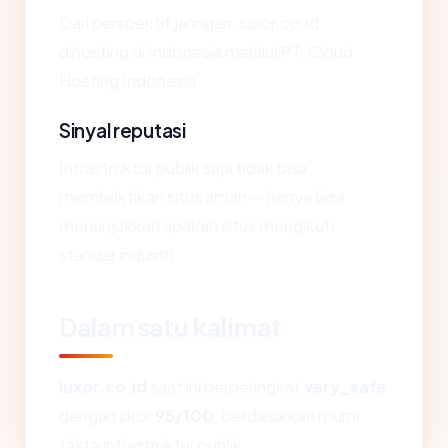
Dari perspektif jaringan, luxor.co.id
dihosting di Indonesia melalui PT. Cloud
Hosting Indonesia.
Sinyal reputasi
Infrastruktur publik saja tidak bisa
membuktikan situs aman — hanya bisa
menunjukkan apakah situs mengikuti
standar industri.
Dalam satu kalimat
luxor.co.id
saat ini berperingkat
very_safe
dengan skor
95/100
, berdasarkan murni
fakta infrastruktur publik.