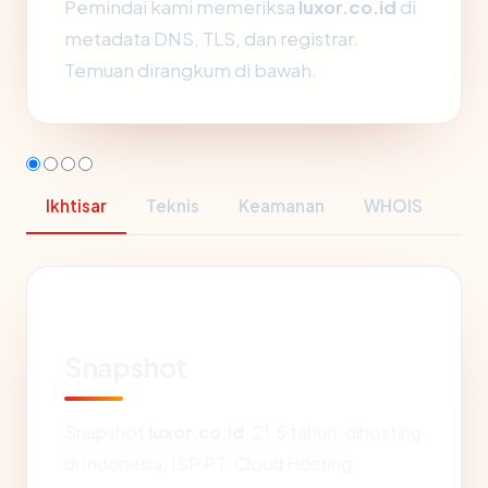
Pemindai kami memeriksa
luxor.co.id
di
metadata DNS, TLS, dan registrar.
Temuan dirangkum di bawah.
Ikhtisar
Teknis
Keamanan
WHOIS
Snapshot
Snapshot
luxor.co.id
: 21.5 tahun, dihosting
di Indonesia, ISP PT. Cloud Hosting