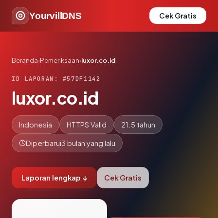
YourvillDNS
Cek Gratis
Beranda
›
Pemeriksaan
›
luxor.co.id
ID LAPORAN: #57DF1142
luxor.co.id
Indonesia
HTTPS Valid
21.5 tahun
Diperbarui
3 bulan yang lalu
Laporan lengkap ↓
Cek Gratis