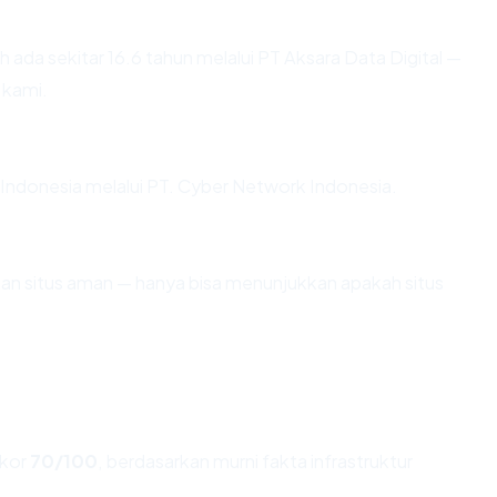
 ada sekitar 16.6 tahun melalui PT Aksara Data Digital —
 kami.
di Indonesia melalui PT. Cyber Network Indonesia.
ikan situs aman — hanya bisa menunjukkan apakah situs
kor
70/100
, berdasarkan murni fakta infrastruktur