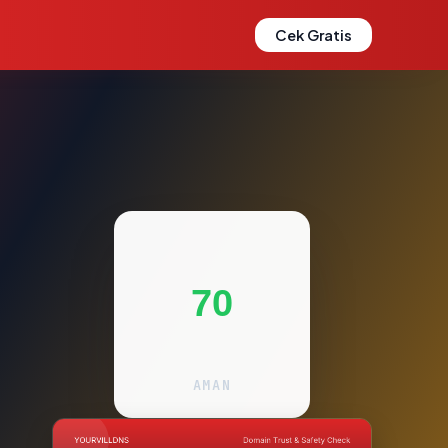
Cek Gratis
70
AMAN