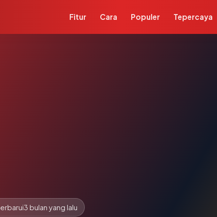
Fitur
Cara
Populer
Tepercaya
erbarui
3 bulan yang lalu