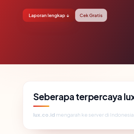
Laporan lengkap ↓
Cek Gratis
Seberapa terpercaya lu
lux.co.id
mengarah ke server di Indonesia. 