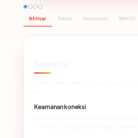
Ikhtisar
Teknis
Keamanan
WHOIS
Snapshot
Snapshot
lux.co.id
: 16.6 tahun, dihosting 
No.
Keamanan koneksi
Kami melakukan handshake TLS terhadap lux.
(PT Aksara Data Digital) dan negara (Indones