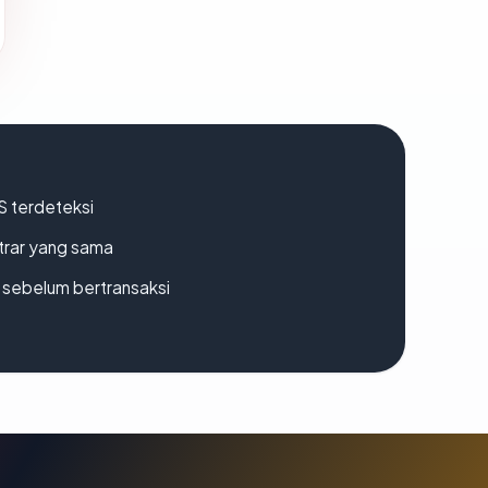
S terdeteksi
strar yang sama
en sebelum bertransaksi