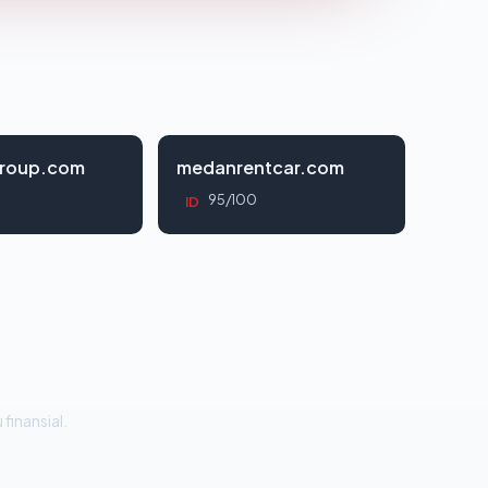
roup.com
medanrentcar.com
95/100
ID
 finansial.