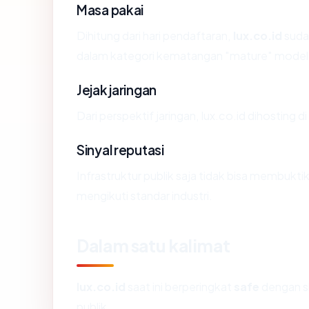
Masa pakai
Dihitung dari hari pendaftaran,
lux.co.id
sudah
dalam kategori kematangan "mature" model
Jejak jaringan
Dari perspektif jaringan, lux.co.id dihosting 
Sinyal reputasi
Infrastruktur publik saja tidak bisa membukt
mengikuti standar industri.
Dalam satu kalimat
lux.co.id
saat ini berperingkat
safe
dengan s
publik.