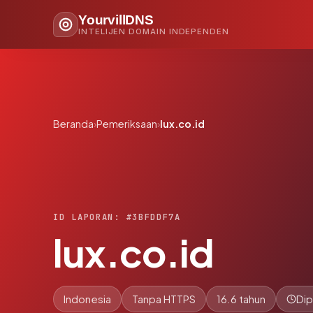
YourvillDNS
INTELIJEN DOMAIN INDEPENDEN
Beranda
›
Pemeriksaan
›
lux.co.id
ID LAPORAN: #3BFDDF7A
lux.co.id
Indonesia
Tanpa HTTPS
16.6 tahun
Dip