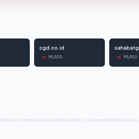
cgd.co.id
sahabatg
95/100
95/100
ID
ID
i dibuat otomatis dari sinyal teknis publik. Ini bukan nasihat hukum atau