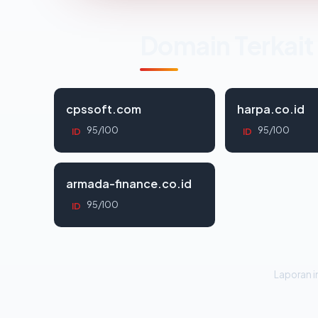
Domain Terkait
cpssoft.com
harpa.co.id
95/100
95/100
ID
ID
armada-finance.co.id
95/100
ID
Laporan in