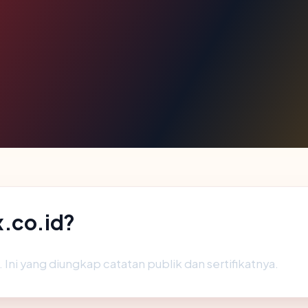
x.co.id?
Ini yang diungkap catatan publik dan sertifikatnya.