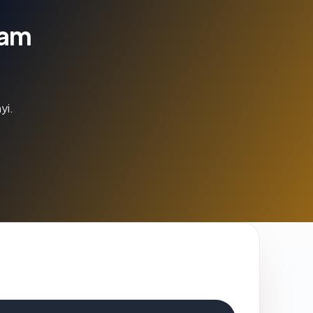
lam
yi.