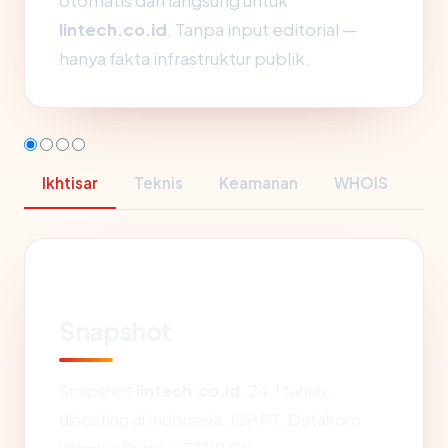
otomatis dan langsung untuk
lintech.co.id
. Tanpa input editorial —
hanya fakta infrastruktur publik.
Ikhtisar
Teknis
Keamanan
WHOIS
Snapshot
Snapshot
lintech.co.id
: 24.1 tahun,
dihosting di Indonesia, ISP PT. Dutakom