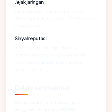
Jejak jaringan
Dari perspektif jaringan, lintech.co.id
dihosting di Indonesia melalui PT. Dutakom
Wibawa Putra.
Sinyal reputasi
Infrastruktur publik saja tidak bisa
membuktikan situs aman — hanya bisa
menunjukkan apakah situs mengikuti
standar industri.
Dalam satu kalimat
lintech.co.id
saat ini berperingkat
very_safe
dengan skor
95/100
,