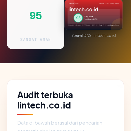
95
YourvillDNS · lintech.co.id
SANGAT AMAN
Audit terbuka
lintech.co.id
Data di bawah berasal dari pencarian