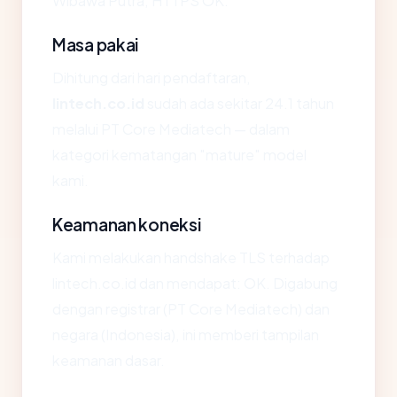
Wibawa Putra, HTTPS OK.
Masa pakai
Dihitung dari hari pendaftaran,
lintech.co.id
sudah ada sekitar 24.1 tahun
melalui PT Core Mediatech — dalam
kategori kematangan "mature" model
kami.
Keamanan koneksi
Kami melakukan handshake TLS terhadap
lintech.co.id dan mendapat: OK. Digabung
dengan registrar (PT Core Mediatech) dan
negara (Indonesia), ini memberi tampilan
keamanan dasar.