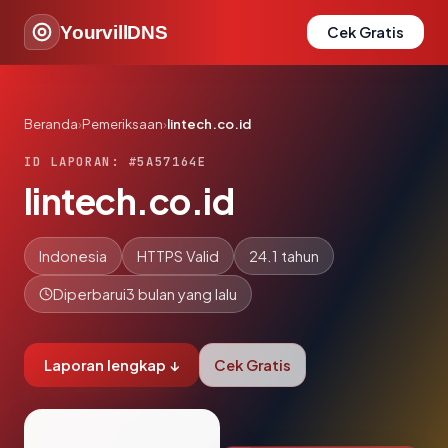
YourvillDNS
Cek Gratis
Beranda
›
Pemeriksaan
›
lintech.co.id
ID LAPORAN: #5A57164E
lintech.co.id
Indonesia
HTTPS Valid
24.1 tahun
Diperbarui
3 bulan yang lalu
Laporan lengkap ↓
Cek Gratis