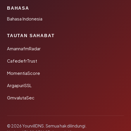
BAHASA
Bahasa Indonesia
TAUTAN SAHABAT
AmannafmRadar
CafedefrTrust
MomentiaScore
ArgapuriSSL
GmvalutaSec
© 2026 YourvillDNS. Semua hak dilindungi.