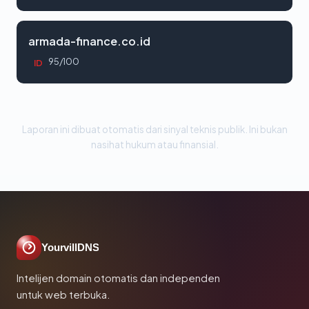
armada-finance.co.id
95/100
ID
Laporan ini dibuat otomatis dari sinyal teknis publik. Ini bukan
nasihat hukum atau finansial.
YourvillDNS
Intelijen domain otomatis dan independen
untuk web terbuka.