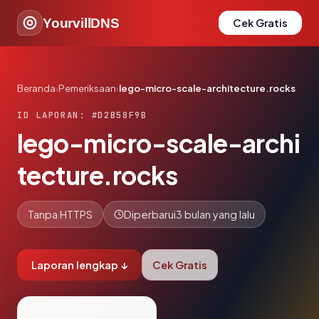
YourvillDNS
Cek Gratis
Beranda
›
Pemeriksaan
›
lego-micro-scale-architecture.rocks
ID LAPORAN: #D2B58F9B
lego-micro-scale-archi
tecture.rocks
Tanpa HTTPS
Diperbarui
3 bulan yang lalu
Laporan lengkap ↓
Cek Gratis