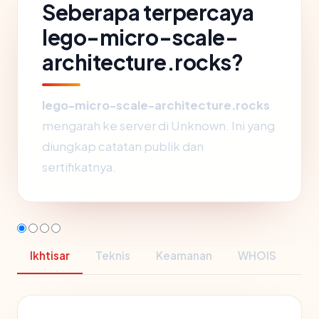
Seberapa terpercaya
lego-micro-scale-
architecture.rocks?
lego-micro-scale-architecture.rocks
mengarah ke server di Unknown. Ini yang
diungkap catatan publik dan
sertifikatnya.
Ikhtisar
Teknis
Keamanan
WHOIS