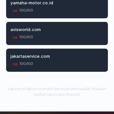
yamaha-motor.co.id
100/100
GB
avisworld.com
100/100
GB
jakartaservice.com
100/100
GB
Laporan ini dibuat otomatis dari sinyal teknis publik. Ini bukan
nasihat hukum atau finansial.