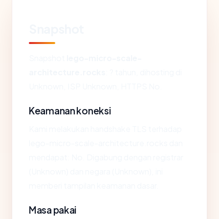
Snapshot
Snapshot
lego-micro-scale-
architecture.rocks
: ? tahun, dihosting di
Unknown, ISP Unknown, HTTPS No.
Keamanan koneksi
Kami melakukan handshake TLS terhadap
lego-micro-scale-architecture.rocks dan
mendapat: No. Digabung dengan registrar
(Unknown) dan negara (Unknown), ini
memberi tampilan keamanan dasar.
Masa pakai