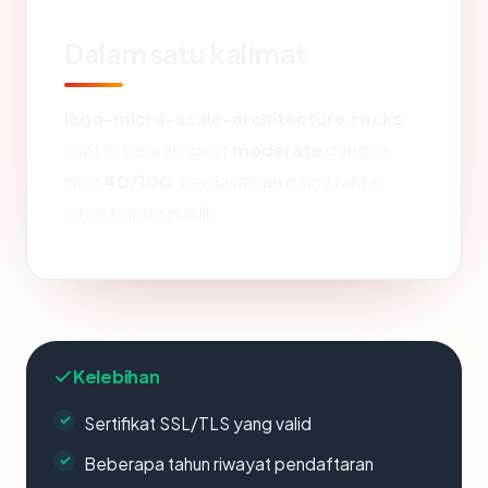
Dalam satu kalimat
lego-micro-scale-architecture.rocks
saat ini berperingkat
moderate
dengan
skor
40/100
, berdasarkan murni fakta
infrastruktur publik.
Kelebihan
Sertifikat SSL/TLS yang valid
Beberapa tahun riwayat pendaftaran