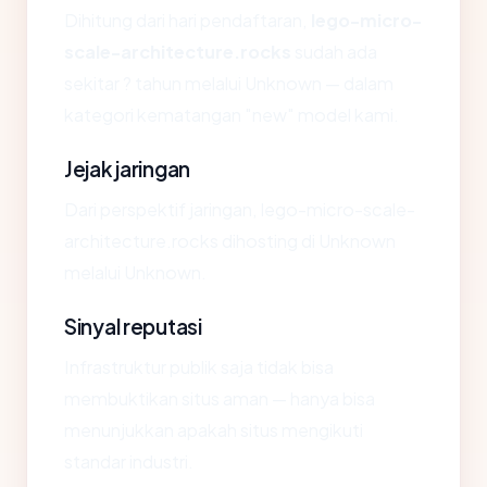
Dihitung dari hari pendaftaran,
lego-micro-
scale-architecture.rocks
sudah ada
sekitar ? tahun melalui Unknown — dalam
kategori kematangan "new" model kami.
Jejak jaringan
Dari perspektif jaringan, lego-micro-scale-
architecture.rocks dihosting di Unknown
melalui Unknown.
Sinyal reputasi
Infrastruktur publik saja tidak bisa
membuktikan situs aman — hanya bisa
menunjukkan apakah situs mengikuti
standar industri.