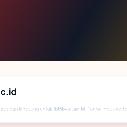
ac.id
atis dan langsung untuk
lbifib-ui.ac.id
. Tanpa input edito