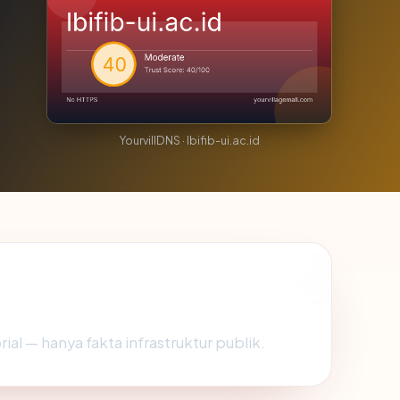
YourvillDNS · lbifib-ui.ac.id
rial — hanya fakta infrastruktur publik.