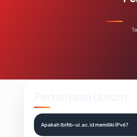
Ta
Pertanyaan Umum
Apakah lbifib-ui.ac.id memiliki IPv6?