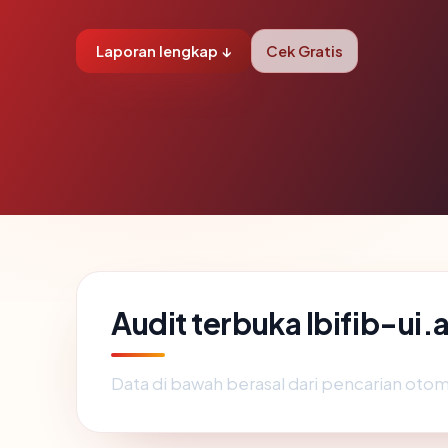
Laporan lengkap ↓
Cek Gratis
Audit terbuka lbifib-ui.
Data di bawah berasal dari pencarian otom