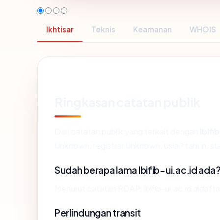
Ikhtisar
Teknis
Keamanan
WHOIS
Ringkasan catatan publik
Dari catatan publik yang terkait dengan
lbifi
Unknown, registrar Unknown, usia ? tahun, sta
Sudah berapa lama lbifib-ui.ac.id ada
Menurut catatan RDAP, lbifib-ui.ac.id didafta
Perlindungan transit