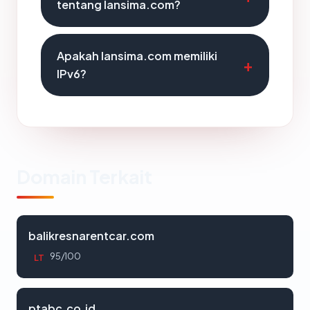
tentang lansima.com?
Apakah lansima.com memiliki
IPv6?
Domain Terkait
balikresnarentcar.com
95/100
LT
ptabc.co.id