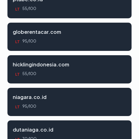
55/100
LT
globerentacar.com
95/100
LT
hicklingindonesia.com
55/100
LT
niagara.co.id
95/100
LT
dutaniaga.co.id
70/100