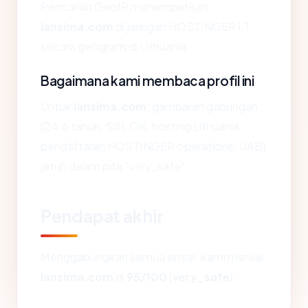
Pencarian GeoIP menempatkan
lansima.com
di jaringan HOSTINGER LT,
secara geografis di Lithuania.
Bagaimana kami membaca profil ini
Untuk
lansima.com
, gambaran gabungan
(24.6 tahun, SSL OK, hosting Lithuania,
pendaftaran HOSTINGER operations, UAB)
jatuh dalam pita "very_safe".
Pendapat akhir
Menggabungkan semua sinyal, kami menilai
lansima.com
di
95/100
(
very_safe
).