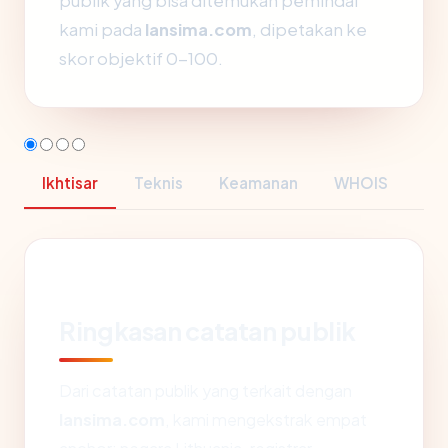
publik yang bisa ditemukan pemindai
kami pada
lansima.com
, dipetakan ke
skor objektif 0-100.
Ikhtisar
Teknis
Keamanan
WHOIS
Ringkasan catatan publik
Dari catatan publik yang terkait dengan
lansima.com
, kami mengekstrak empat