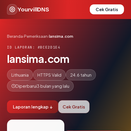
YourvillDNS
Cek Gratis
Beranda
›
Pemeriksaan
›
lansima.com
ID LAPORAN: #BCE2D1E4
lansima.com
Lithuania
HTTPS Valid
24.6 tahun
Diperbarui
3 bulan yang lalu
Laporan lengkap ↓
Cek Gratis