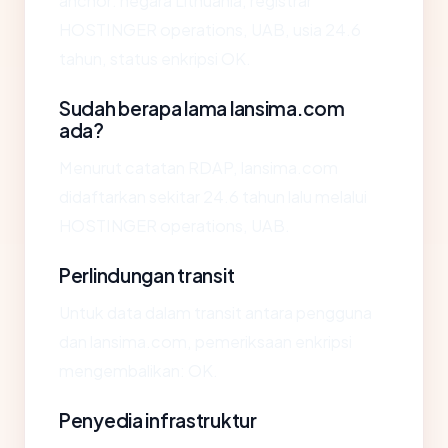
anchor: negara Lithuania, registrar
HOSTINGER operations, UAB, usia 24.6
tahun, status enkripsi OK.
Sudah berapa lama lansima.com
ada?
Menurut catatan RDAP, lansima.com
didaftarkan sekitar 24.6 tahun lalu melalui
HOSTINGER operations, UAB.
Perlindungan transit
Untuk data dalam transit antara pengguna
dan lansima.com, pemeriksaan enkripsi
mengembalikan: OK.
Penyedia infrastruktur