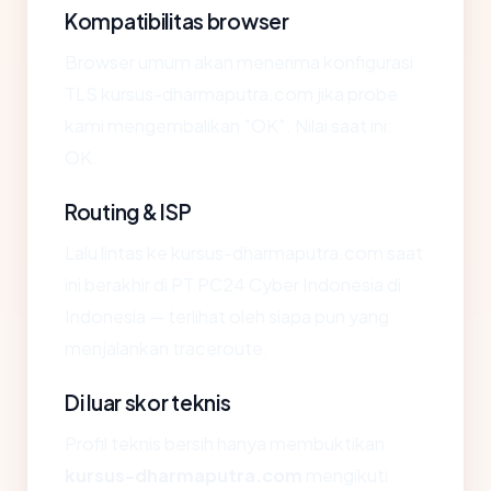
Kompatibilitas browser
Browser umum akan menerima konfigurasi
TLS kursus-dharmaputra.com jika probe
kami mengembalikan "OK". Nilai saat ini:
OK.
Routing & ISP
Lalu lintas ke kursus-dharmaputra.com saat
ini berakhir di PT PC24 Cyber Indonesia di
Indonesia — terlihat oleh siapa pun yang
menjalankan traceroute.
Di luar skor teknis
Profil teknis bersih hanya membuktikan
kursus-dharmaputra.com
mengikuti