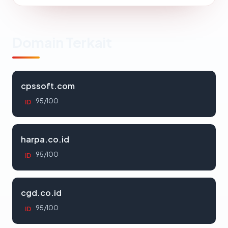
Domain Terkait
cpssoft.com
95/100
ID
harpa.co.id
95/100
ID
cgd.co.id
95/100
ID