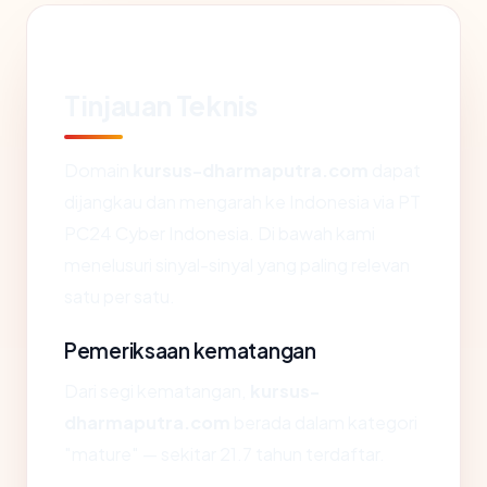
Tinjauan Teknis
Domain
kursus-dharmaputra.com
dapat
dijangkau dan mengarah ke Indonesia via PT
PC24 Cyber Indonesia. Di bawah kami
menelusuri sinyal-sinyal yang paling relevan
satu per satu.
Pemeriksaan kematangan
Dari segi kematangan,
kursus-
dharmaputra.com
berada dalam kategori
"mature" — sekitar 21.7 tahun terdaftar.