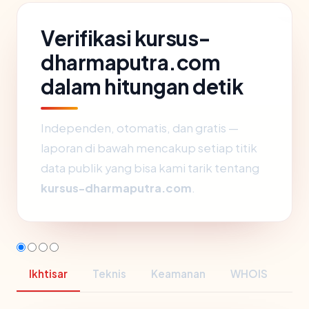
Verifikasi kursus-
dharmaputra.com
dalam hitungan detik
Independen, otomatis, dan gratis —
laporan di bawah mencakup setiap titik
data publik yang bisa kami tarik tentang
kursus-dharmaputra.com
.
Ikhtisar
Teknis
Keamanan
WHOIS