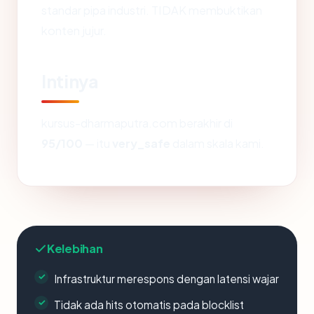
standar pipa industri. TIDAK membuktikan
konten jujur.
Intinya
kursus-dharmaputra.com berakhir di
95/100
— itu
very_safe
dalam skala kami.
Kelebihan
Infrastruktur merespons dengan latensi wajar
Tidak ada hits otomatis pada blocklist