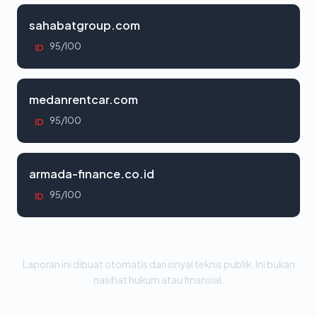
sahabatgroup.com
95/100
ID
medanrentcar.com
95/100
ID
armada-finance.co.id
95/100
ID
Laporan ini dibuat otomatis dari sinyal teknis publik. Ini bukan
nasihat hukum atau finansial.