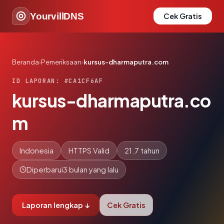
YourvillDNS
Cek Gratis
Beranda
›
Pemeriksaan
›
kursus-dharmaputra.com
ID LAPORAN: #CA1CF6AF
kursus-dharmaputra.co
m
Indonesia
HTTPS Valid
21.7 tahun
Diperbarui
3 bulan yang lalu
Laporan lengkap ↓
Cek Gratis