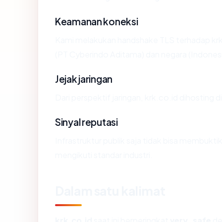
Keamanan koneksi
Kami melakukan handshake TLS terhadap krk
(PT Cyberindo Aditama) dan negara (Indonesi
Jejak jaringan
Dari perspektif jaringan, krk.co.id dihosti
Sinyal reputasi
Infrastruktur publik saja tidak bisa membukt
mengikuti standar industri.
Dalam satu kalimat
krk.co.id
saat ini berperingkat
very_safe
de