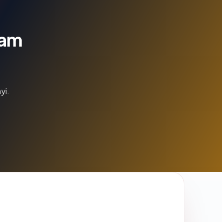
lam
yi.