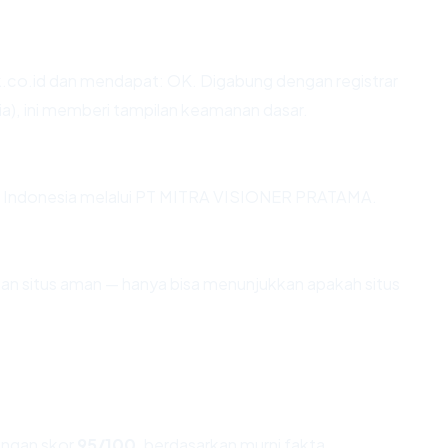
.co.id dan mendapat: OK. Digabung dengan registrar
a), ini memberi tampilan keamanan dasar.
ng di Indonesia melalui PT MITRA VISIONER PRATAMA.
ikan situs aman — hanya bisa menunjukkan apakah situs
ngan skor
95/100
, berdasarkan murni fakta