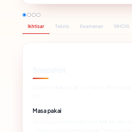
Ikhtisar
Teknis
Keamanan
WHOIS
Snapshot
Snapshot
krk.co.id
: 22.7 tahun, dihostin
OK.
Masa pakai
Dihitung dari hari pendaftaran,
krk.co.id
suda
— dalam kategori kematangan "mature" mod