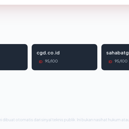
cgd.co.id
sahabatg
95/100
95/100
ID
ID
i dibuat otomatis dari sinyal teknis publik. Ini bukan nasihat hukum atau