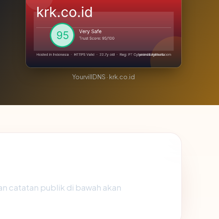
YourvillDNS · krk.co.id
san catatan publik di bawah akan