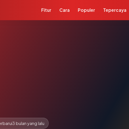
Fitur
Cara
Populer
Tepercaya
rbarui
3 bulan yang lalu