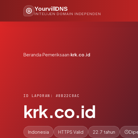
YourvillDNS
INTELIJEN DOMAIN INDEPENDEN
Beranda
›
Pemeriksaan
›
krk.co.id
ID LAPORAN: #8B22C8AC
krk.co.id
Indonesia
HTTPS Valid
22.7 tahun
Dipe