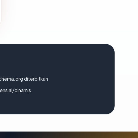
chema.org diterbitkan
densial/dinamis