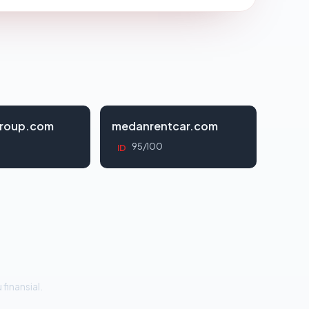
roup.com
medanrentcar.com
95/100
ID
 finansial.