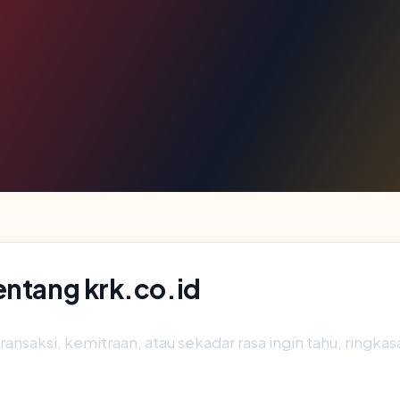
entang krk.co.id
ransaksi, kemitraan, atau sekadar rasa ingin tahu, ringka