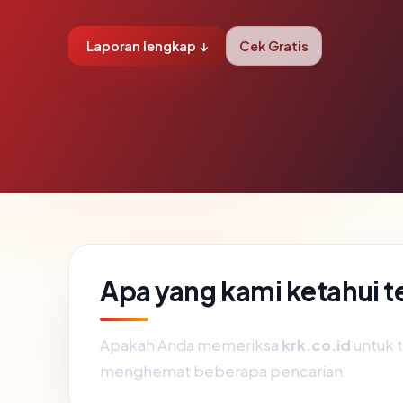
Laporan lengkap ↓
Cek Gratis
Apa yang kami ketahui t
Apakah Anda memeriksa
krk.co.id
untuk t
menghemat beberapa pencarian.