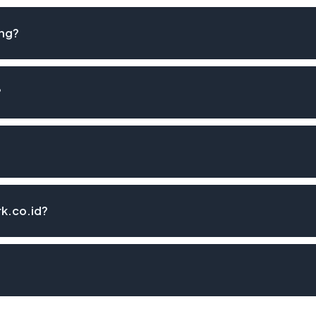
ang?
?
rk.co.id?