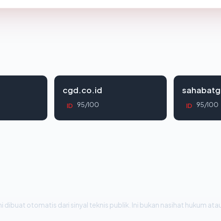
cgd.co.id
sahabatg
95/100
95/100
ID
ID
i dibuat otomatis dari sinyal teknis publik. Ini bukan nasihat hukum atau