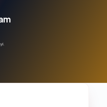
lam
yi.