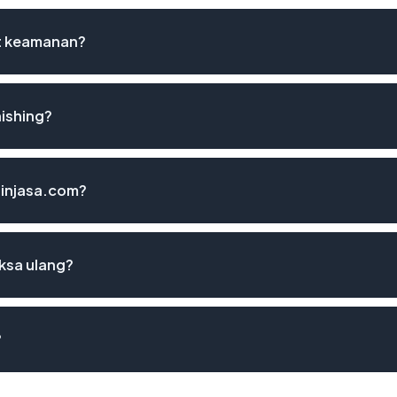
st keamanan?
ishing?
pinjasa.com?
ksa ulang?
?