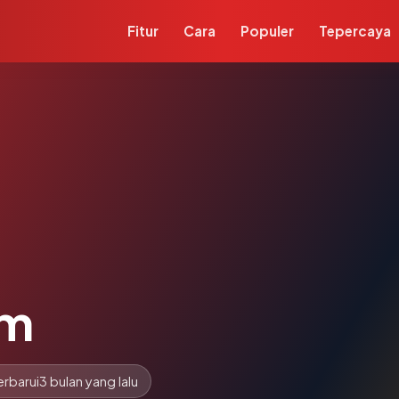
Fitur
Cara
Populer
Tepercaya
om
erbarui
3 bulan yang lalu