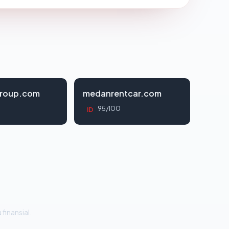
roup.com
medanrentcar.com
95/100
ID
 finansial.