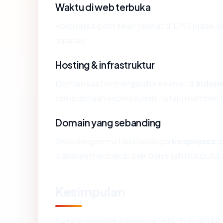
Waktu di web terbuka
kospinjasa.com telah terlihat di DNS publik s
reputasi.
Hosting & infrastruktur
Domain saat ini mengarah ke server di
Indone
sama dengan kepercayaan, tetapi memberi ta
Domain yang sebanding
Situs dengan metadata serupa
kospinjasa.
biasanya mencakup baik bisnis sah maupun c
Kesimpulan
Setelah memadukan sinyal DNS, TLS, RDAP, 