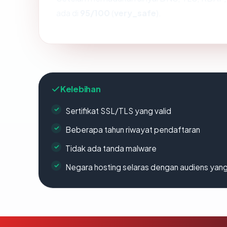
ada di
95/100
(
very_safe
).
Kelebihan
Sertifikat SSL/TLS yang valid
Beberapa tahun riwayat pendaftaran
Tidak ada tanda malware
Negara hosting selaras dengan audiens yan