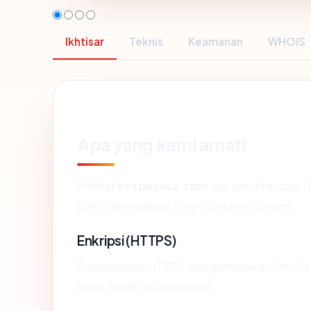
Ikhtisar
Teknis
Keamanan
WHOIS
Apa yang kami amati
Melihat
kospinjasa.com
dari luar, titik dat
(OK), dan registrar (Key-Systems GmbH).
Enkripsi (HTTPS)
Pemeriksaan HTTPS mengembalikan OK. Serti
harus dimiliki situs modern.