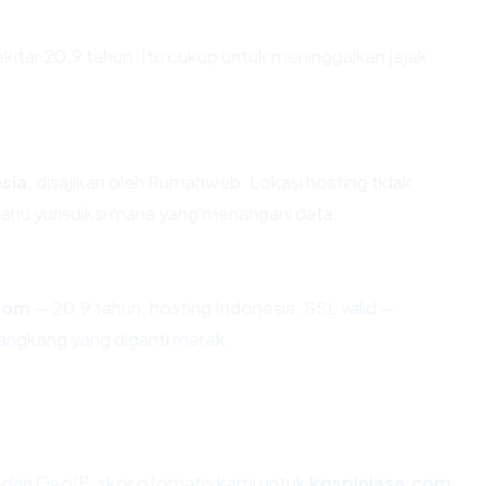
ekitar 20.9 tahun. Itu cukup untuk meninggalkan jejak
sia
, disajikan oleh Rumahweb. Lokasi hosting tidak
hu yurisdiksi mana yang menangani data.
com
— 20.9 tahun, hosting Indonesia, SSL valid —
angkang yang diganti merek.
dan GeoIP, skor otomatis kami untuk
kospinjasa.com