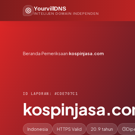
YourvillDNS
INTELIJEN DOMAIN INDEPENDEN
Beranda
›
Pemeriksaan
›
kospinjasa.com
ID LAPORAN: #CDE707C1
kospinjasa.c
Indonesia
HTTPS Valid
20.9 tahun
Dip