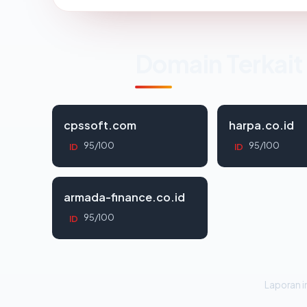
Domain Terkait
cpssoft.com
harpa.co.id
95/100
95/100
ID
ID
armada-finance.co.id
95/100
ID
Laporan in