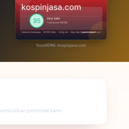
YourvillDNS · kospinjasa.com
dikembalikan pemindai kami.