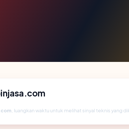
pinjasa.com
a.com
, luangkan waktu untuk melihat sinyal teknis yang 