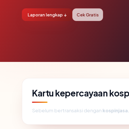
Laporan lengkap ↓
Cek Gratis
Kartu kepercayaan kos
Sebelum bertransaksi dengan
kospinjas