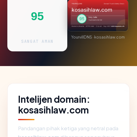
95
YourvillDNS · kosasihlaw.com
SANGAT AMAN
Intelijen domain:
kosasihlaw.com
Pandangan pihak ketiga yang netral pada