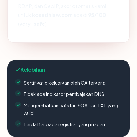
RDAP, dan GeoIP, skor otomatis kami
untuk
kosasihlaw.com
ada di
95/100
(
very_safe
).
Kelebihan
Sertifikat dikeluarkan oleh CA terkenal
Tidak ada indikator pembajakan DNS
Mengembalikan catatan SOA dan TXT yang
valid
Terdaftar pada registrar yang mapan