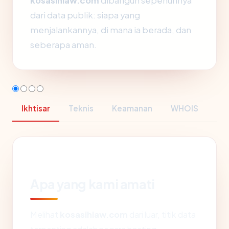
kosasihlaw.com
dibangun sepenuhnya
dari data publik: siapa yang
menjalankannya, di mana ia berada, dan
seberapa aman.
Ikhtisar
Teknis
Keamanan
WHOIS
Apa yang kami amati
Melihat
kosasihlaw.com
dari luar, titik data