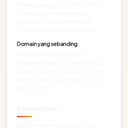
Lithuania
, disajikan oleh HOSTINGER LT.
Lokasi hosting tidak sama dengan
kepercayaan, tetapi memberi tahu
yurisdiksi mana yang menangani data.
Domain yang sebanding
Situs dengan metadata serupa
kosasihlaw.com
— 21.3 tahun, hosting
Lithuania, SSL valid — biasanya mencakup
baik bisnis sah maupun cangkang yang
diganti merek.
Kesimpulan
Setelah memadukan sinyal DNS, TLS,