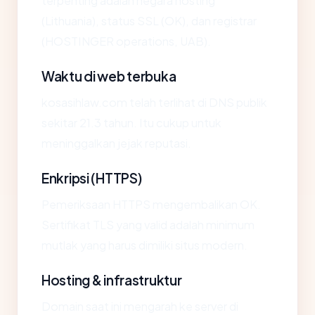
terpenting adalah negara hosting
(Lithuania), status SSL (OK), dan registrar
(HOSTINGER operations, UAB).
Waktu di web terbuka
kosasihlaw.com telah terlihat di DNS publik
sekitar 21.3 tahun. Itu cukup untuk
meninggalkan jejak reputasi.
Enkripsi (HTTPS)
Pemeriksaan HTTPS mengembalikan OK.
Sertifikat TLS yang valid adalah minimum
mutlak yang harus dimiliki situs modern.
Hosting & infrastruktur
Domain saat ini mengarah ke server di