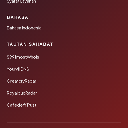
Syarat Layanan
BAHASA
Bahasa Indonesia
TAUTAN SAHABAT
S991mostWhois
YourvillDNS
GreatcryRadar
RoyalbucRadar
CafedefrTrust