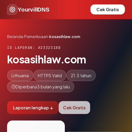
YourvillDNS
Cek Gratis
Beranda
›
Pemeriksaan
›
kosasihlaw.com
ID LAPORAN: #2332318B
kosasihlaw.com
Lithuania
HTTPS Valid
21.3 tahun
Diperbarui
3 bulan yang lalu
Laporan lengkap ↓
Cek Gratis