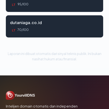
95/100
LT
dutaniaga.co.id
70/100
LT
Laporan ini dibuat otomatis dari sinyal teknis publik. Ini bukan
nasihat hukum atau finansial.
YourvillDNS
Intelijen domain otomatis dan independen