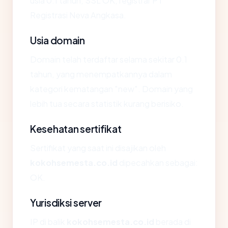
usia 0.1 tahun, SSL OK, registrar PT
Registrasi Neva Angkasa.
Usia domain
Domain telah terdaftar selama sekitar 0.1
tahun, yang menempatkannya dalam
kategori kematangan "new". Domain yang
lebih tua secara statistik kurang berisiko.
Kesehatan sertifikat
Sertifikat yang saat ini disajikan oleh
kokohsemesta.co.id
dipecahkan sebagai:
OK.
Yurisdiksi server
IP di balik
kokohsemesta.co.id
berada di