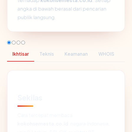
terhadap
kokohsemesta.co.id
. Setiap
angka di bawah berasal dari pencarian
publik langsung.
Ikhtisar
Teknis
Keamanan
WHOIS
Sekilas
Cara tercepat membaca
kokohsemesta.co.id
: negara Indonesia,