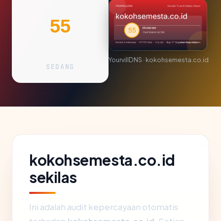
55
YourvillDNS · kokohsemesta.co.id
SEDANG
kokohsemesta.co.id
sekilas
Ini adalah audit kepercayaan otomatis