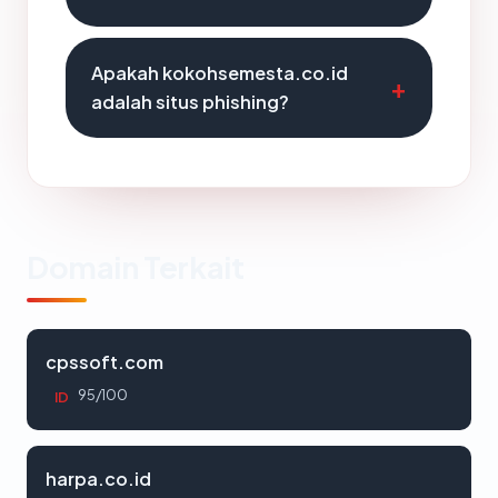
Apakah kokohsemesta.co.id
adalah situs phishing?
Domain Terkait
cpssoft.com
95/100
ID
harpa.co.id