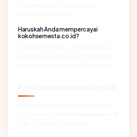
Indonesia, pada infrastruktur yang
disediakan oleh SUITEN.
Haruskah Anda mempercayai
kokohsemesta.co.id?
Skor kami murni teknis. Situs dengan SSL
valid, beberapa tahun riwayat, dan registrar
terkemuka cenderung berskor lebih tinggi.
Posisi kokohsemesta.co.id
Pada skala 0-100, pemeriksaan otomatis
kami menempatkan
kokohsemesta.co.id
di
55
— itu kategori "moderate".