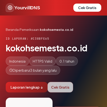
YourvillDNS
Cek Gratis
Beranda
›
Pemeriksaan
›
kokohsemesta.co.id
ID LAPORAN: #C38BFE65
kokohsemesta.co.id
Indonesia
HTTPS Valid
0.1 tahun
Diperbarui
3 bulan yang lalu
Laporan lengkap ↓
Cek Gratis