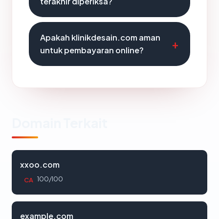
terakhir diperiksa?
Apakah klinikdesain.com aman
untuk pembayaran online?
Domain Terkait
xxoo.com
100/100
CA
example.com