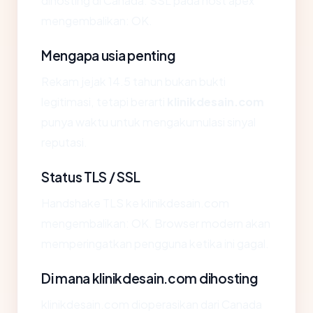
dihosting di Canada. SSL pada host apex
mengembalikan: OK.
Mengapa usia penting
Rekam jejak 14.5 tahun bukan bukti
legitimasi, tetapi berarti
klinikdesain.com
punya waktu untuk mengakumulasi sinyal
reputasi.
Status TLS / SSL
Handshake TLS ke klinikdesain.com
mengembalikan: OK. Browser modern akan
memperingatkan pengguna ketika ini gagal.
Di mana klinikdesain.com dihosting
klinikdesain.com dioperasikan dari Canada