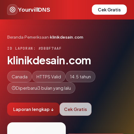
YourvillDNS
Cek Gratis
Beranda
›
Pemeriksaan
›
klinikdesain.com
ID LAPORAN: #DBBF7AAF
klinikdesain.com
Canada
HTTPS Valid
14.5 tahun
Diperbarui
3 bulan yang lalu
Laporan lengkap ↓
Cek Gratis