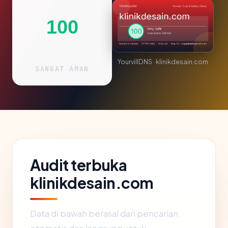
100
YourvillDNS · klinikdesain.com
SANGAT AMAN
Audit terbuka
klinikdesain.com
Data di bawah berasal dari pencarian