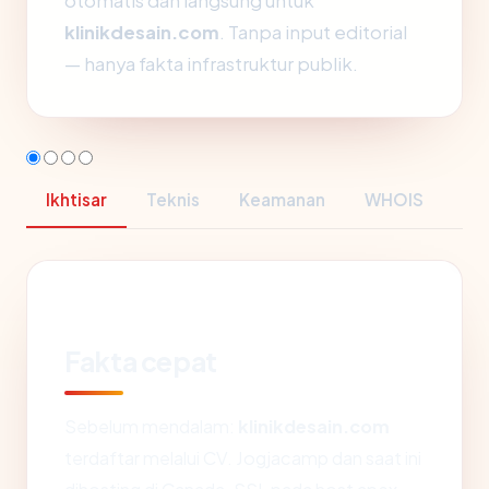
otomatis dan langsung untuk
klinikdesain.com
. Tanpa input editorial
— hanya fakta infrastruktur publik.
Ikhtisar
Teknis
Keamanan
WHOIS
Fakta cepat
Sebelum mendalam:
klinikdesain.com
terdaftar melalui CV. Jogjacamp dan saat ini