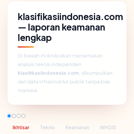
klasifikasiindonesia.com
— laporan keamanan
lengkap
Di bawah ini Anda akan menemukan
analisis teknis independen
klasifikasiindonesia.com
, dikumpulkan
dari data infrastruktur publik tanpa bias
manusia.
Ikhtisar
Teknis
Keamanan
WHOIS