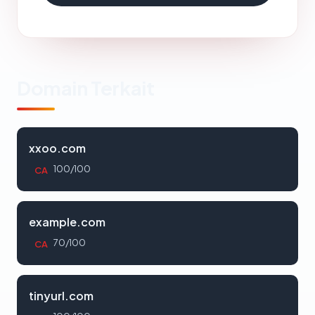
Domain Terkait
xxoo.com
100/100
CA
example.com
70/100
CA
tinyurl.com