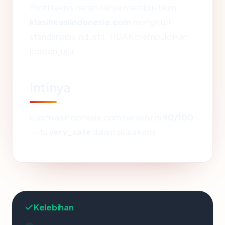
Profil teknis bersih hanya membuktikan
klasifikasiindonesia.com
mengikuti
standar pipa industri. TIDAK membuktikan
konten jujur.
Intinya
klasifikasiindonesia.com berakhir di
90/100
— itu
very_safe
dalam skala kami.
Kelebihan