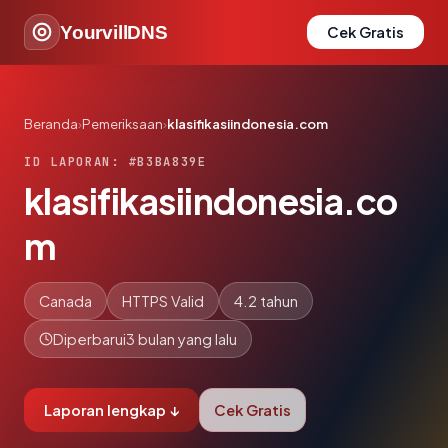
YourvillDNS
Cek Gratis
Beranda
›
Pemeriksaan
›
klasifikasiindonesia.com
ID LAPORAN: #B3BA839E
klasifikasiindonesia.co
m
Canada
HTTPS Valid
4.2 tahun
Diperbarui
3 bulan yang lalu
Laporan lengkap ↓
Cek Gratis