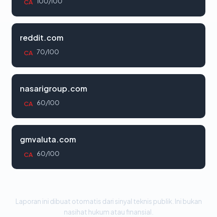
100/100
CA
reddit.com
70/100
CA
nasarigroup.com
60/100
CA
gmvaluta.com
60/100
CA
Laporan ini dibuat otomatis dari sinyal teknis publik. Ini bukan
nasihat hukum atau finansial.