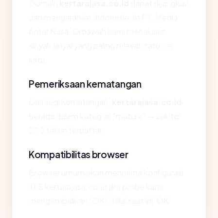
Domain
kertarajasa.co.id
dapat dijangkau
dan mengarah ke Indonesia via PT. Media
Antar Nusa. Di bawah kami menelusuri
sinyal-sinyal yang paling relevan satu per
satu.
Pemeriksaan kematangan
Dari segi kematangan,
kertarajasa.co.id
berada dalam kategori "mature" — sekitar
27.5 tahun terdaftar.
Kompatibilitas browser
Browser umum akan menerima konfigurasi
TLS kertarajasa.co.id jika probe kami
mengembalikan "OK". Nilai saat ini: OK.