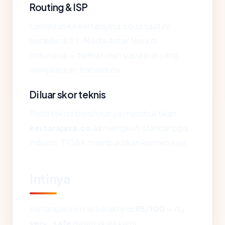
Routing & ISP
Lalu lintas ke kertarajasa.co.id saat ini
berakhir di PT. Media Antar Nusa di
Indonesia — terlihat oleh siapa pun yang
menjalankan traceroute.
Di luar skor teknis
Profil teknis bersih hanya membuktikan
kertarajasa.co.id
mengikuti standar pipa
industri. TIDAK membuktikan konten jujur.
Intinya
kertarajasa.co.id berakhir di
95/100
— itu
very_safe
dalam skala kami.