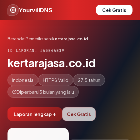
YourvillDNS
Cek Gratis
Beranda
›
Pemeriksaan
›
kertarajasa.co.id
ID LAPORAN: #A5E4AE19
kertarajasa.co.id
Indonesia
HTTPS Valid
27.5 tahun
Diperbarui
3 bulan yang lalu
Laporan lengkap ↓
Cek Gratis