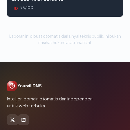
95/100
ID
Laporan ini dibuat otomatis dari sinyal teknis publik. Ini bukan
nasihat hukum atau finansial.
YourvillDNS
Intelijen domain otomatis dan independen
untuk web terbuka.