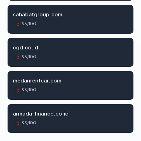
sahabatgroup.com
95/100
ID
cgd.co.id
95/100
ID
medanrentcar.com
95/100
ID
armada-finance.co.id
95/100
ID