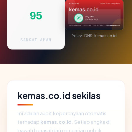
95
YourvillDNS · kemas.co.id
SANGAT AMAN
kemas.co.id sekilas
Ini adalah audit kepercayaan otomatis
terhadap
kemas.co.id
. Setiap angka di
bawah berasal dari pencarian publik