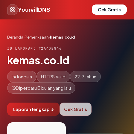
YourvillDNS
Cek Gratis
Beranda
›
Pemeriksaan
›
kemas.co.id
ID LAPORAN: #2A43B846
kemas.co.id
Indonesia
HTTPS Valid
22.9 tahun
Diperbarui
3 bulan yang lalu
Laporan lengkap ↓
Cek Gratis