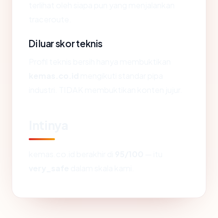
terlihat oleh siapa pun yang menjalankan
traceroute.
Di luar skor teknis
Profil teknis bersih hanya membuktikan
kemas.co.id
mengikuti standar pipa
industri. TIDAK membuktikan konten jujur.
Intinya
kemas.co.id berakhir di
95/100
— itu
very_safe
dalam skala kami.