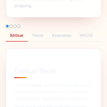
langsung.
Ikhtisar
Teknis
Keamanan
WHOIS
Tinjauan Teknis
Domain
kemas.co.id
dapat dijangkau dan
mengarah ke Indonesia via PT. Cyberindo
Mega Persada. Di bawah kami menelusuri
sinyal-sinyal yang paling relevan satu per