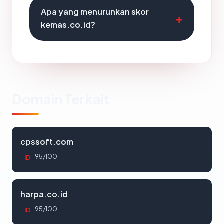
Apa yang menurunkan skor
kemas.co.id?
Domain Terkait
cpssoft.com
95/100
ID
harpa.co.id
95/100
ID