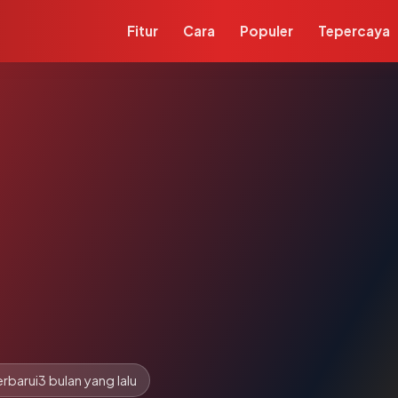
Fitur
Cara
Populer
Tepercaya
rbarui
3 bulan yang lalu