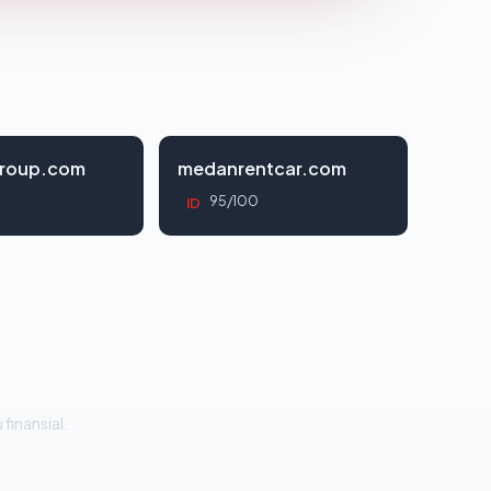
roup.com
medanrentcar.com
95/100
ID
 finansial.