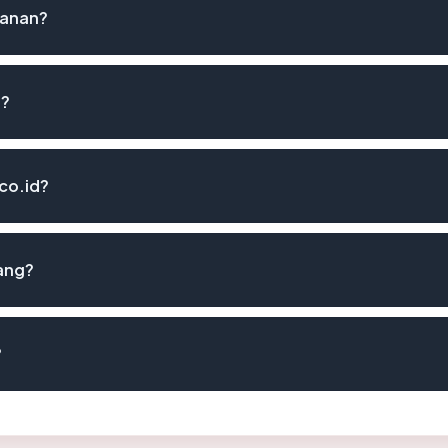
manan?
g?
.co.id?
lang?
?