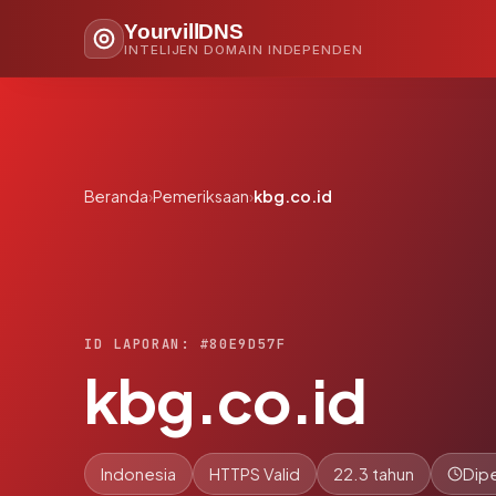
YourvillDNS
INTELIJEN DOMAIN INDEPENDEN
Beranda
›
Pemeriksaan
›
kbg.co.id
ID LAPORAN: #80E9D57F
kbg.co.id
Indonesia
HTTPS Valid
22.3 tahun
Dipe