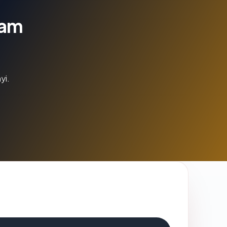
lam
yi.