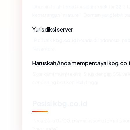
Domain telah terdaftar selama sekitar 22.3
kematangan "mature". Domain yang lebih tua s
Yurisdiksi server
IP di balik
kbg.co.id
berada di Indonesia, pad
Nusantara.
Haruskah Anda mempercayai kbg.co.
Skor kami murni teknis. Situs dengan SSL val
cenderung berskor lebih tinggi.
Posisi kbg.co.id
Pada skala 0-100, pemeriksaan otomatis 
"very_safe".