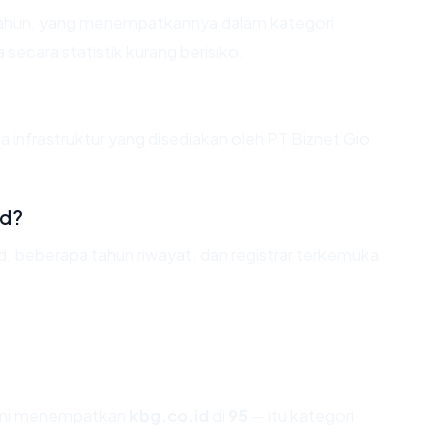
 tahun, yang menempatkannya dalam kategori
ecara statistik kurang berisiko.
a infrastruktur yang disediakan oleh PT Biznet Gio
id?
id, beberapa tahun riwayat, dan registrar terkemuka
kami menempatkan
kbg.co.id
di
95
— itu kategori