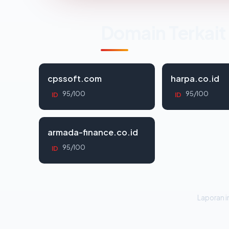
Domain Terkait
cpssoft.com
harpa.co.id
95/100
95/100
ID
ID
armada-finance.co.id
95/100
ID
Laporan in