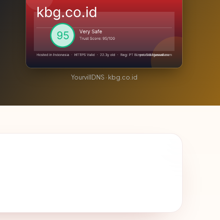
YourvillDNS · kbg.co.id