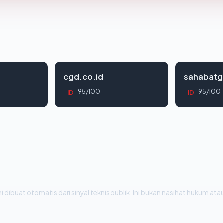
cgd.co.id
sahabatg
95/100
95/100
ID
ID
i dibuat otomatis dari sinyal teknis publik. Ini bukan nasihat hukum atau