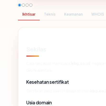
Ikhtisar
Teknis
Keamanan
WHOIS
Sekilas
Cara tercepat membaca
kbg.co.id
: negara 
Gio Nusantara.
Kesehatan sertifikat
Sertifikat yang saat ini disajikan oleh
kbg.co.
Usia domain