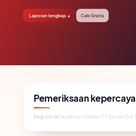
Laporan lengkap ↓
Cek Gratis
Pemeriksaan kepercayaa
kbg.co.id
terdaftar melalui PT Biznet Gio N