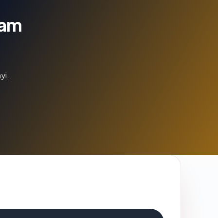
lam
yi.