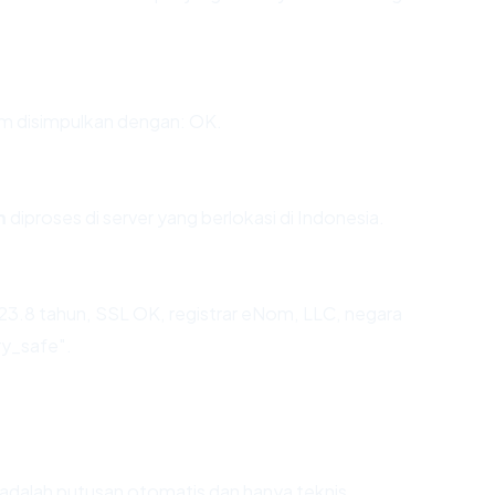
 disimpulkan dengan: OK.
m
diproses di server yang berlokasi di Indonesia.
3.8 tahun, SSL OK, registrar eNom, LLC, negara
ry_safe".
ni adalah putusan otomatis dan hanya teknis.