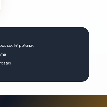
os sedikit petunjuk
lama
erbatas