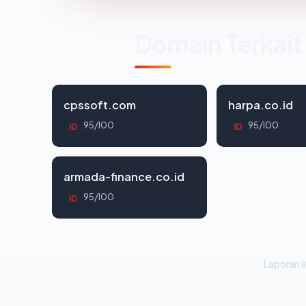
Domain Terkait
cpssoft.com
harpa.co.id
95/100
95/100
ID
ID
armada-finance.co.id
95/100
ID
Laporan in