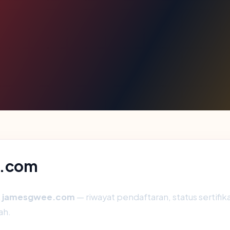
e.com
k
jamesgwee.com
— riwayat pendaftaran, status sertifika
ah.