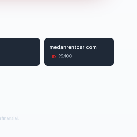
d
medanrentcar.com
95/100
ID
 finansial.