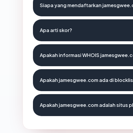
Siapa yang mendaftarkan jamesgwee
Apa arti skor?
Apakah informasi WHOIS jamesgwee.c
Apakah jamesgwee.com ada di blockli
Apakah jamesgwee.com adalah situs p