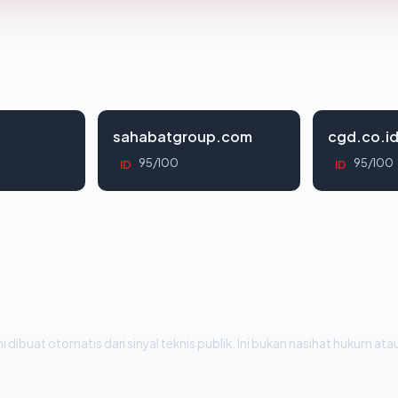
sahabatgroup.com
cgd.co.i
95/100
95/100
ID
ID
i dibuat otomatis dari sinyal teknis publik. Ini bukan nasihat hukum atau