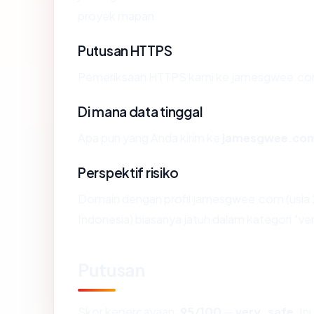
proyek mapan.
Putusan HTTPS
Pemeriksaan HTTPS kami ke jamesgwee.com
Di mana data tinggal
Apa pun yang Anda kirim ke
jamesgwee.co
Perspektif risiko
Domain dengan profil jamesgwee.com (usia 2
Indonesia) biasanya jatuh dalam kategori "ve
Putusan
Skor kepercayaan:
95/100
—
very_safe
. I