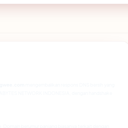
sgwee.com
mengembalikan respons DNS bersih yang
T. EXABYTES NETWORK INDONESIA, dengan handshake
. Domain berumur panjang biasanya terkait dengan