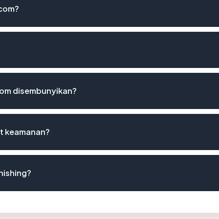
.com?
om disembunyikan?
st keamanan?
hishing?