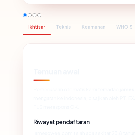
Ikhtisar
Teknis
Keamanan
WHOIS
Temuan awal
Pemeriksaan otomatis kami terhadap
jame
mengarah ke Indonesia, disajikan oleh P
TLS merespons OK.
Riwayat pendaftaran
jamesgwee.com telah ada sekitar 23.8 tahun