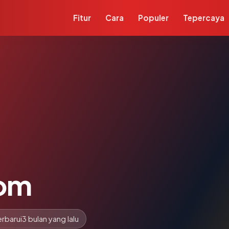
Fitur
Cara
Populer
Tepercaya
om
rbarui
3 bulan yang lalu