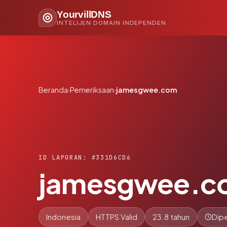
YourvillDNS
INTELIJEN DOMAIN INDEPENDEN
Beranda
›
Pemeriksaan
›
jamesgwee.com
ID LAPORAN: #331D6CD6
jamesgwee.c
Indonesia
HTTPS Valid
23.8 tahun
Dipe