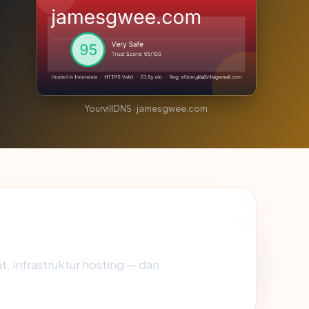
YourvillDNS · jamesgwee.com
t, infrastruktur hosting — dan