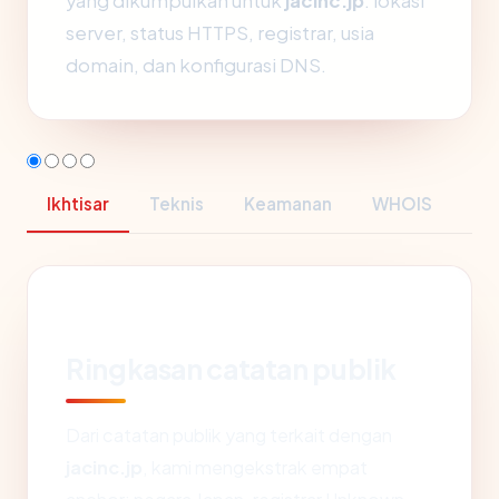
yang dikumpulkan untuk
jacinc.jp
: lokasi
server, status HTTPS, registrar, usia
domain, dan konfigurasi DNS.
Ikhtisar
Teknis
Keamanan
WHOIS
Ringkasan catatan publik
Dari catatan publik yang terkait dengan
jacinc.jp
, kami mengekstrak empat