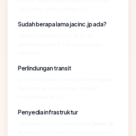
anchor: negara Japan, registrar Unknown,
usia ? tahun, status enkripsi OK.
Sudah berapa lama jacinc.jp ada?
Menurut catatan RDAP, jacinc.jp
didaftarkan sekitar ? tahun lalu melalui
Unknown.
Perlindungan transit
Untuk data dalam transit antara pengguna
dan jacinc.jp, pemeriksaan enkripsi
mengembalikan: OK.
Penyedia infrastruktur
Pencarian GeoIP menempatkan
jacinc.jp
di jaringan KDDI Web Communications Inc.,