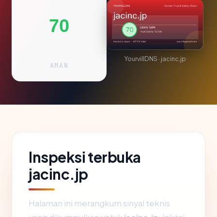
70
YourvillDNS · jacinc.jp
AMAN
Inspeksi terbuka
jacinc.jp
Halaman ini merangkum sinyal teknis