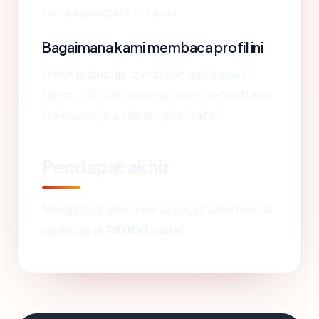
secara geografis di Japan.
Bagaimana kami membaca profil ini
Untuk
jacinc.jp
, gambaran gabungan (?
tahun, SSL OK, hosting Japan, pendaftaran
Unknown) jatuh dalam pita "safe".
Pendapat akhir
Menggabungkan semua sinyal, kami menilai
jacinc.jp
di
70/100
(
safe
).