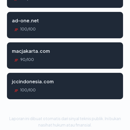
ad-one.net
100/100
JP
macjakarta.com
90/100
JP
jccindonesia.com
100/100
JP
Laporan ini dibuat otomatis dari sinyal teknis publik. Ini bukan
nasihat hukum atau finansial.