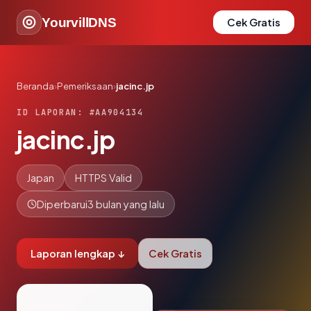
YourvillDNS
Cek Gratis
Beranda
›
Pemeriksaan
›
jacinc.jp
ID LAPORAN: #AA904134
jacinc.jp
Japan
HTTPS Valid
Diperbarui
3 bulan yang lalu
Laporan lengkap ↓
Cek Gratis