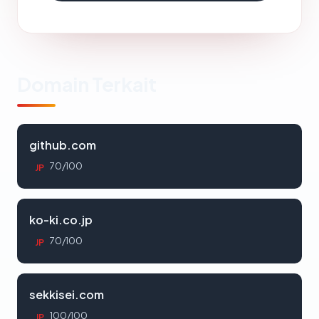
Domain Terkait
github.com
70/100
JP
ko-ki.co.jp
70/100
JP
sekkisei.com
100/100
JP