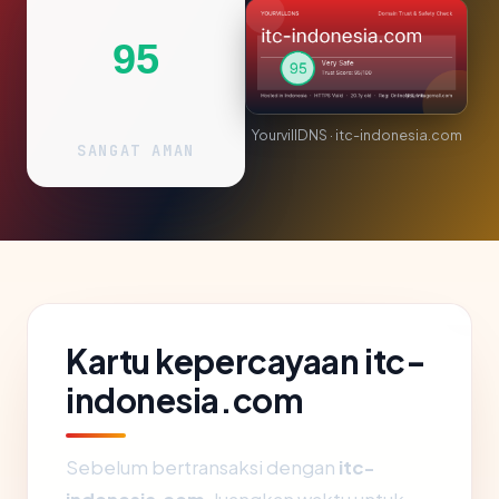
95
YourvillDNS · itc-indonesia.com
SANGAT AMAN
Kartu kepercayaan itc-
indonesia.com
Sebelum bertransaksi dengan
itc-