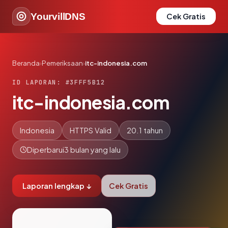
YourvillDNS
Cek Gratis
Beranda
›
Pemeriksaan
›
itc-indonesia.com
ID LAPORAN: #3FFF5B12
itc-indonesia.com
Indonesia
HTTPS Valid
20.1 tahun
Diperbarui
3 bulan yang lalu
Laporan lengkap ↓
Cek Gratis