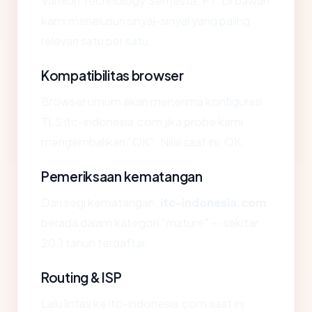
Varnion Technology Semesta, PT. Di bawah
kami menelusuri sinyal-sinyal yang paling
relevan satu per satu.
Kompatibilitas browser
Browser umum akan menerima konfigurasi
TLS itc-indonesia.com jika probe kami
mengembalikan "OK". Nilai saat ini: OK.
Pemeriksaan kematangan
Dari segi kematangan,
itc-indonesia.com
berada dalam kategori "mature" — sekitar
20.1 tahun terdaftar.
Routing & ISP
Lalu lintas ke itc-indonesia.com saat ini