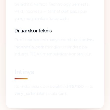
berakhir di Varnion Technology Semesta,
PT di Indonesia — terlihat oleh siapa pun
yang menjalankan traceroute.
Di luar skor teknis
Profil teknis bersih hanya membuktikan
itc-
indonesia.com
mengikuti standar pipa
industri. TIDAK membuktikan konten jujur.
Intinya
itc-indonesia.com berakhir di
95/100
— itu
very_safe
dalam skala kami.