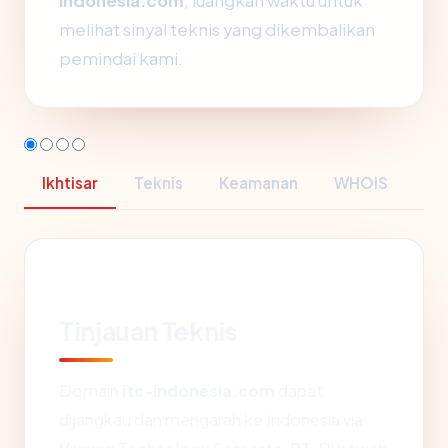
indonesia.com
, luangkan waktu untuk
melihat sinyal teknis yang dikembalikan
pemindai kami.
Ikhtisar
Teknis
Keamanan
WHOIS
Tinjauan Teknis
Domain
itc-indonesia.com
dapat
dijangkau dan mengarah ke Indonesia via