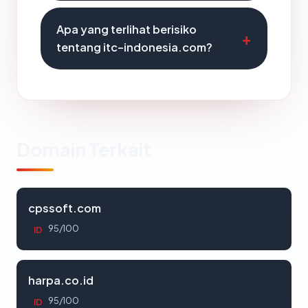
Apa yang terlihat berisiko
tentang itc-indonesia.com?
Domain Terkait
cpssoft.com
95/100
ID
harpa.co.id
95/100
ID