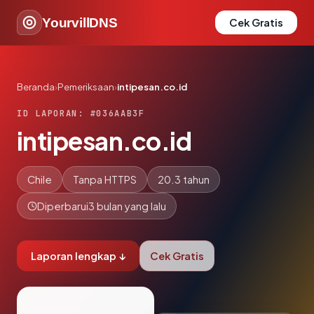
YourvillDNS
Cek Gratis
Beranda
›
Pemeriksaan
›
intipesan.co.id
ID LAPORAN: #036AAB3F
intipesan.co.id
Chile
Tanpa HTTPS
20.3 tahun
Diperbarui
3 bulan yang lalu
Laporan lengkap ↓
Cek Gratis