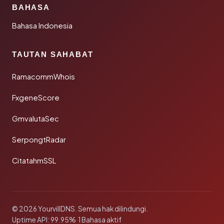
BAHASA
Bahasa Indonesia
TAUTAN SAHABAT
RamacommWhois
FxgeneScore
GmvalutaSec
SerpongtRadar
CitatahmSSL
© 2026 YourvillDNS. Semua hak dilindungi.
Uptime API: 99.95%
·
1 Bahasa aktif