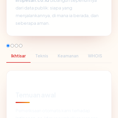
intipesan.co.id
dibangun sepenuhnya
dari data publik: siapa yang
menjalankannya, di mana ia berada, dan
seberapa aman.
Ikhtisar
Teknis
Keamanan
WHOIS
Temuan awal
Pemeriksaan otomatis kami terhadap