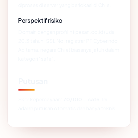
diproses di server yang berlokasi di Chile.
Perspektif risiko
Domain dengan profil intipesan.co.id (usia
20.3 tahun, SSL No, registrar PT Cyberindo
Aditama, negara Chile) biasanya jatuh dalam
kategori "safe".
Putusan
Skor kepercayaan:
70/100
—
safe
. Ini
adalah putusan otomatis dan hanya teknis.