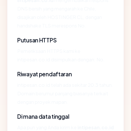
intipesan.co.id
mengembalikan respons
DNS bersih yang mengarah ke Chile,
disajikan oleh HOSTINGER CL, dengan
handshake TLS merespons No.
Putusan HTTPS
Pemeriksaan HTTPS kami ke
intipesan.co.id disimpulkan dengan: No.
Riwayat pendaftaran
intipesan.co.id telah ada sekitar 20.3 tahun.
Domain berumur panjang biasanya terkait
dengan proyek mapan.
Di mana data tinggal
Apa pun yang Anda kirim ke
intipesan.co.id