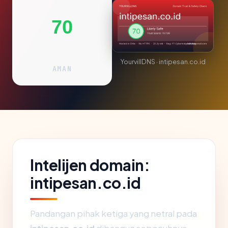
70
YourvillDNS · intipesan.co.id
AMAN
Intelijen domain:
intipesan.co.id
Pandangan pihak ketiga yang netral pada