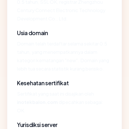
0.5 tahun, SSL OK, registrar Zhengzhou
Century Connect Electronic Technology
Development Co., Ltd.
Usia domain
Domain telah terdaftar selama sekitar 0.5
tahun, yang menempatkannya dalam
kategori kematangan "new". Domain yang
lebih tua secara statistik kurang berisiko.
Kesehatan sertifikat
Sertifikat yang saat ini disajikan oleh
inotekbalon.com
dipecahkan sebagai:
OK.
Yurisdiksi server