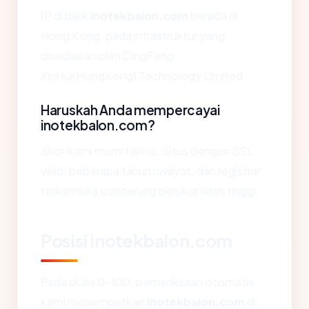
IP di balik
inotekbalon.com
berada di
Hong Kong, pada infrastruktur yang
disediakan oleh DingFeng
XinHui(HongKong) Technology Limited.
Haruskah Anda mempercayai
inotekbalon.com?
Skor kami murni teknis. Situs dengan SSL
valid, beberapa tahun riwayat, dan registrar
terkemuka cenderung berskor lebih tinggi.
Posisi inotekbalon.com
Pada skala 0-100, pemeriksaan otomatis
kami menempatkan
inotekbalon.com
di