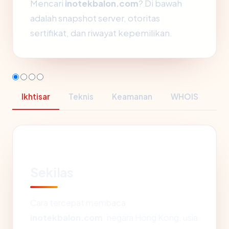
Mencari
inotekbalon.com
? Di bawah
adalah snapshot server, otoritas
sertifikat, dan riwayat kepemilikan.
Ikhtisar
Teknis
Keamanan
WHOIS
Sekilas
Cara tercepat membaca
inotekbalon.com
: negara Hong Kong, usia