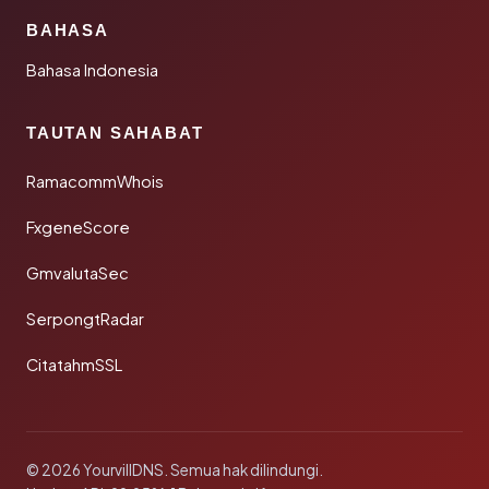
BAHASA
Bahasa Indonesia
TAUTAN SAHABAT
RamacommWhois
FxgeneScore
GmvalutaSec
SerpongtRadar
CitatahmSSL
© 2026 YourvillDNS. Semua hak dilindungi.