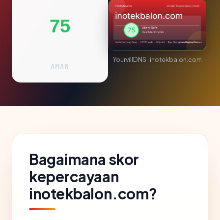
75
YourvillDNS · inotekbalon.com
AMAN
Bagaimana skor
kepercayaan
inotekbalon.com?