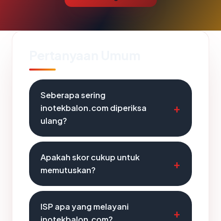
Pertanyaan Umum
Seberapa sering
inotekbalon.com diperiksa
ulang?
Apakah skor cukup untuk
memutuskan?
ISP apa yang melayani
inotekbalon.com?