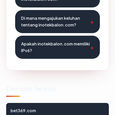
Di mana mengajukan keluhan
tentang inotekbalon.com?
Apakah inotekbalon.com memiliki
IPv6?
Domain Terkait
bet369.com