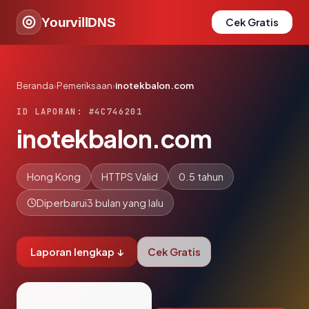
YourvillDNS
Cek Gratis
Beranda
›
Pemeriksaan
›
inotekbalon.com
ID LAPORAN: #4C746201
inotekbalon.com
Hong Kong
HTTPS Valid
0.5 tahun
Diperbarui
3 bulan yang lalu
Laporan lengkap ↓
Cek Gratis