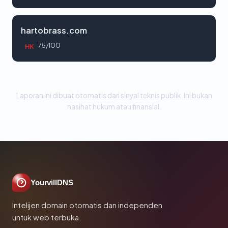
hartobrass.com
75/100
HK
Laporan ini dibuat otomatis dari sinyal teknis publik. Ini bukan
nasihat hukum atau finansial.
YourvillDNS
Intelijen domain otomatis dan independen
untuk web terbuka.