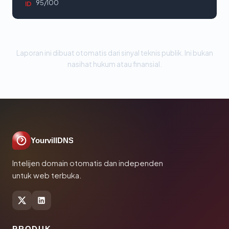
95/100
ID
Laporan ini dibuat otomatis dari sinyal teknis publik. Ini bukan
nasihat hukum atau finansial.
YourvillDNS
Intelijen domain otomatis dan independen
untuk web terbuka.
PRODUK