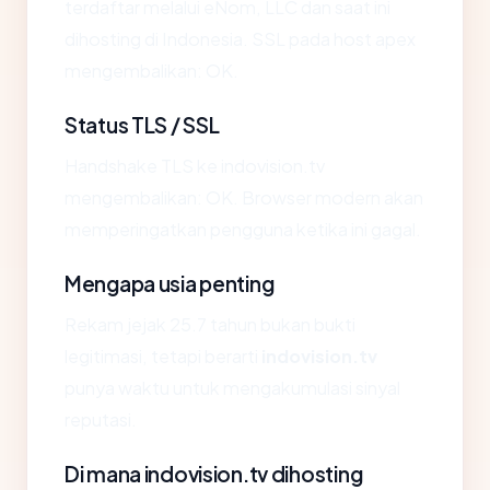
terdaftar melalui eNom, LLC dan saat ini
dihosting di Indonesia. SSL pada host apex
mengembalikan: OK.
Status TLS / SSL
Handshake TLS ke indovision.tv
mengembalikan: OK. Browser modern akan
memperingatkan pengguna ketika ini gagal.
Mengapa usia penting
Rekam jejak 25.7 tahun bukan bukti
legitimasi, tetapi berarti
indovision.tv
punya waktu untuk mengakumulasi sinyal
reputasi.
Di mana indovision.tv dihosting