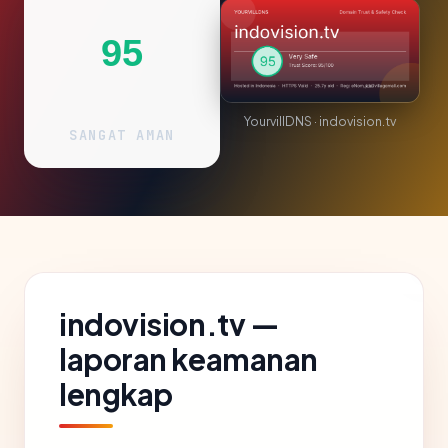
95
YourvillDNS · indovision.tv
SANGAT AMAN
indovision.tv —
laporan keamanan
lengkap