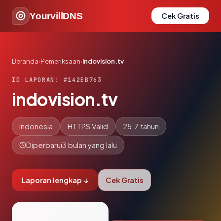
YourvillDNS
Cek Gratis
Beranda
›
Pemeriksaan
›
indovision.tv
ID LAPORAN: #142EB763
indovision.tv
Indonesia
HTTPS Valid
25.7 tahun
Diperbarui
3 bulan yang lalu
Laporan lengkap ↓
Cek Gratis