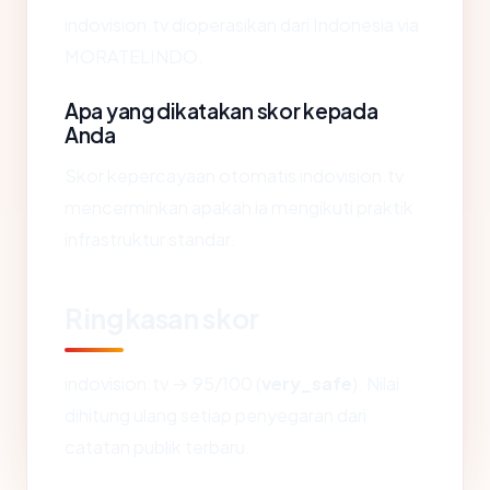
indovision.tv dioperasikan dari Indonesia via
MORATELINDO.
Apa yang dikatakan skor kepada
Anda
Skor kepercayaan otomatis indovision.tv
mencerminkan apakah ia mengikuti praktik
infrastruktur standar.
Ringkasan skor
indovision.tv → 95/100 (
very_safe
). Nilai
dihitung ulang setiap penyegaran dari
catatan publik terbaru.