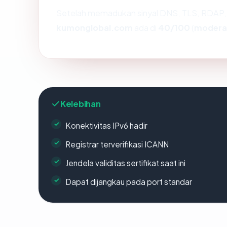
Setelah memadukan sinyal DNS, TLS, RDAP, 
kumonglobal.com
ada di
40/100
(
modera
Kelebihan
Konektivitas IPv6 hadir
Registrar terverifikasi ICANN
Jendela validitas sertifikat saat ini
Dapat dijangkau pada port standar