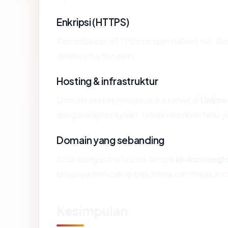
Enkripsi (HTTPS)
Pemeriksaan HTTPS mengembalikan No. Sertif
dimiliki situs modern.
Hosting & infrastruktur
Domain saat ini mengarah ke server di
Unkn
dengan kepercayaan, tetapi memberi tahu yu
Domain yang sebanding
Situs dengan metadata serupa
id-kumongl
biasanya mencakup baik bisnis sah maupun c
Kesimpulan