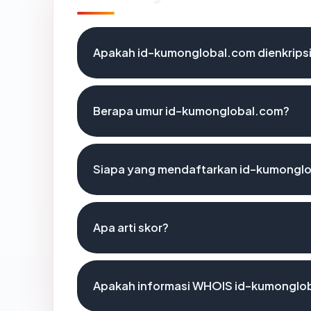
Apakah id-kumonglobal.com dienkrips
Berapa umur id-kumonglobal.com?
Siapa yang mendaftarkan id-kumongl
Apa arti skor?
Apakah informasi WHOIS id-kumonglo