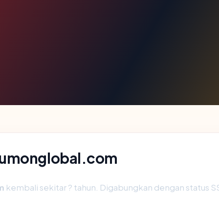
-kumonglobal.com
m
kembali sekitar ? tahun. Digabungkan dengan status