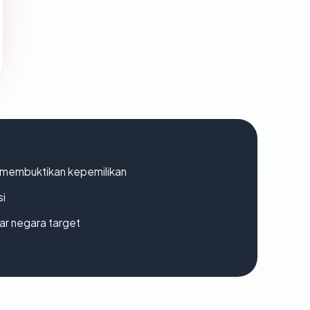
ak membuktikan kepemilikan
si
uar negara target