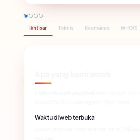
Ikhtisar
Teknis
Keamanan
WHOIS
Apa yang kami amati
Melihat
id-kumonglobal.com
dari luar, tit
status SSL (No), dan registrar (Unknown).
Waktu di web terbuka
id-kumonglobal.com telah terlihat di DNS pub
reputasi.