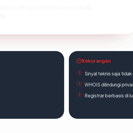
dan GeoIP, skor otomatis kami untuk
id-
te
).
Kekurangan
Sinyal teknis saja tid
WHOIS dilindungi priva
Registrar berbasis di l