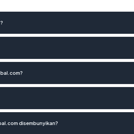
i?
obal.com?
bal.com disembunyikan?