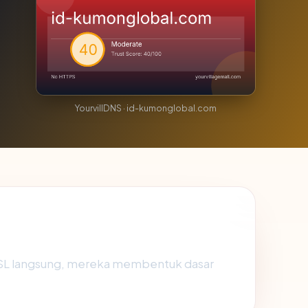
YourvillDNS · id-kumonglobal.com
 SSL langsung, mereka membentuk dasar