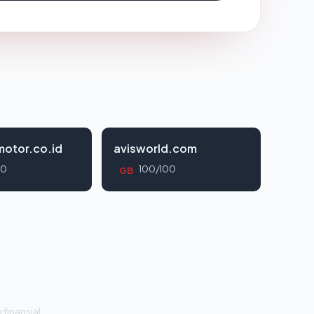
otor.co.id
avisworld.com
00
100/100
GB
 finansial.