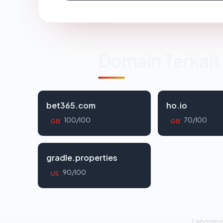
Domain Terkait
bet365.com
ho.io
100/100
70/100
GB
GB
gradle.properties
90/100
US
Laporan in