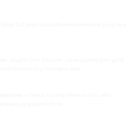
ikat TLS yang valid adalah minimum mutlak yang harus
own
, disajikan oleh Unknown. Lokasi hosting tidak sama
risdiksi mana yang menangani data.
obal.com
— ? tahun, hosting Unknown, SSL valid —
angkang yang diganti merek.