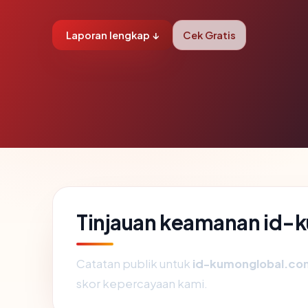
Laporan lengkap ↓
Cek Gratis
Tinjauan keamanan id
Catatan publik untuk
id-kumonglobal.co
skor kepercayaan kami.