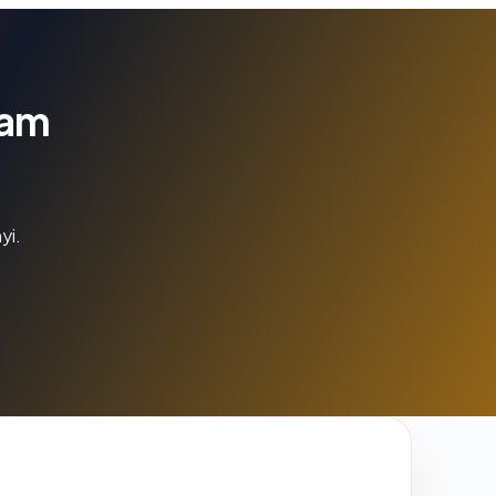
lam
yi.