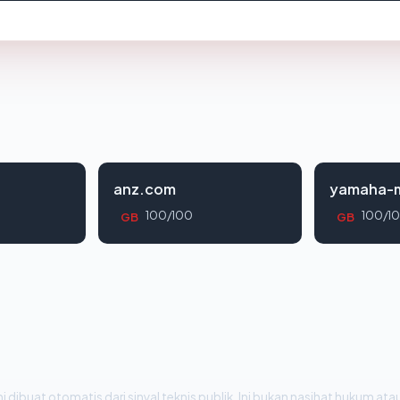
anz.com
yamaha-m
100/100
100/1
GB
GB
i dibuat otomatis dari sinyal teknis publik. Ini bukan nasihat hukum atau