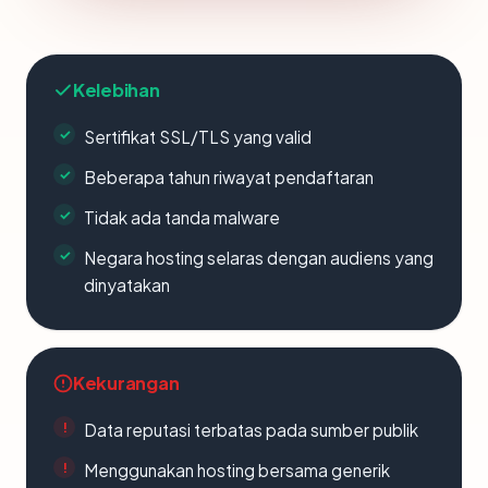
Kelebihan
Sertifikat SSL/TLS yang valid
Beberapa tahun riwayat pendaftaran
Tidak ada tanda malware
Negara hosting selaras dengan audiens yang
dinyatakan
Kekurangan
Data reputasi terbatas pada sumber publik
Menggunakan hosting bersama generik