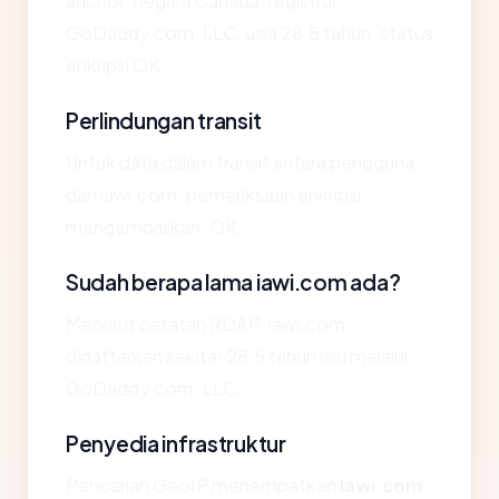
anchor: negara Canada, registrar
GoDaddy.com, LLC, usia 28.5 tahun, status
enkripsi OK.
Perlindungan transit
Untuk data dalam transit antara pengguna
dan iawi.com, pemeriksaan enkripsi
mengembalikan: OK.
Sudah berapa lama iawi.com ada?
Menurut catatan RDAP, iawi.com
didaftarkan sekitar 28.5 tahun lalu melalui
GoDaddy.com, LLC.
Penyedia infrastruktur
Pencarian GeoIP menempatkan
iawi.com