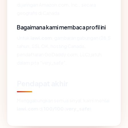
di jaringan Amazon.com, Inc., secara
geografis di Canada.
Bagaimana kami membaca profil ini
Untuk
iawi.com
, gambaran gabungan (28.5
tahun, SSL OK, hosting Canada,
pendaftaran GoDaddy.com, LLC) jatuh
dalam pita "very_safe".
Pendapat akhir
Menggabungkan semua sinyal, kami menilai
iawi.com
di
100/100
(
very_safe
).