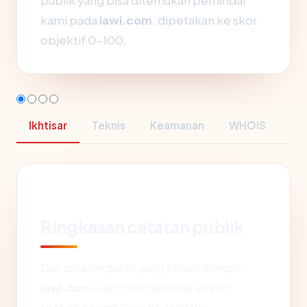
publik yang bisa ditemukan pemindai
kami pada
iawi.com
, dipetakan ke skor
objektif 0-100.
Ikhtisar
Teknis
Keamanan
WHOIS
Ringkasan catatan publik
Dari catatan publik yang terkait dengan
iawi.com
, kami mengekstrak empat