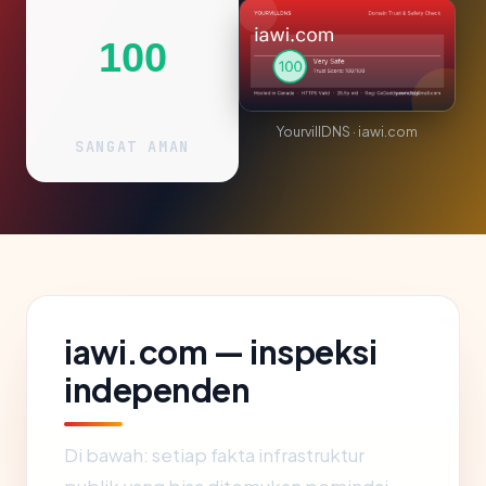
100
YourvillDNS · iawi.com
SANGAT AMAN
iawi.com — inspeksi
independen
Di bawah: setiap fakta infrastruktur