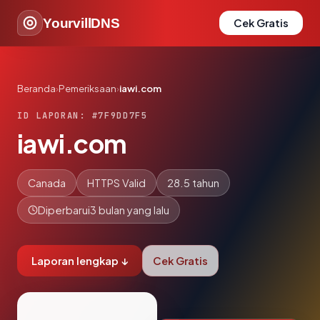
YourvillDNS
Cek Gratis
Beranda
›
Pemeriksaan
›
iawi.com
ID LAPORAN: #7F9DD7F5
iawi.com
Canada
HTTPS Valid
28.5 tahun
Diperbarui
3 bulan yang lalu
Laporan lengkap ↓
Cek Gratis