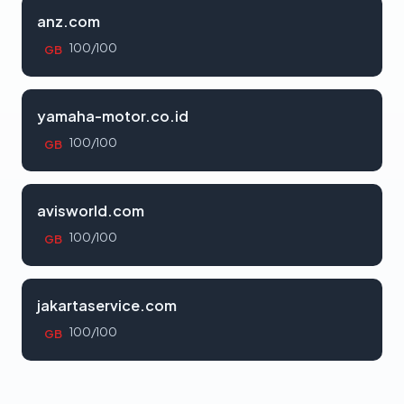
anz.com
100/100
GB
yamaha-motor.co.id
100/100
GB
avisworld.com
100/100
GB
jakartaservice.com
100/100
GB