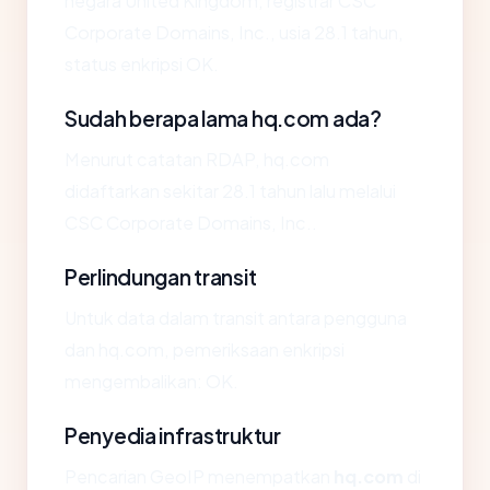
negara United Kingdom, registrar CSC
Corporate Domains, Inc., usia 28.1 tahun,
status enkripsi OK.
Sudah berapa lama hq.com ada?
Menurut catatan RDAP, hq.com
didaftarkan sekitar 28.1 tahun lalu melalui
CSC Corporate Domains, Inc..
Perlindungan transit
Untuk data dalam transit antara pengguna
dan hq.com, pemeriksaan enkripsi
mengembalikan: OK.
Penyedia infrastruktur
Pencarian GeoIP menempatkan
hq.com
di