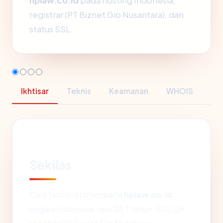
hplaw.co.id
pada hosting Indonesia,
registrar (PT Biznet Gio Nusantara), dan
status SSL.
Ikhtisar
Teknis
Keamanan
WHOIS
Sekilas
Cara tercepat membaca
hplaw.co.id
:
negara Indonesia, usia 28.1 tahun, SSL OK,