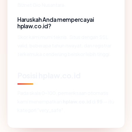
Biznet Gio Nusantara.
Haruskah Anda mempercayai
hplaw.co.id?
Skor kami murni teknis. Situs dengan SSL
valid, beberapa tahun riwayat, dan registrar
terkemuka cenderung berskor lebih tinggi.
Posisi hplaw.co.id
Pada skala 0-100, pemeriksaan otomatis
kami menempatkan
hplaw.co.id
di
95
— itu
kategori "very_safe".