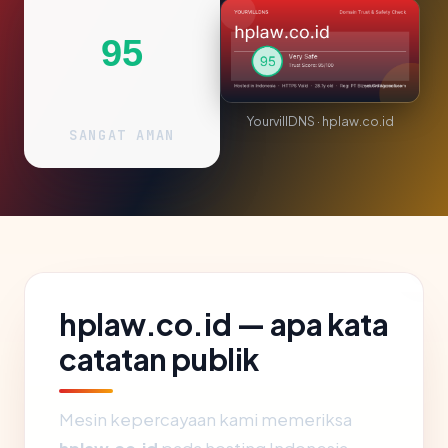
95
YourvillDNS · hplaw.co.id
SANGAT AMAN
hplaw.co.id — apa kata
catatan publik
Mesin kepercayaan kami memeriksa