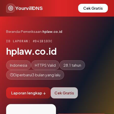
YourvillDNS
Cek Gratis
Beranda
›
Pemeriksaan
›
hplaw.co.id
ID LAPORAN: #D41B1D3C
hplaw.co.id
Indonesia
HTTPS Valid
28.1 tahun
Diperbarui
3 bulan yang lalu
Laporan lengkap ↓
Cek Gratis