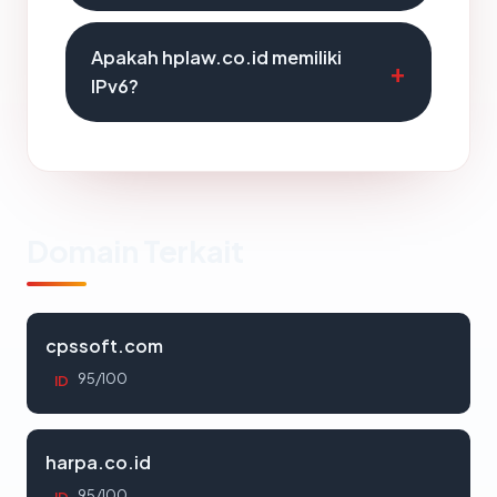
Apakah hplaw.co.id memiliki
IPv6?
Domain Terkait
cpssoft.com
95/100
ID
harpa.co.id
95/100