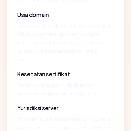
registrar PT Biznet Gio Nusantara.
Usia domain
Domain telah terdaftar selama sekitar 28.1
tahun, yang menempatkannya dalam
kategori kematangan "mature". Domain
yang lebih tua secara statistik kurang
berisiko.
Kesehatan sertifikat
Sertifikat yang saat ini disajikan oleh
hplaw.co.id
dipecahkan sebagai: OK.
Yurisdiksi server
IP di balik
hplaw.co.id
berada di Indonesia,
pada infrastruktur yang disediakan oleh PT