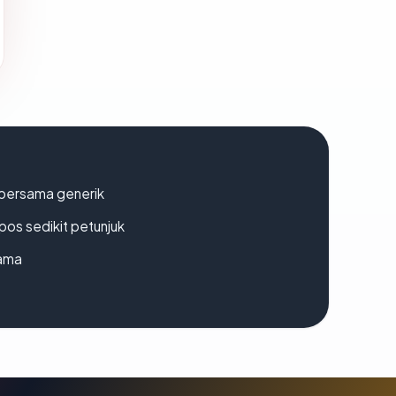
bersama generik
os sedikit petunjuk
lama