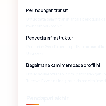
Perlindungan transit
Untuk data dalam transit antara pengguna d
mengembalikan: No.
Penyedia infrastruktur
Pencarian GeoIP menempatkan
houseoffa
Unknown.
Bagaimana kami membaca profil ini
Untuk
houseoffarah.com
, gambaran gabun
Tucows Domains Inc.) jatuh dalam pita "mod
Pendapat akhir