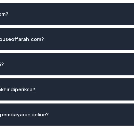
com?
houseoffarah.com?
6?
khir diperiksa?
 pembayaran online?