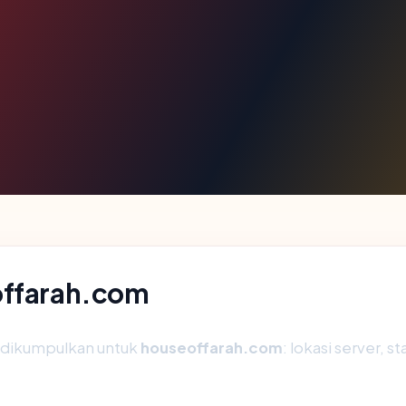
offarah.com
g dikumpulkan untuk
houseoffarah.com
: lokasi server, s