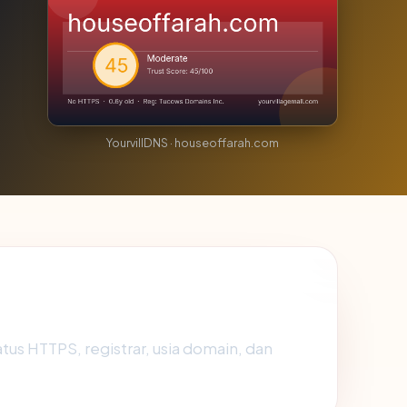
YourvillDNS · houseoffarah.com
tatus HTTPS, registrar, usia domain, dan