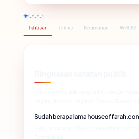
Ikhtisar
Teknis
Keamanan
WHOIS
Ringkasan catatan publik
Dari catatan publik yang terkait dengan
hous
negara Unknown, registrar Tucows Domains Inc
Sudah berapa lama houseoffarah.co
Menurut catatan RDAP, houseoffarah.com dida
Domains Inc..