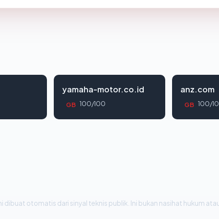
yamaha-motor.co.id
anz.com
100/100
100/1
GB
GB
i dibuat otomatis dari sinyal teknis publik. Ini bukan nasihat hukum atau