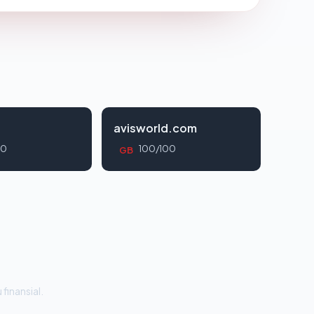
avisworld.com
00
100/100
GB
 finansial.