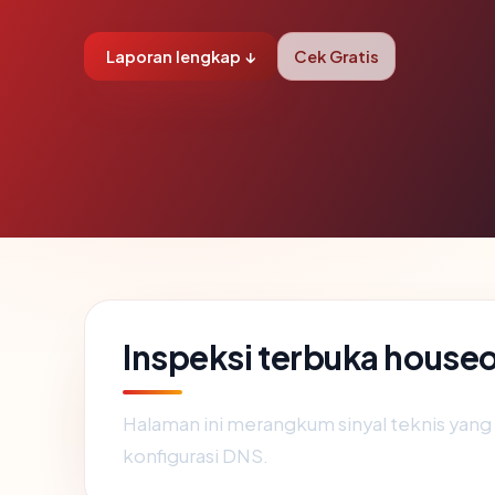
Laporan lengkap ↓
Cek Gratis
Inspeksi terbuka house
Halaman ini merangkum sinyal teknis yan
konfigurasi DNS.