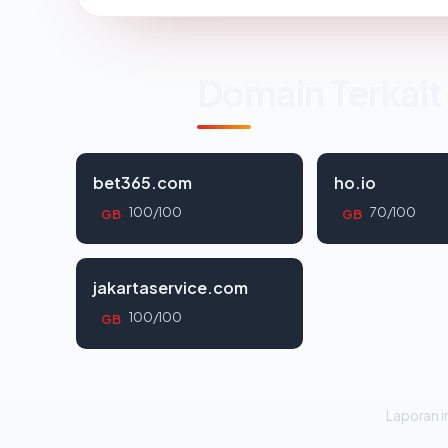
Domain Terkait
bet365.com
ho.io
100/100
70/100
GB
GB
jakartaservice.com
100/100
GB
Laporan in