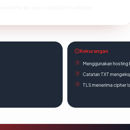
ouseoffarah.com
di
45/100
(
moderate
).
Kekurangan
Menggunakan hosting 
Catatan TXT mengeksp
TLS menerima cipher 