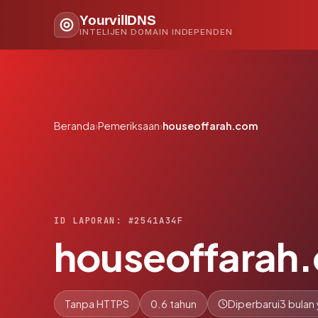
YourvillDNS
INTELIJEN DOMAIN INDEPENDEN
Beranda
›
Pemeriksaan
›
houseoffarah.com
ID LAPORAN: #2541A34F
houseoffarah
Tanpa HTTPS
0.6 tahun
Diperbarui
3 bulan 