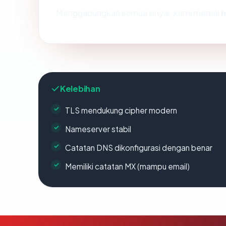
Menggabungkan semua sinyal, kami menilai
h
Kelebihan
TLS mendukung cipher modern
Nameserver stabil
Catatan DNS dikonfigurasi dengan benar
Memiliki catatan MX (mampu email)