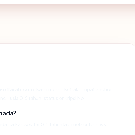
eoffarah.com
, kami mengekstrak empat anchor:
., usia 0.6 tahun, status enkripsi No.
m ada?
ftarkan sekitar 0.6 tahun lalu melalui Tucows