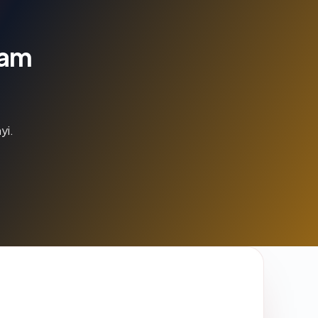
lam
yi.