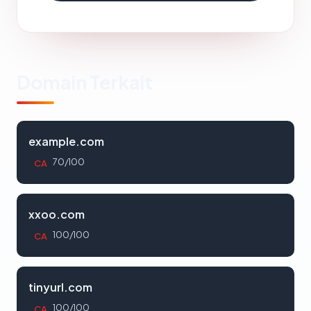
Domain Terkait
example.com
70/100
CA
xxoo.com
100/100
CA
tinyurl.com
100/100
CA