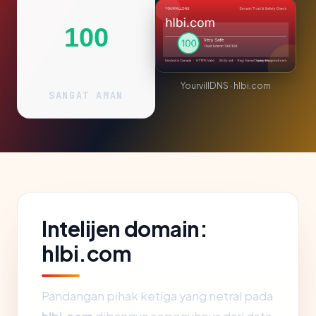
100
YourvillDNS · hlbi.com
SANGAT AMAN
Intelijen domain:
hlbi.com
Pandangan pihak ketiga yang netral pada