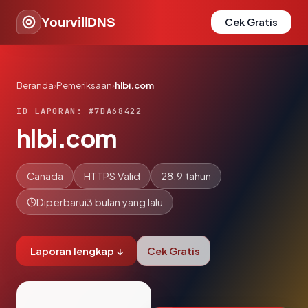
YourvillDNS
Cek Gratis
Beranda
›
Pemeriksaan
›
hlbi.com
ID LAPORAN: #7DA68422
hlbi.com
Canada
HTTPS Valid
28.9 tahun
Diperbarui
3 bulan yang lalu
Laporan lengkap ↓
Cek Gratis