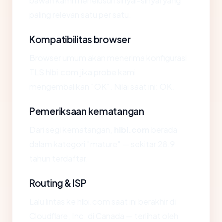
bawah kami menelusuri sinyal-sinyal yang
paling relevan satu per satu.
Kompatibilitas browser
Browser umum akan menerima konfigurasi
TLS hlbi.com jika probe kami
mengembalikan "OK". Nilai saat ini: OK.
Pemeriksaan kematangan
Dari segi kematangan,
hlbi.com
berada
dalam kategori "mature" — sekitar 28.9
tahun terdaftar.
Routing & ISP
Lalu lintas ke hlbi.com saat ini berakhir di
Cloudflare, Inc. di Canada — terlihat oleh