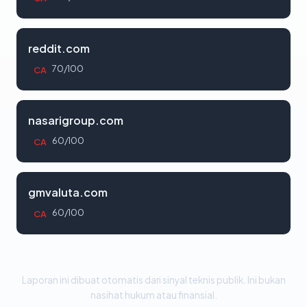
reddit.com
70/100
CA
nasarigroup.com
60/100
CA
gmvaluta.com
60/100
CA
Laporan ini dibuat otomatis dari sinyal teknis publik. Ini bukan
nasihat hukum atau finansial.