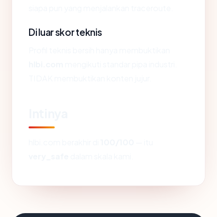
siapa pun yang menjalankan traceroute.
Di luar skor teknis
Profil teknis bersih hanya membuktikan
hlbi.com
mengikuti standar pipa industri.
TIDAK membuktikan konten jujur.
Intinya
hlbi.com berakhir di
100/100
— itu
very_safe
dalam skala kami.