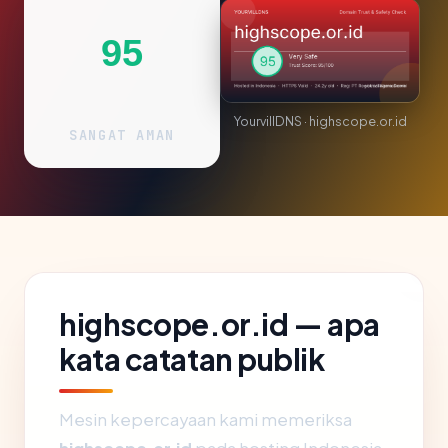
95
YourvillDNS · highscope.or.id
SANGAT AMAN
highscope.or.id — apa
kata catatan publik
Mesin kepercayaan kami memeriksa