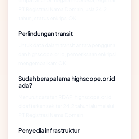
empat anchor: negara Indonesia, registrar
PT Registrasi Nama Domain, usia 24.2
tahun, status enkripsi OK.
Perlindungan transit
Untuk data dalam transit antara pengguna
dan highscope.or.id, pemeriksaan enkripsi
mengembalikan: OK.
Sudah berapa lama highscope.or.id
ada?
Menurut catatan RDAP, highscope.or.id
didaftarkan sekitar 24.2 tahun lalu melalui
PT Registrasi Nama Domain.
Penyedia infrastruktur