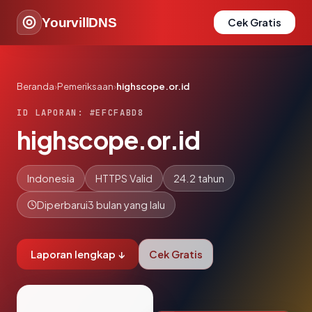
YourvillDNS
Cek Gratis
Beranda
›
Pemeriksaan
›
highscope.or.id
ID LAPORAN: #EFCFABD8
highscope.or.id
Indonesia
HTTPS Valid
24.2 tahun
Diperbarui
3 bulan yang lalu
Laporan lengkap ↓
Cek Gratis