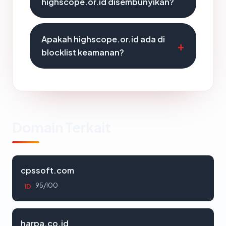
highscope.or.id disembunyikan?
Apakah highscope.or.id ada di
blocklist keamanan?
Domain Terkait
cpssoft.com
95/100
ID
harpa.co.id