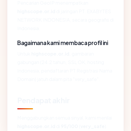
Pencarian GeoIP menempatkan
highscope.or.id
di jaringan PT. EXABYTES
NETWORK INDONESIA, secara geografis di
Indonesia.
Bagaimana kami membaca profil ini
Untuk
highscope.or.id
, gambaran
gabungan (24.2 tahun, SSL OK, hosting
Indonesia, pendaftaran PT Registrasi Nama
Domain) jatuh dalam pita "very_safe".
Pendapat akhir
Menggabungkan semua sinyal, kami menilai
highscope.or.id
di
95/100
(
very_safe
).