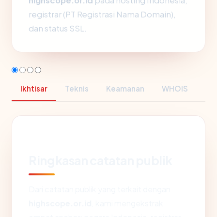
highscope.or.id
pada hosting Indonesia,
registrar (PT Registrasi Nama Domain),
dan status SSL.
Ikhtisar
Teknis
Keamanan
WHOIS
Ringkasan catatan publik
Dari catatan publik yang terkait dengan
highscope.or.id
, kami mengekstrak