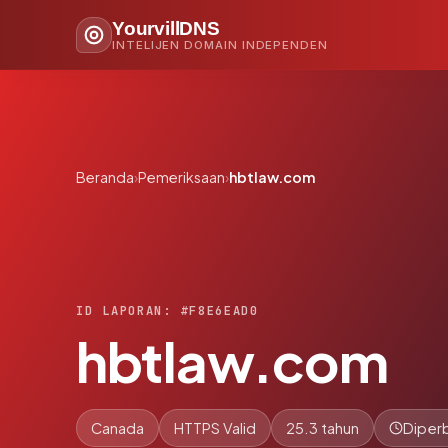
YourvillDNS
INTELIJEN DOMAIN INDEPENDEN
Beranda
›
Pemeriksaan
›
hbtlaw.com
ID LAPORAN: #F8E6EAD0
hbtlaw.com
Canada
HTTPS Valid
25.3 tahun
Diperb