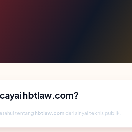
cayai hbtlaw.com?
etahui tentang
hbtlaw.com
dari sinyal teknis publik.