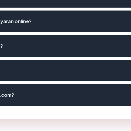
yaran online?
m?
w.com?