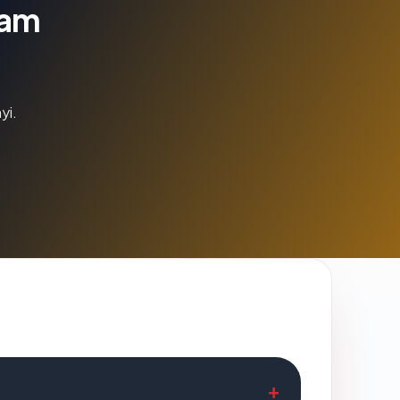
lam
yi.