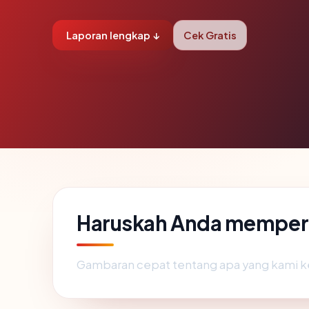
Laporan lengkap ↓
Cek Gratis
Haruskah Anda memper
Gambaran cepat tentang apa yang kami k