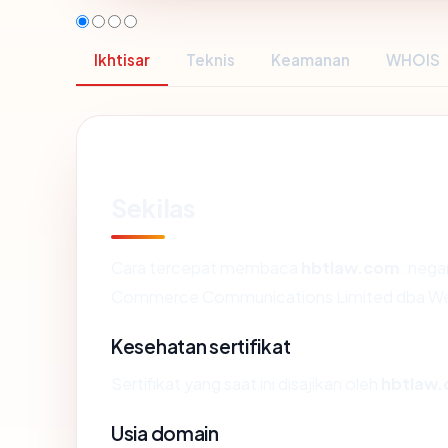
Ikhtisar
Teknis
Keamanan
WHOIS
Sekilas
Cara tercepat membaca
hbtlaw.com
: nega
Commerce Communications Limited dba We
Kesehatan sertifikat
Sertifikat yang saat ini disajikan oleh
hbtlaw
Usia domain