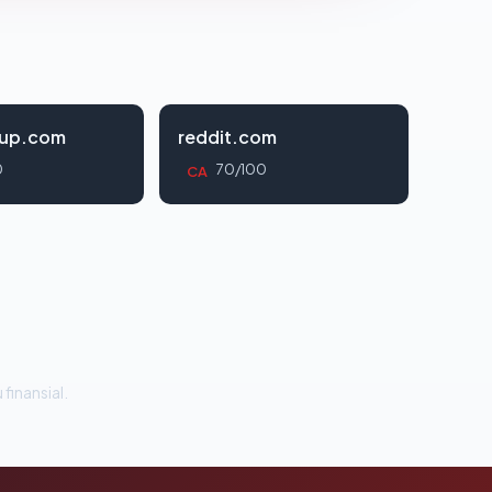
oup.com
reddit.com
0
70/100
CA
 finansial.