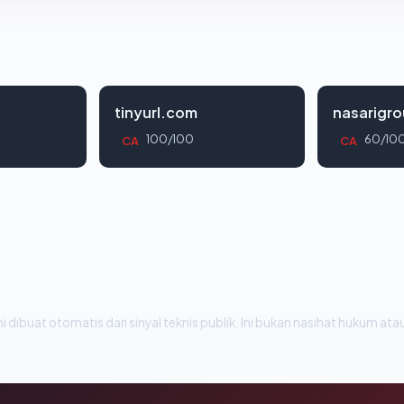
tinyurl.com
nasarigr
100/100
60/10
CA
CA
i dibuat otomatis dari sinyal teknis publik. Ini bukan nasihat hukum atau