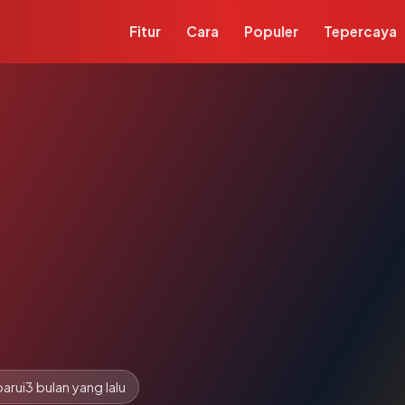
Fitur
Cara
Populer
Tepercaya
arui
3 bulan yang lalu