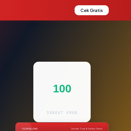
Cek Gratis
100
SANGAT AMAN