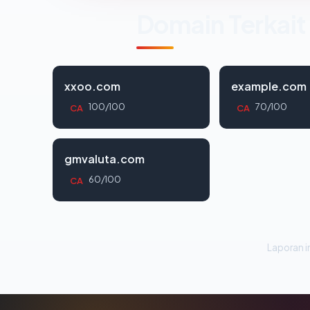
Domain Terkait
xxoo.com
example.com
100/100
70/100
CA
CA
gmvaluta.com
60/100
CA
Laporan in