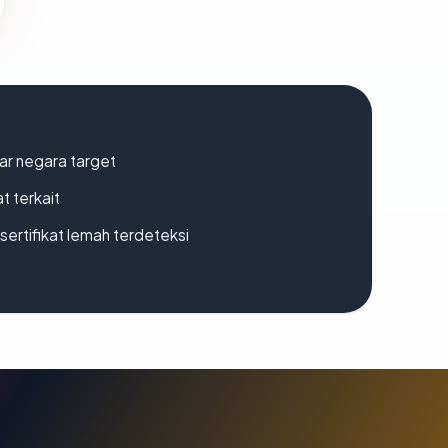
uar negara target
t terkait
ertifikat lemah terdeteksi