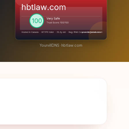
YourvillDNS · hbtlaw.com