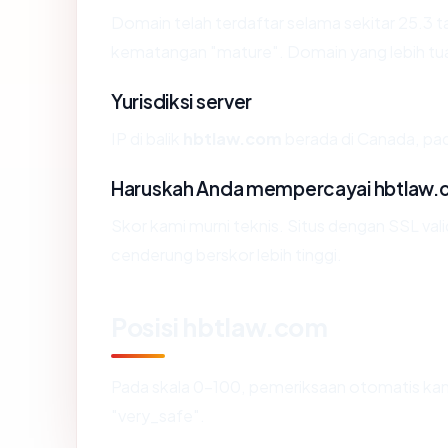
Domain telah terdaftar selama sekitar 25.3
kematangan "mature". Domain yang lebih tua s
Yurisdiksi server
IP di balik
hbtlaw.com
berada di Canada, pada
Haruskah Anda mempercayai hbtlaw
Skor kami murni teknis. Situs dengan SSL val
cenderung berskor lebih tinggi.
Posisi hbtlaw.com
Pada skala 0-100, pemeriksaan otomatis 
"very_safe".