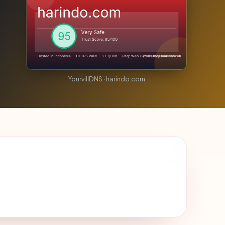
YourvillDNS · harindo.com