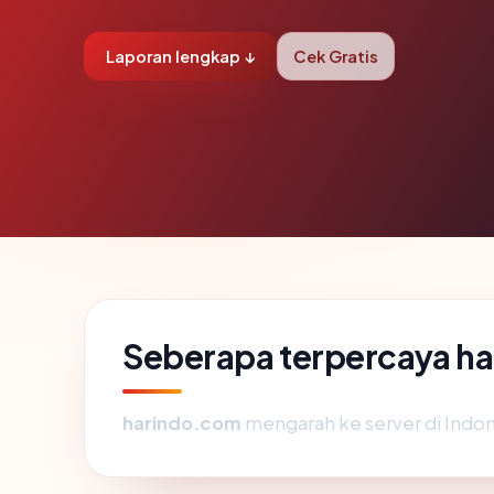
Laporan lengkap ↓
Cek Gratis
Seberapa terpercaya h
harindo.com
mengarah ke server di Indone