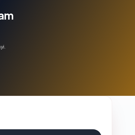
lam
yi.