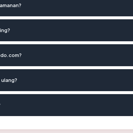
keamanan?
hing?
indo.com?
 ulang?
?