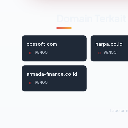
Domain Terkait
cpssoft.com
harpa.co.id
95/100
95/100
ID
ID
armada-finance.co.id
95/100
ID
Laporan in