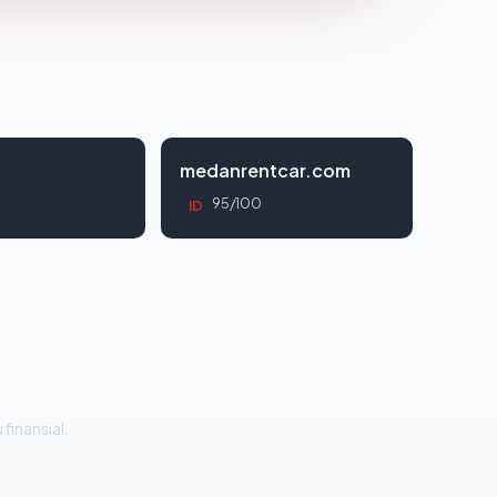
d
medanrentcar.com
95/100
ID
 finansial.