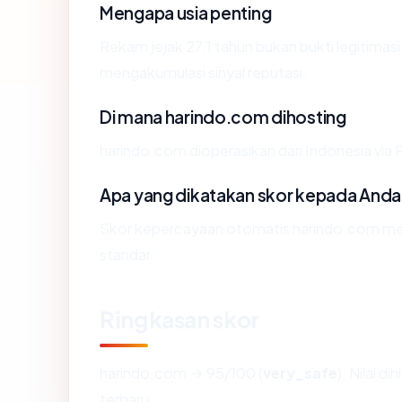
Mengapa usia penting
Rekam jejak 27.1 tahun bukan bukti legitimasi,
mengakumulasi sinyal reputasi.
Di mana harindo.com dihosting
harindo.com dioperasikan dari Indonesia 
Apa yang dikatakan skor kepada Anda
Skor kepercayaan otomatis harindo.com menc
standar.
Ringkasan skor
harindo.com → 95/100 (
very_safe
). Nilai d
terbaru.