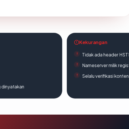
Kekurangan
Tidak ada header HST
Nameserver milik regi
Selalu verifikasi kont
g dinyatakan