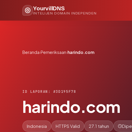
YourvillDNS
INTELIJEN DOMAIN INDEPENDEN
Beranda
›
Pemeriksaan
›
harindo.com
ID LAPORAN: #3D195F78
harindo.com
Indonesia
HTTPS Valid
27.1 tahun
Dipe