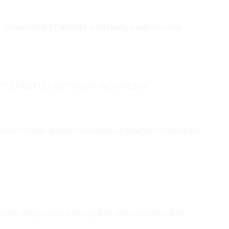
 tetapi berarti
harindo.com
punya waktu untuk
via PT. EXABYTES NETWORK INDONESIA.
erminkan apakah ia mengikuti praktik infrastruktur
ihitung ulang setiap penyegaran dari catatan publik