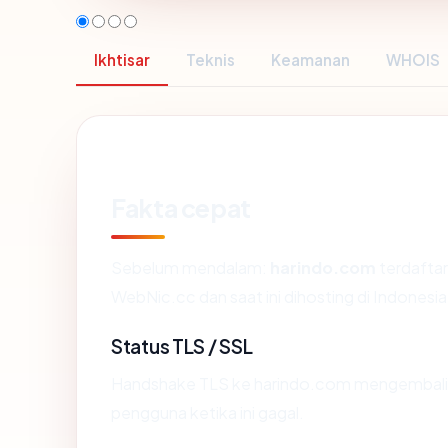
Ikhtisar
Teknis
Keamanan
WHOIS
Fakta cepat
Sebelum mendalam:
harindo.com
terdafta
WebNic.cc dan saat ini dihosting di Indones
Status TLS / SSL
Handshake TLS ke harindo.com mengembali
pengguna ketika ini gagal.