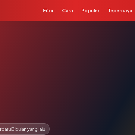
Fitur
Cara
Populer
Tepercaya
rbarui
3 bulan yang lalu