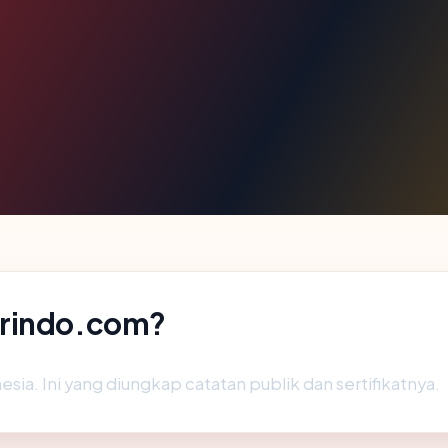
arindo.com?
sia. Ini yang diungkap catatan publik dan sertifikatnya.