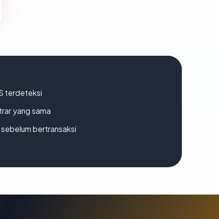
S terdeteksi
strar yang sama
en sebelum bertransaksi