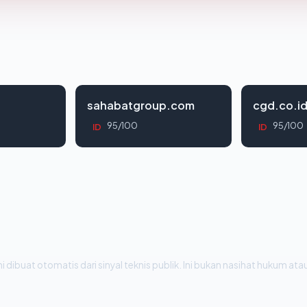
sahabatgroup.com
cgd.co.i
95/100
95/100
ID
ID
i dibuat otomatis dari sinyal teknis publik. Ini bukan nasihat hukum atau