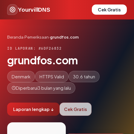
YourvillDNS
Cek Gratis
Beranda
›
Pemeriksaan
›
grundfos.com
ID LAPORAN: #6DF26832
grundfos.com
Denmark
HTTPS Valid
30.6 tahun
Diperbarui
3 bulan yang lalu
Laporan lengkap ↓
Cek Gratis