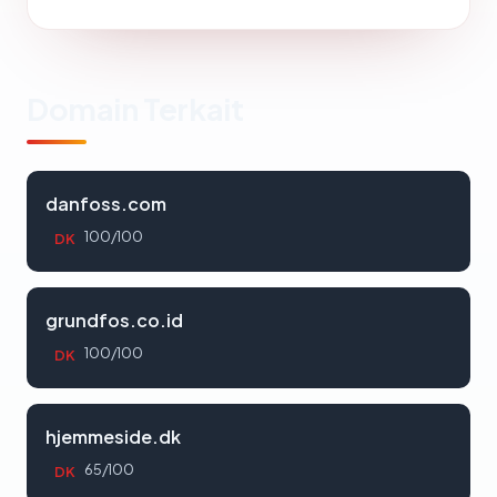
Domain Terkait
danfoss.com
100/100
DK
grundfos.co.id
100/100
DK
hjemmeside.dk
65/100
DK