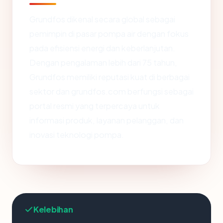
Grundfos dikenal secara global sebagai
pemimpin di pasar pompa air dengan fokus
pada efisiensi energi dan keberlanjutan.
Dengan pengalaman lebih dari 75 tahun,
Grundfos memiliki reputasi kuat di berbagai
sektor dan grundfos.com berfungsi sebagai
portal resmi yang terpercaya untuk
informasi produk, layanan pelanggan, dan
inovasi teknologi pompa.
Kelebihan