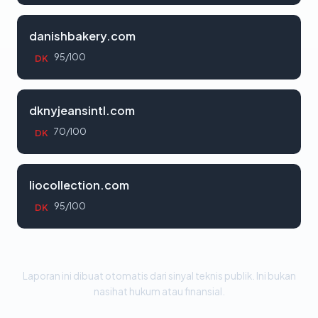
danishbakery.com
95/100
DK
dknyjeansintl.com
70/100
DK
liocollection.com
95/100
DK
Laporan ini dibuat otomatis dari sinyal teknis publik. Ini bukan
nasihat hukum atau finansial.