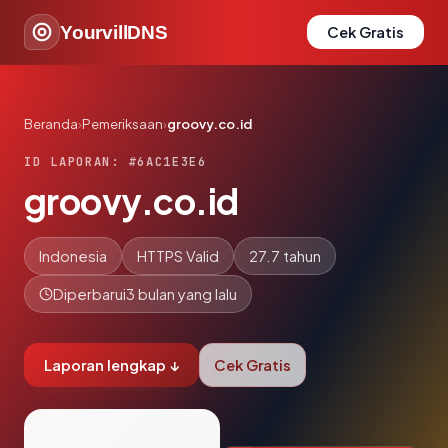
YourvillDNS
Cek Gratis
Beranda
›
Pemeriksaan
›
groovy.co.id
ID LAPORAN: #6AC1E3E6
groovy.co.id
Indonesia
HTTPS Valid
27.7 tahun
Diperbarui
3 bulan yang lalu
Laporan lengkap ↓
Cek Gratis