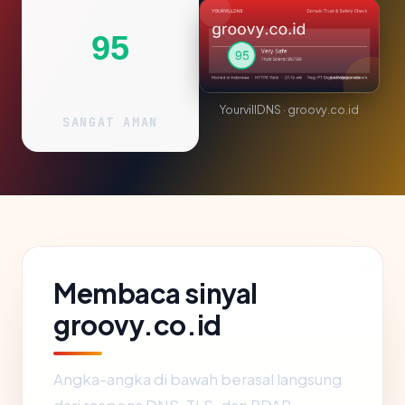
95
YourvillDNS · groovy.co.id
SANGAT AMAN
Membaca sinyal
groovy.co.id
Angka-angka di bawah berasal langsung