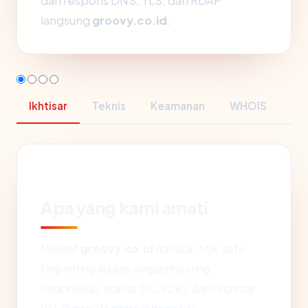
dari respons DNS, TLS, dan RDAP
langsung
groovy.co.id
.
Ikhtisar
Teknis
Keamanan
WHOIS
Apa yang kami amati
Melihat
groovy.co.id
dari luar, titik data
terpenting adalah negara hosting
(Indonesia), status SSL (OK), dan registrar