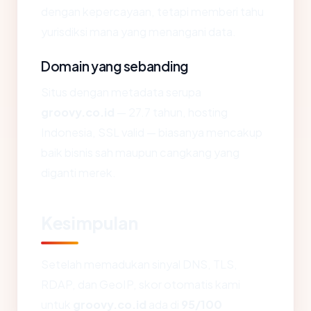
dengan kepercayaan, tetapi memberi tahu
yurisdiksi mana yang menangani data.
Domain yang sebanding
Situs dengan metadata serupa
groovy.co.id
— 27.7 tahun, hosting
Indonesia, SSL valid — biasanya mencakup
baik bisnis sah maupun cangkang yang
diganti merek.
Kesimpulan
Setelah memadukan sinyal DNS, TLS,
RDAP, dan GeoIP, skor otomatis kami
untuk
groovy.co.id
ada di
95/100