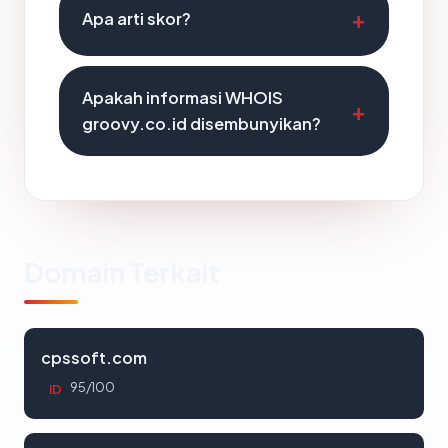
Apa arti skor?
Apakah informasi WHOIS
groovy.co.id disembunyikan?
Domain Terkait
cpssoft.com
95/100
ID