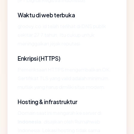
(PT Digital Registra Indonesia).
Waktu di web terbuka
groovy.co.id telah terlihat di DNS publik
sekitar 27.7 tahun. Itu cukup untuk
meninggalkan jejak reputasi.
Enkripsi (HTTPS)
Pemeriksaan HTTPS mengembalikan OK.
Sertifikat TLS yang valid adalah minimum
mutlak yang harus dimiliki situs modern.
Hosting & infrastruktur
Domain saat ini mengarah ke server di
Indonesia
, disajikan oleh Rumahweb
Indonesia. Lokasi hosting tidak sama