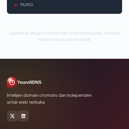
95/100
ID
Laporan ini dibuat otomatis dari sinyal teknis publik. Ini bukan
nasihat hukum atau finansial.
YourvillDNS
Intelijen domain otomatis dan independen
untuk web terbuka.