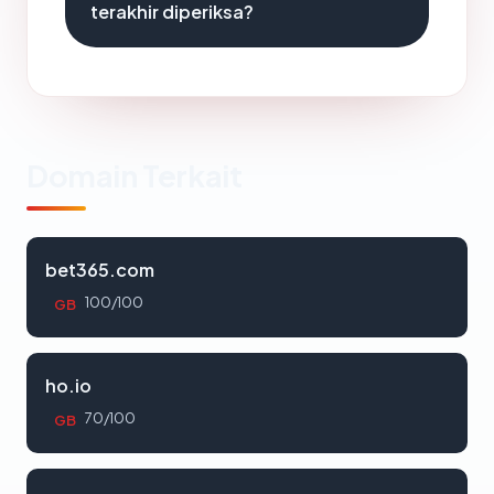
terakhir diperiksa?
Domain Terkait
bet365.com
100/100
GB
ho.io
70/100
GB