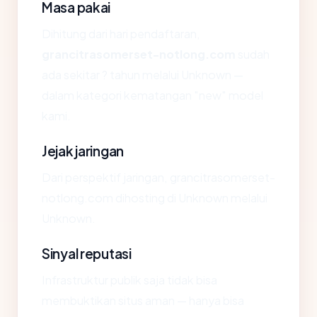
Masa pakai
Dihitung dari hari pendaftaran,
grancitrasomerset-notlong.com
sudah
ada sekitar ? tahun melalui Unknown —
dalam kategori kematangan "new" model
kami.
Jejak jaringan
Dari perspektif jaringan, grancitrasomerset-
notlong.com dihosting di Unknown melalui
Unknown.
Sinyal reputasi
Infrastruktur publik saja tidak bisa
membuktikan situs aman — hanya bisa