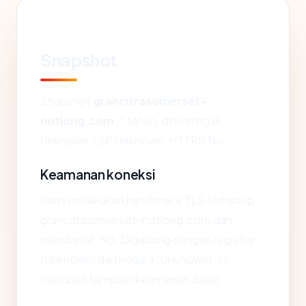
Snapshot
Snapshot
grancitrasomerset-
notlong.com
: ? tahun, dihosting di
Unknown, ISP Unknown, HTTPS No.
Keamanan koneksi
Kami melakukan handshake TLS terhadap
grancitrasomerset-notlong.com dan
mendapat: No. Digabung dengan registrar
(Unknown) dan negara (Unknown), ini
memberi tampilan keamanan dasar.