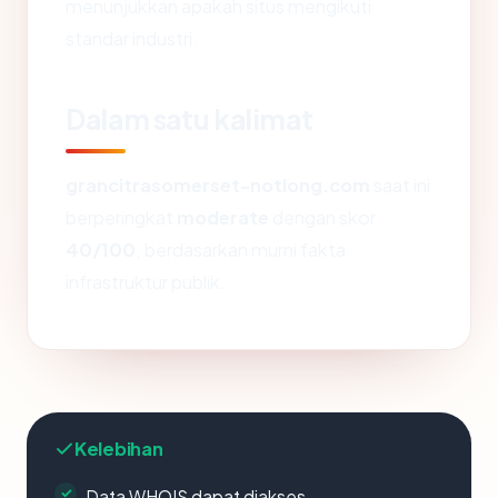
menunjukkan apakah situs mengikuti
standar industri.
Dalam satu kalimat
grancitrasomerset-notlong.com
saat ini
berperingkat
moderate
dengan skor
40/100
, berdasarkan murni fakta
infrastruktur publik.
Kelebihan
Data WHOIS dapat diakses