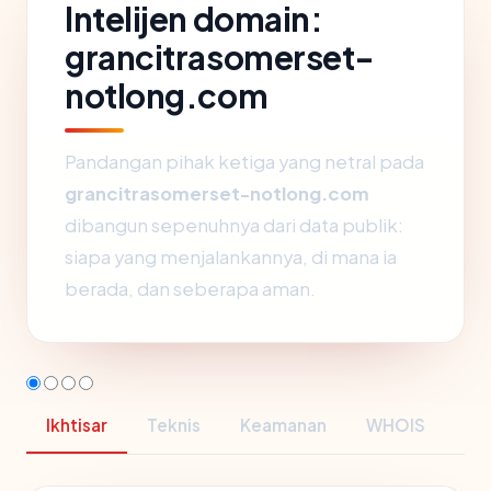
Intelijen domain:
grancitrasomerset-
notlong.com
Pandangan pihak ketiga yang netral pada
grancitrasomerset-notlong.com
dibangun sepenuhnya dari data publik:
siapa yang menjalankannya, di mana ia
berada, dan seberapa aman.
Ikhtisar
Teknis
Keamanan
WHOIS