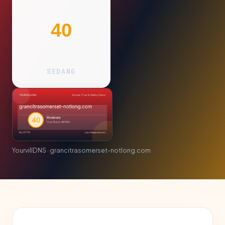
40
SEDANG
YourvillDNS · grancitrasomerset-notlong.com