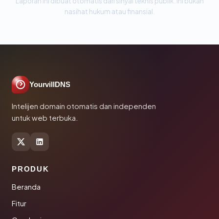
Laporan ini dibuat otomatis dari sinyal teknis publik. Ini bukan
nasihat hukum atau finansial.
YourvillDNS
Intelijen domain otomatis dan independen
untuk web terbuka.
PRODUK
Beranda
Fitur