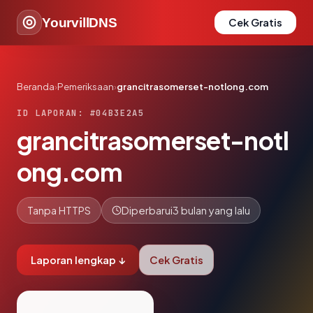
YourvillDNS
Cek Gratis
Beranda
›
Pemeriksaan
›
grancitrasomerset-notlong.com
ID LAPORAN: #04B3E2A5
grancitrasomerset-notl
ong.com
Tanpa HTTPS
Diperbarui
3 bulan yang lalu
Laporan lengkap ↓
Cek Gratis