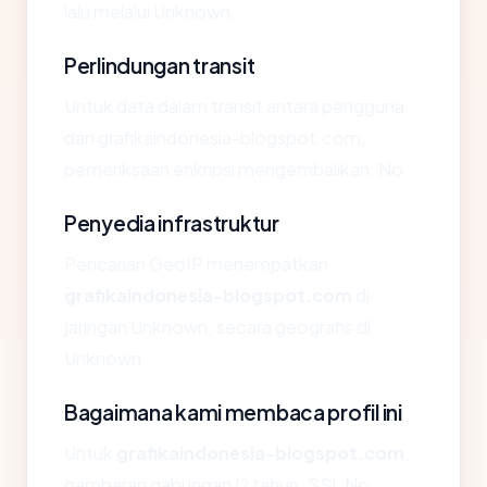
lalu melalui Unknown.
Perlindungan transit
Untuk data dalam transit antara pengguna
dan grafikaindonesia-blogspot.com,
pemeriksaan enkripsi mengembalikan: No.
Penyedia infrastruktur
Pencarian GeoIP menempatkan
grafikaindonesia-blogspot.com
di
jaringan Unknown, secara geografis di
Unknown.
Bagaimana kami membaca profil ini
Untuk
grafikaindonesia-blogspot.com
,
gambaran gabungan (? tahun, SSL No,