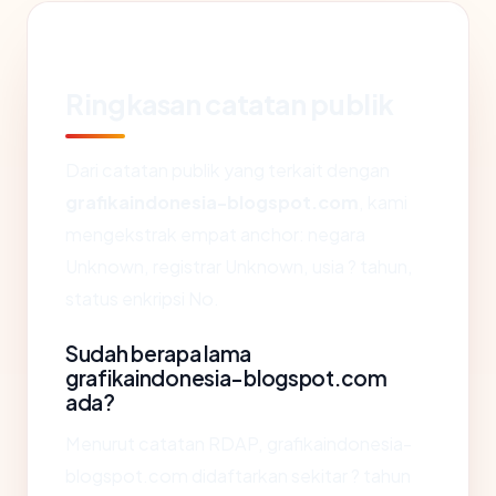
Ringkasan catatan publik
Dari catatan publik yang terkait dengan
grafikaindonesia-blogspot.com
, kami
mengekstrak empat anchor: negara
Unknown, registrar Unknown, usia ? tahun,
status enkripsi No.
Sudah berapa lama
grafikaindonesia-blogspot.com
ada?
Menurut catatan RDAP, grafikaindonesia-
blogspot.com didaftarkan sekitar ? tahun