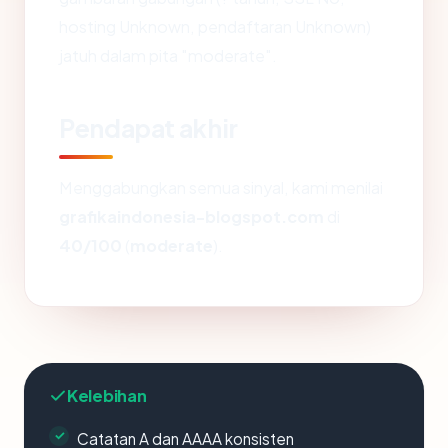
hosting Unknown, pendaftaran Unknown)
jatuh dalam pita "moderate".
Pendapat akhir
Menggabungkan semua sinyal, kami menilai
grafikaindonesia-blogspot.com
di
40/100
(
moderate
).
Kelebihan
Catatan A dan AAAA konsisten