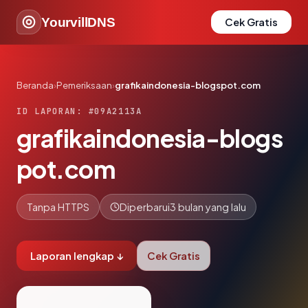
YourvillDNS
Cek Gratis
Beranda
›
Pemeriksaan
›
grafikaindonesia-blogspot.com
ID LAPORAN: #09A2113A
grafikaindonesia-blogs
pot.com
Tanpa HTTPS
Diperbarui
3 bulan yang lalu
Laporan lengkap ↓
Cek Gratis