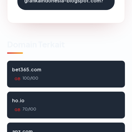
grafikaindonesia-blogspot.com?
Domain Terkait
bet365.com
100/100
GB
ho.io
70/100
GB
anz.com