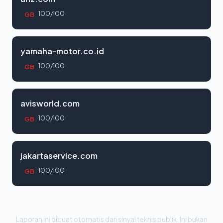
100/100
GB
yamaha-motor.co.id
100/100
GB
avisworld.com
100/100
GB
jakartaservice.com
100/100
GB
Laporan ini dibuat otomatis dari sinyal teknis publik. Ini bukan