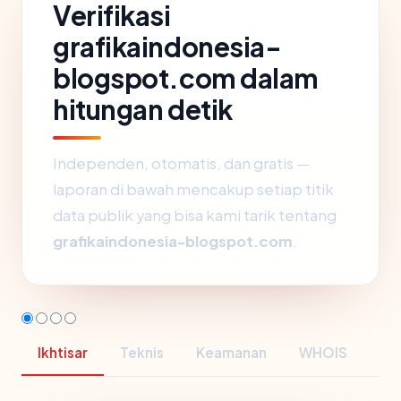
Verifikasi
grafikaindonesia-
blogspot.com dalam
hitungan detik
Independen, otomatis, dan gratis —
laporan di bawah mencakup setiap titik
data publik yang bisa kami tarik tentang
grafikaindonesia-blogspot.com
.
Ikhtisar
Teknis
Keamanan
WHOIS