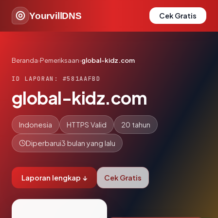
YourvillDNS
Cek Gratis
Beranda
›
Pemeriksaan
›
global-kidz.com
ID LAPORAN: #581AAFBD
global-kidz.com
Indonesia
HTTPS Valid
20 tahun
Diperbarui
3 bulan yang lalu
Laporan lengkap ↓
Cek Gratis