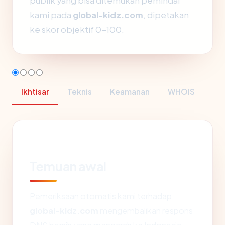
publik yang bisa ditemukan pemindai
kami pada
global-kidz.com
, dipetakan
ke skor objektif 0-100.
Ikhtisar
Teknis
Keamanan
WHOIS
Temuan awal
Pemeriksaan otomatis kami terhadap
global-kidz.com
mengembalikan respons