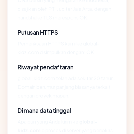
DNS bersih yang mengarah ke Indonesia,
disajikan oleh PT. Jupiter Jala Arta, dengan
handshake TLS merespons OK.
Putusan HTTPS
Pemeriksaan HTTPS kami ke global-
kidz.com disimpulkan dengan: OK.
Riwayat pendaftaran
global-kidz.com telah ada sekitar 20 tahun.
Domain berumur panjang biasanya terkait
dengan proyek mapan.
Di mana data tinggal
Apa pun yang Anda kirim ke
global-
kidz.com
diproses di server yang berlokasi