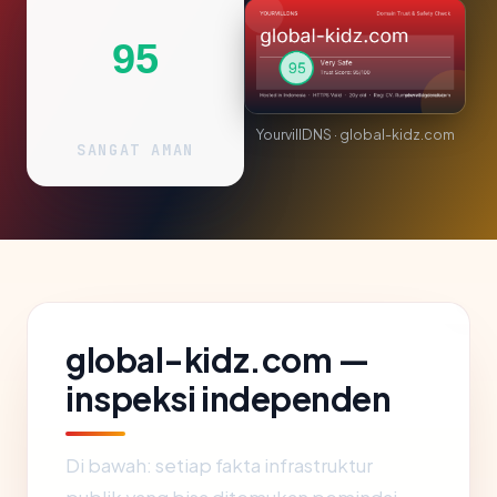
95
YourvillDNS · global-kidz.com
SANGAT AMAN
global-kidz.com —
inspeksi independen
Di bawah: setiap fakta infrastruktur