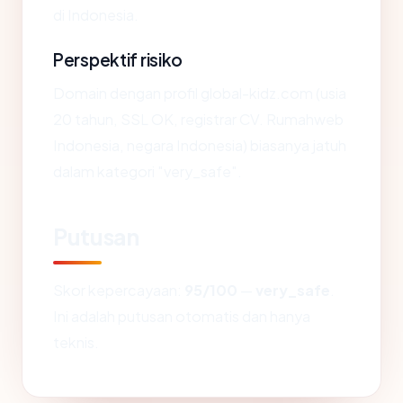
di Indonesia.
Perspektif risiko
Domain dengan profil global-kidz.com (usia
20 tahun, SSL OK, registrar CV. Rumahweb
Indonesia, negara Indonesia) biasanya jatuh
dalam kategori "very_safe".
Putusan
Skor kepercayaan:
95/100
—
very_safe
.
Ini adalah putusan otomatis dan hanya
teknis.