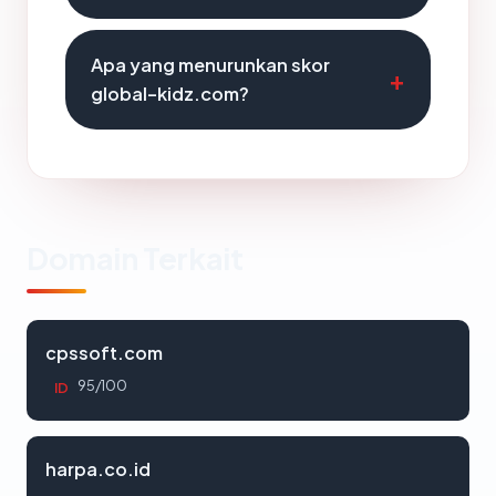
Apa yang menurunkan skor
global-kidz.com?
Domain Terkait
cpssoft.com
95/100
ID
harpa.co.id