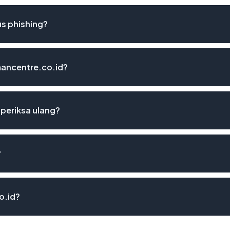
s phishing?
mancentre.co.id?
periksa ulang?
?
o.id?