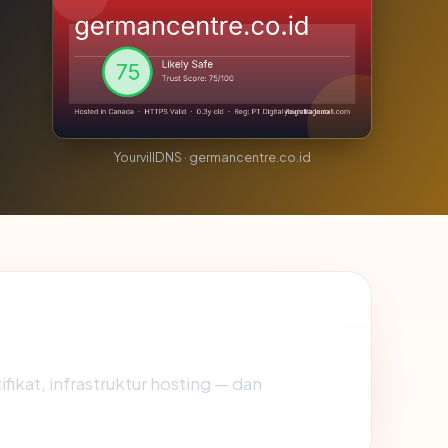
YourvillDNS · germancentre.co.id
fikat, infrastruktur hosting — dan