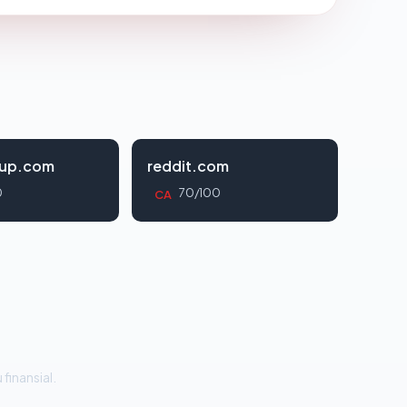
oup.com
reddit.com
0
70/100
CA
 finansial.