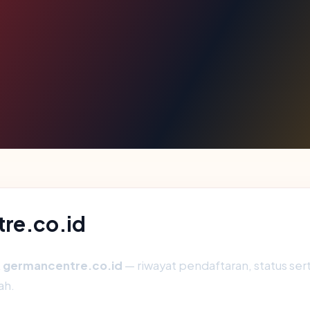
tre.co.id
k
germancentre.co.id
— riwayat pendaftaran, status serti
ah.