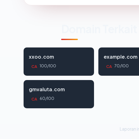
Domain Terkait
xxoo.com
example.com
100/100
70/100
CA
CA
gmvaluta.com
60/100
CA
Laporan in