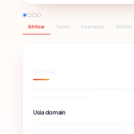
Ikhtisar
Teknis
Keamanan
WHOIS
Sekilas
Cara tercepat membaca
germancentre.co
Digital Registra Indonesia.
Usia domain
Domain telah terdaftar selama sekitar 0.3 
kematangan "new". Domain yang lebih tua seca