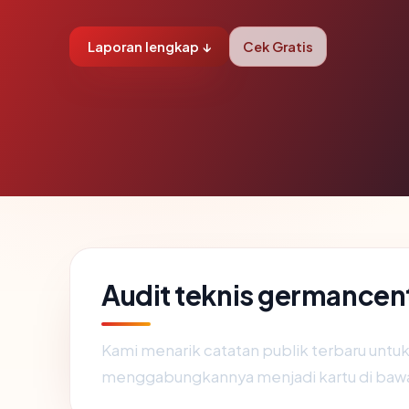
Laporan lengkap ↓
Cek Gratis
Audit teknis germancen
Kami menarik catatan publik terbaru untu
menggabungkannya menjadi kartu di baw