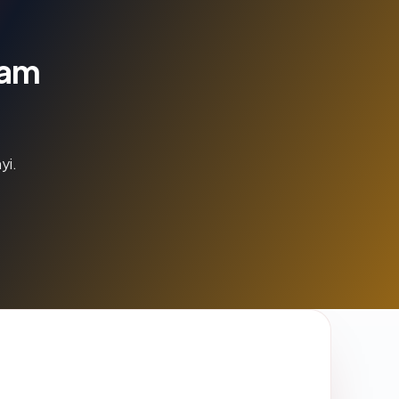
lam
yi.