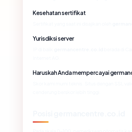
Kesehatan sertifikat
Sertifikat yang saat ini disajikan oleh
germanc
Yurisdiksi server
IP di balik
germancentre.co.id
berada di Ca
Internet AG.
Haruskah Anda mempercayai germanc
Skor kami murni teknis. Situs dengan SSL val
cenderung berskor lebih tinggi.
Posisi germancentre.co.id
Pada skala 0-100, pemeriksaan otomatis 