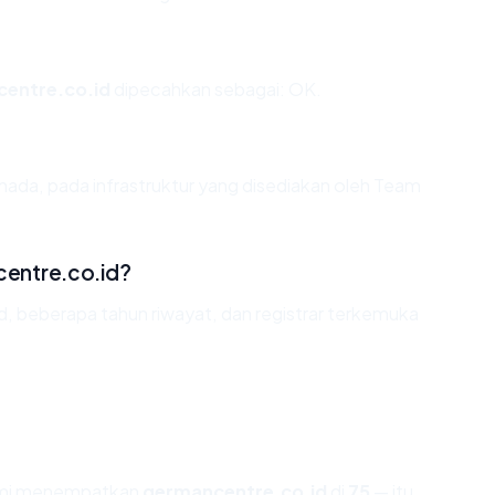
entre.co.id
dipecahkan sebagai: OK.
nada, pada infrastruktur yang disediakan oleh Team
entre.co.id?
id, beberapa tahun riwayat, dan registrar terkemuka
kami menempatkan
germancentre.co.id
di
75
— itu