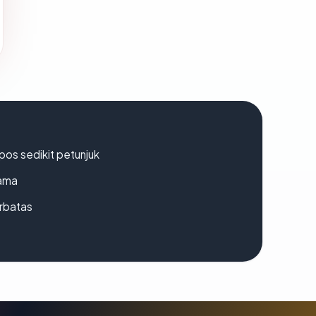
os sedikit petunjuk
lama
erbatas