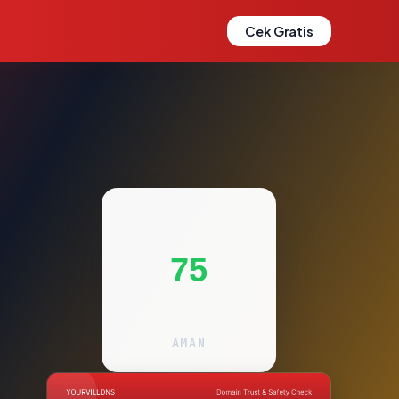
Cek Gratis
75
AMAN