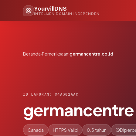
YourvillDNS
INTELIJEN DOMAIN INDEPENDEN
Beranda
›
Pemeriksaan
›
germancentre.co.id
ID LAPORAN: #4A301AAC
germancentre
Canada
HTTPS Valid
0.3 tahun
Diperba