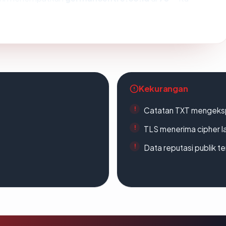
Kekurangan
Catatan TXT mengeksp
TLS menerima cipher 
Data reputasi publik t