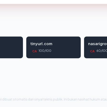
tinyurl.com
nasarigr
100/100
60/10
CA
CA
i dibuat otomatis dari sinyal teknis publik. Ini bukan nasihat hukum atau