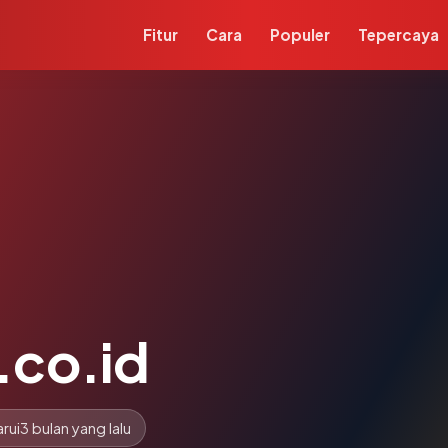
Fitur
Cara
Populer
Tepercaya
.co.id
rui
3 bulan yang lalu