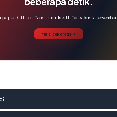
beberapa detik.
npa pendaftaran. Tanpa kartu kredit. Tanpa kuota tersembun
Mulai cek gratis →
ng?