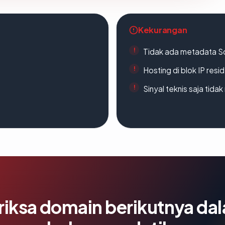
Kekurangan
Tidak ada metadata S
Hosting di blok IP resi
Sinyal teknis saja tid
riksa domain berikutnya da