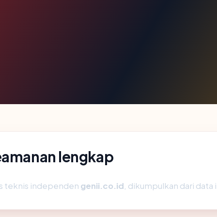
keamanan lengkap
is teknis independen
genii.co.id
, dikumpulkan dari data 