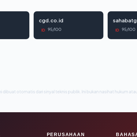
cgd.co.id
sahabatg
95/100
95/100
ID
ID
i dibuat otomatis dari sinyal teknis publik. Ini bukan nasihat hukum atau
K
PERUSAHAAN
BAHAS