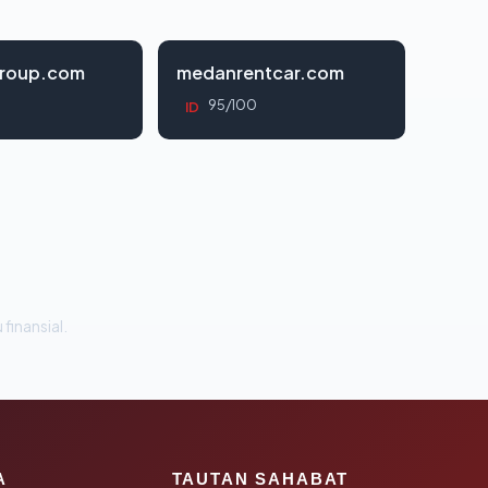
roup.com
medanrentcar.com
95/100
ID
 finansial.
A
TAUTAN SAHABAT