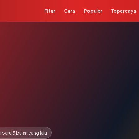
Fitur
Cara
Populer
Tepercaya
rbarui
3 bulan yang lalu