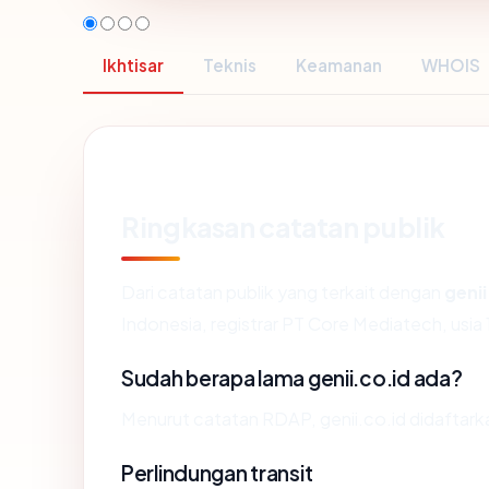
Ikhtisar
Teknis
Keamanan
WHOIS
Ringkasan catatan publik
Dari catatan publik yang terkait dengan
genii
Indonesia, registrar PT Core Mediatech, usia 
Sudah berapa lama genii.co.id ada?
Menurut catatan RDAP, genii.co.id didaftarka
Perlindungan transit