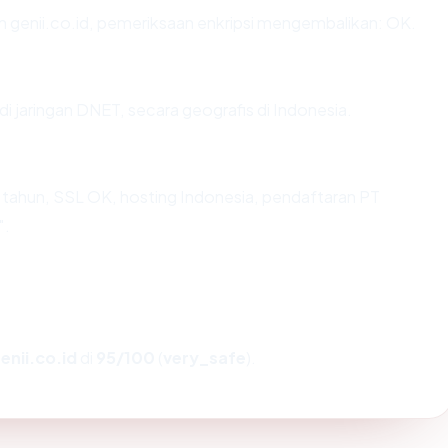
n genii.co.id, pemeriksaan enkripsi mengembalikan: OK.
di jaringan DNET, secara geografis di Indonesia.
 tahun, SSL OK, hosting Indonesia, pendaftaran PT
".
enii.co.id
di
95/100
(
very_safe
).