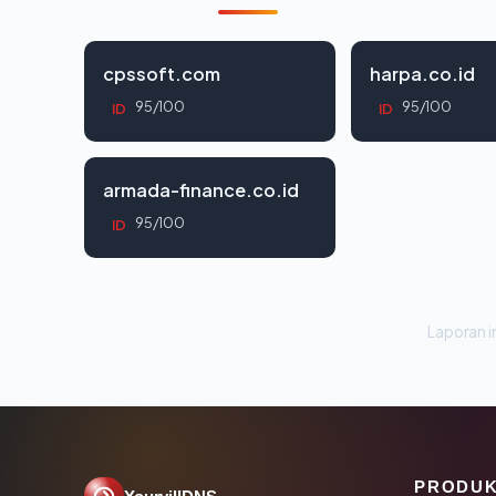
cpssoft.com
harpa.co.id
95/100
95/100
ID
ID
armada-finance.co.id
95/100
ID
Laporan in
PRODU