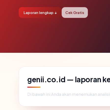
Laporan lengkap ↓
Cek Gratis
genii.co.id — laporan 
Di bawah ini Anda akan menemukan analis