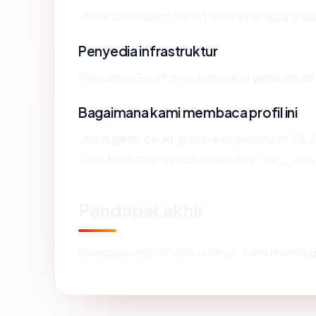
Untuk data dalam transit antara pengguna da
Penyedia infrastruktur
Pencarian GeoIP menempatkan
genii.co.id
Bagaimana kami membaca profil ini
Untuk
genii.co.id
, gambaran gabungan (15.2
Core Mediatech) jatuh dalam pita "very_safe
Pendapat akhir
Menggabungkan semua sinyal, kami menilai
g