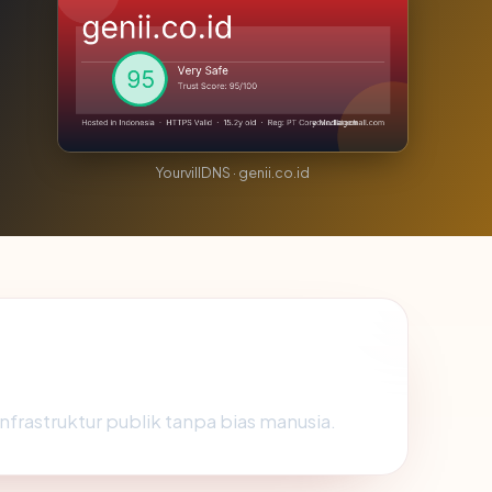
YourvillDNS · genii.co.id
infrastruktur publik tanpa bias manusia.