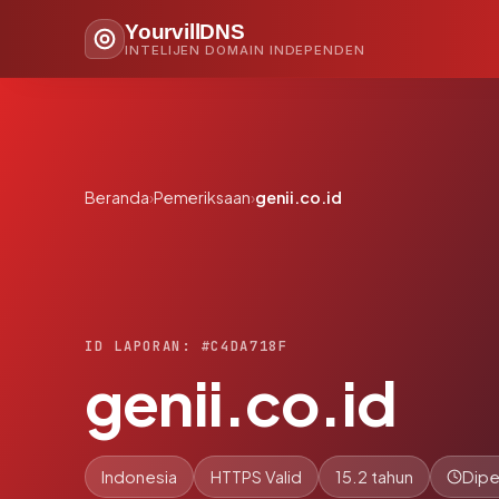
YourvillDNS
INTELIJEN DOMAIN INDEPENDEN
Beranda
›
Pemeriksaan
›
genii.co.id
ID LAPORAN: #C4DA718F
genii.co.id
Indonesia
HTTPS Valid
15.2 tahun
Dipe