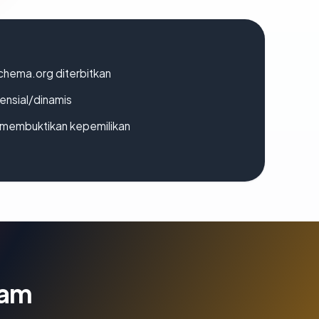
chema.org diterbitkan
densial/dinamis
ak membuktikan kepemilikan
lam