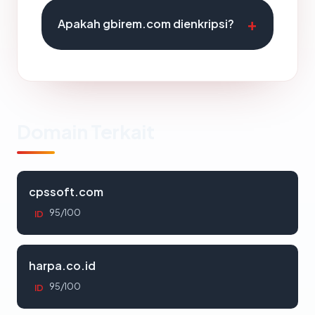
Apakah gbirem.com dienkripsi?
Domain Terkait
cpssoft.com
95/100
ID
harpa.co.id
95/100
ID