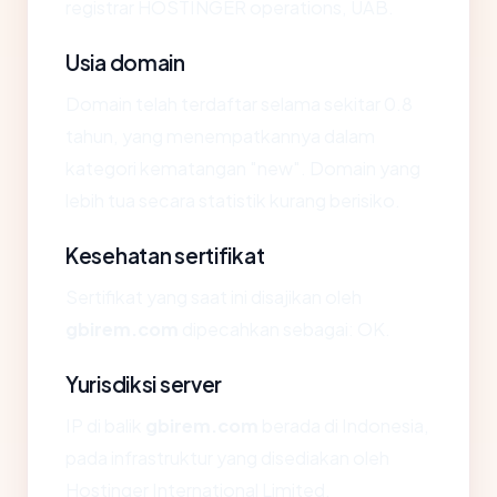
registrar HOSTINGER operations, UAB.
Usia domain
Domain telah terdaftar selama sekitar 0.8
tahun, yang menempatkannya dalam
kategori kematangan "new". Domain yang
lebih tua secara statistik kurang berisiko.
Kesehatan sertifikat
Sertifikat yang saat ini disajikan oleh
gbirem.com
dipecahkan sebagai: OK.
Yurisdiksi server
IP di balik
gbirem.com
berada di Indonesia,
pada infrastruktur yang disediakan oleh
Hostinger International Limited.