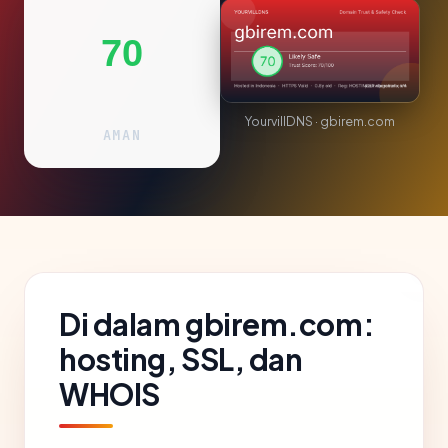
70
YourvillDNS · gbirem.com
AMAN
Di dalam gbirem.com:
hosting, SSL, dan
WHOIS