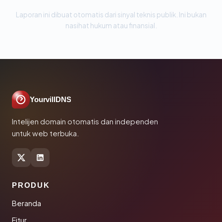
Laporan ini dibuat otomatis dari sinyal teknis publik. Ini bukan
nasihat hukum atau finansial.
YourvillDNS
Intelijen domain otomatis dan independen
untuk web terbuka.
PRODUK
Beranda
Fitur