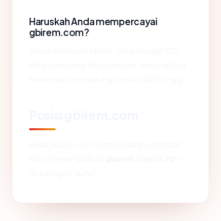
Haruskah Anda mempercayai
gbirem.com?
Skor kami murni teknis. Situs dengan SSL
valid, beberapa tahun riwayat, dan registrar
terkemuka cenderung berskor lebih tinggi.
Posisi gbirem.com
Pada skala 0-100, pemeriksaan otomatis
kami menempatkan
gbirem.com
di
70
—
itu kategori "safe".