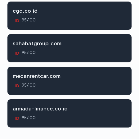
cgd.co.id
95/100
ID
sahabatgroup.com
95/100
ID
medanrentcar.com
95/100
ID
armada-finance.co.id
95/100
ID