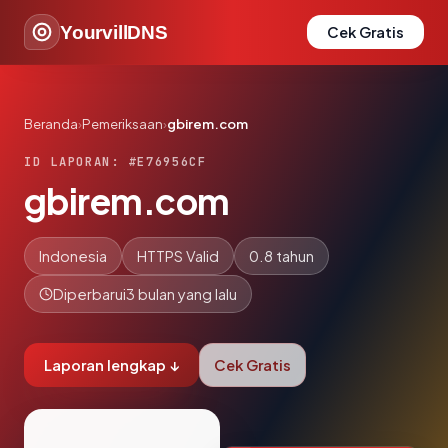
YourvillDNS
Cek Gratis
Beranda
›
Pemeriksaan
›
gbirem.com
ID LAPORAN: #E76956CF
gbirem.com
Indonesia
HTTPS Valid
0.8 tahun
Diperbarui
3 bulan yang lalu
Laporan lengkap ↓
Cek Gratis