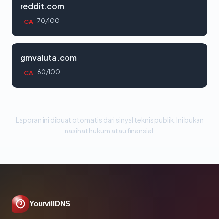
reddit.com
70/100
CA
gmvaluta.com
60/100
CA
Laporan ini dibuat otomatis dari sinyal teknis publik. Ini bukan
nasihat hukum atau finansial.
YourvillDNS