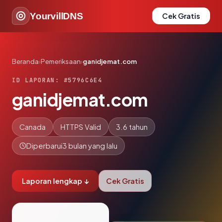
YourvillDNS
Cek Gratis
Beranda
›
Pemeriksaan
›
ganidjemat.com
ID LAPORAN: #5796C6E4
ganidjemat.com
Canada
HTTPS Valid
3.6 tahun
Diperbarui
3 bulan yang lalu
Laporan lengkap ↓
Cek Gratis