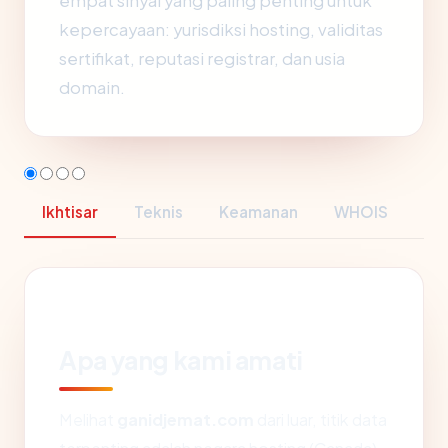
empat sinyal yang paling penting untuk
kepercayaan: yurisdiksi hosting, validitas
sertifikat, reputasi registrar, dan usia
domain.
Ikhtisar
Teknis
Keamanan
WHOIS
Apa yang kami amati
Melihat
ganidjemat.com
dari luar, titik data