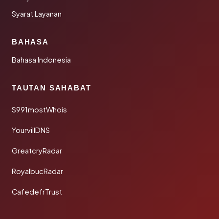
Syarat Layanan
BAHASA
Bahasa Indonesia
TAUTAN SAHABAT
S991mostWhois
YourvillDNS
GreatcryRadar
RoyalbucRadar
CafedefrTrust