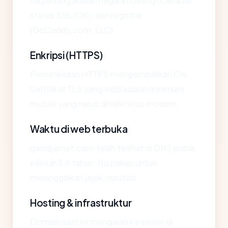
terpenting adalah negara hosting (Canada),
status SSL (OK), dan registrar
(GoDaddy.com, LLC).
Enkripsi (HTTPS)
Pemeriksaan HTTPS mengembalikan OK.
Sertifikat TLS yang valid adalah minimum
mutlak yang harus dimiliki situs modern.
Waktu di web terbuka
ganidjemat.com telah terlihat di DNS publik
sekitar 3.6 tahun. Itu cukup untuk
meninggalkan jejak reputasi.
Hosting & infrastruktur
Domain saat ini mengarah ke server di