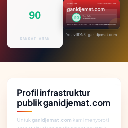
90
YourvillDNS · ganidjemat.com
SANGAT AMAN
Profil infrastruktur
publik ganidjemat.com
Untuk
ganidjemat.com
kami menyoroti